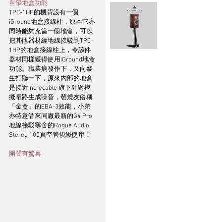
自帶地盒功能
TPC-1HP的機背設有一個
iGround地盒接線柱，原本它亦
同時能夠充當一個地盒，可以
把其他器材經地線接駁到TPC-
1HP的地盒接線柱上，令該件
器材同樣獲得使用iGround地盒
功能。職業病發作下，又向黎
生打聽一下，原來內部的地盒
是接近Increcable 旗下針對模
擬電路生成噪音，發燒友俗稱
「金盒」的EBA-3效能，小弟
亦特意借來同廠最新的G4 Pro
地線接駁寒舍的Rogue Audio 
Stereo 100真空管後級使用！
開聲有驚喜