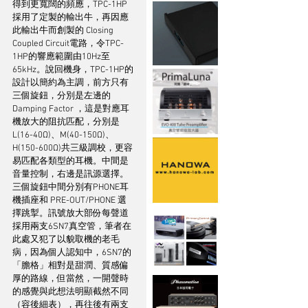
得到更寬闊的頻應，TPC-1HP
採用了定製的輸出牛，再因應
此輸出牛而創製的 Closing 
Coupled Circuit電路，令TPC-
1HP的響應範圍由10Hz至
65kHz。說回機身，TPC-1HP的
設計以簡約為主調，前方只有
三個旋鈕，分別是左邊的 
Damping Factor ，這是對應耳
機放大的阻抗匹配，分別是
L(16-40Ω)、M(40-150Ω)、
H(150-600Ω)共三級調校，更容
易匹配各類型的耳機。中間是
音量控制，右邊是訊源選擇。
三個旋鈕中間分別有PHONE耳
機插座和 PRE-OUT/PHONE 選
擇跳掣。訊號放大部份每聲道
採用兩支6SN7真空管，筆者在
此處又犯了以貌取機的老毛
病，因為個人認知中，6SN7的
「膽格」相對是甜潤、質感偏
厚的路線，但當然，一開聲時
的感覺與此想法明顯截然不同
（容後細表），再往後有兩支