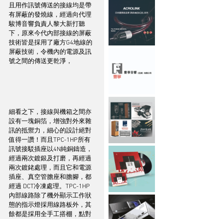
且用作訊號傳送的接線均是帶
有屏蔽的發燒線，經過向代理
駿博音響負責人黎大新打聽
下，原來今代內部接線的屏蔽
技術皆是採用了廠方G4地線的
屏蔽技術，令機內的電源及訊
號之間的傳送更乾淨， 
細看之下，接線與機箱之間亦
設有一塊銅箔，增強對外來雜
訊的抵禦力，細心的設計絕對
值得一讚！而且TPC-1HP所有
訊號接駁插座以4N純銅鑄造，
經過兩次鍍銀及打磨，再經過
兩次鍍銠處理，而且它和電源
插座、真空管膽座和膽腳，都
經過 DCT冷凍處理。TPC-1HP
內部線路除了機外顯示工作狀
態的指示燈採用線路板外，其
餘都是採用全手工搭棚，點對