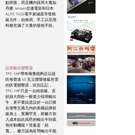
點焊接，而且機內採用大量如
丹麥 Jensen交連電容和日本
ALPS 742G電平衰減器等發燒
級元件，由佈局、手工以至用
料都充滿了大量的發燒手段。
設有輸出變壓器
TPC-1HP帶有兩隻能夠足以提
供每聲道 60 瓦立體聲後級所需
的供電變壓器，但別忘記，
TPC-1HP只是一台純前級。音
頻放大部份一般甚少採用輸出
牛，更不要說是設於一台訂價
在港幣五萬元內的美國品牌前
級身上，實屬罕見，那廠方加
入成本如此高昂的輸出牛到底
有何動機呢？答案是「頻
寬」。廠方認為使用輸出牛能