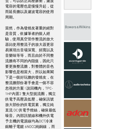
去，可以防止高壓脈衝，濾波
電容的電壓也是慢慢升起，從
而延長膽以及濾波電容的使用
周期。
當然，作為發燒友著重的絕對
是音質，依據筆者的個人經
驗，使用真空管作整流的放大
器比使用整流子的放大器更容
易展現出音場深寬、頻寬以及
音樂味等等，而且由於不同整
流膽有不同的內阻值，因此只
要更換整流膽，對整體的音色
影響也是相當大，所以如果閣
下是一個好玩膽的發燒友，在
整流膽部份著手會是一個不容
忽視的方案 ! 說回機內，TPC-
1HP內置2 隻大型扼流圈，獨立
供電予高壓及低壓，確保訊號
放大部份的供電質素，獨立純
直流 DC 供電予燈絲，確保最低
噪音。內部訊號線和機外供電
予主機的電源線均為DCT冷凍
銀離子電鍍 6NOCC純銅線 ，而