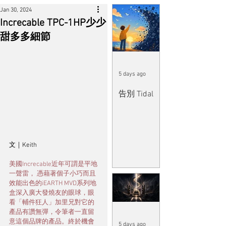
Jan 30, 2024
Increcable TPC-1HP少少
甜多多細節
5 days ago
告別 Tidal
文｜Keith
美國Increcable近年可謂是平地
一聲雷， 憑藉著個子小巧而且
效能出色的iEARTH MVD系列地
盒深入廣大發燒友的眼球，眼
看「輔件狂人」加里兄對它的
產品有讚無彈，令筆者一直留
意這個品牌的產品。終於機會
5 days ago