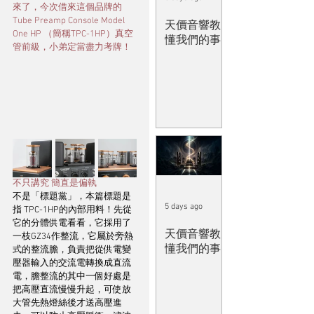
來了，今次借來這個品牌的
Tube Preamp Console Model 
天價音響教
One HP （簡稱TPC-1HP）真空
懂我們的事
管前級，小弟定當盡力考牌！
不只講究 簡直是偏執
不是「標題黨」，本篇標題是
5 days ago
指 TPC-1HP的內部用料！先從
它的分體供電看看，它採用了
天價音響教
一枝GZ34作整流，它屬於旁熱
懂我們的事
式的整流膽，負責把從供電變
壓器輸入的交流電轉換成直流
電，膽整流的其中一個好處是
把高壓直流慢慢升起，可使放
大管先熱燈絲後才送高壓進