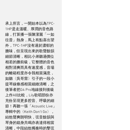
承上所言，一開始本以為TPC-
1HP是走溫暖、厚潤的音色路
線，打算播一張陳潔麗「一如
往昔」熱身，馬上有點喜出望
外，TPC-1HP沒有過於濃郁的
膽味，但呈現出來的歌聲餘韻
細節清晰，相比小弟聽過價位
相若的膽前級，它整體的音色
相對清爽而具有速度感，音場
的離箱程度亦令我相當滿意，
如聽〈吳哥窟〉引子的一段小
提琴線條感相當細緻清晰，之
後筆者把G4 Pro地線接到後級
上作AB比較，Lily歌唱部份亦
充份呈現更多腔音、呼吸的細
節！再聽一張「Acoustic Live」
專輯中的〈Keith Don’t Go〉，
結他聲爽朗明快，弦音餘韻與
琴身的箱身共鳴亦表達得相當
清晰，中段結他獨奏時的擊弦