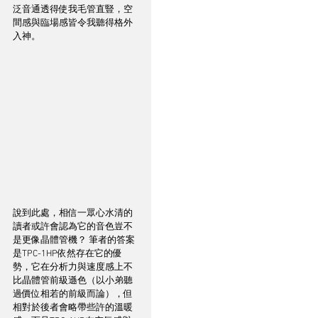
泛音通透得使我毛管直豎，空
間感與臨場感皆令我聽得格外
入神。
說到此處，相信一眾心水清的
讀者或許會認為它的音色豈不
是更像晶體管機？ 筆者的答案
是TPC-1HP依然存在它的優
勢，它在分析力與速度感上不
比晶體管前級遜色（以小弟聽
過價位相若的前級而論），但
相對於後者會略帶些許的溫暖