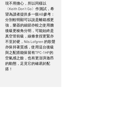
現不用擔心，所以同樣以
〈Keith Don’t Go〉作測試，希
望為讀者提供多一個AB參考：
分別較明顯可以說是離箱感更
強，樂器的細節亦較之使用膽
後級更棱角分明，可能始終是
真空管前級，線條拿捏更緊亦
不至於硬，Nils Lofgren 的歌聲
亦保持著質感，使用這台後級
與之配搭能保留有TPC-1HP的
空氣感之餘，也有更澎湃激昂
的動態，足見它的確易於配
搭！