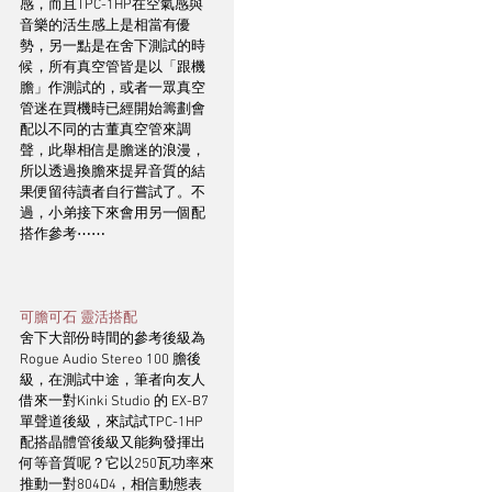
感，而且TPC-1HP在空氣感與
音樂的活生感上是相當有優
勢，另一點是在舍下測試的時
候，所有真空管皆是以「跟機
膽」作測試的，或者一眾真空
管迷在買機時已經開始籌劃會
配以不同的古董真空管來調
聲，此舉相信是膽迷的浪漫，
所以透過換膽來提昇音質的結
果便留待讀者自行嘗試了。不
過，小弟接下來會用另一個配
搭作參考⋯⋯
可膽可石 靈活搭配 
舍下大部份時間的參考後級為
Rogue Audio Stereo 100 膽後
級，在測試中途，筆者向友人
借來一對Kinki Studio 的 EX-B7 
單聲道後級，來試試TPC-1HP
配搭晶體管後級又能夠發揮出
何等音質呢？它以250瓦功率來
推動一對804D4，相信動態表