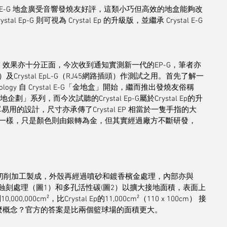
 和 Crystal E-G 地盒廣受音響發燒友好評，這類小巧但高效的地盒能夠改
-G 則可視為 Crystal Ep 的升級版，並繼承 Crystal E-G 
EpUA，效果亦十分正面，今次收到通知實測新一代的EP-G，筆者亦
型插頭）及Crystal EpL-G（RJ45網路插頭）作測試之用。首先了解一
ogy 自 Crystal E-G「金地盒」開始，繼而推出發燒友俗稱
企劃」系列，而今次試聽的Crystal Ep-G屬於Crystal Ep的升
單易用的設計，尺寸亦承傳了Crystal EP 相當於一隻手指的大
al Ep幾近一樣，只是顏色則由銀轉為金，但其實經過廠方不斷研發，
改以黃銅切削加工製成，外殼再經過噴砂和鍍香檳金處理，內部亦與
過特殊蝕刻處理（圖1）和多孔活性碳(圖2）以擴大接地面積，表面上
00cm²，比Crystal Ep的11,000cm²（110 x 100cm） 接
²是一個甚麼概念？官方的答案是比兩個籃球場的面積更大。