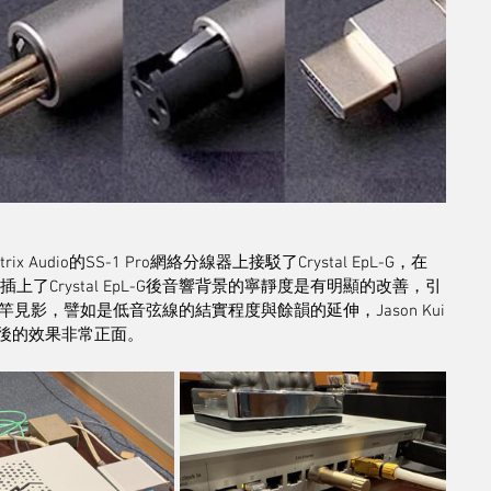
udio的SS-1 Pro網絡分線器上接駁了Crystal EpL-G，在
上了Crystal EpL-G後音響背景的寧靜度是有明顯的改善，引
影，譬如是低音弦線的結實程度與餘韻的延伸，Jason Kui
-G後的效果非常正面。