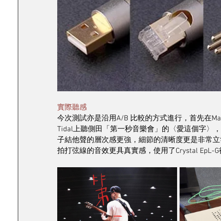
實際聽感 
今次測試亦是沿用A/B 比較的方式進行，首先在Matrix A
Tidal上聽側田「第一秒音樂會」的〈愛這個字〉，插
子結他聲的層次感更強，細節的清晰度更是非常立竿見
拍打弦線的音效更具真實感，使用了Crystal EpL