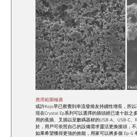
應用範圍極廣
或許Kojo早已察覺到串流發燒友持續性增長，所
現在Crystal Ep系列可以選擇的插頭經已達十款
用的蕉插、叉插以至數碼器材的USB-A、USB-C、
於，用戶可依照自己的設備需求靈活更換接頭，不
如果希望獲得更強的效能，用家可以將多個 Ep-