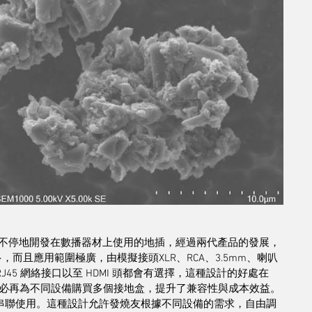
以不停地開發在數播器材上使用的地插，經過兩代產品的發展，
之多，而且應用範圍極廣，由模擬接頭XLR、RCA、3.5mm、喇叭
RJ45 網絡接口以至 HDMI 頭都會有選擇，這種設計的好處在
必再為不同設備購買多個接地盒，提升了兼容性與成本效益。
G 串聯使用。這種設計允許發燒友根據不同設備的需求，自由調