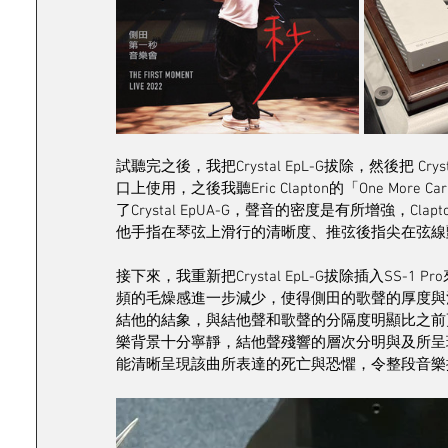
試聽完之後，我把Crystal EpL-G拔除，然後把 Crys
口上使用，之後我聽Eric Clapton的「One More Car
了Crystal EpUA-G，聲音的密度是有所增強，
他手指在琴弦上滑行的清晰度、推弦後指尖在弦線
接下來，我重新把Crystal EpL-G拔除插入SS
頻的毛燥感進一步減少，使得側田的歌聲的厚度與溫
結他的結象，與結他聲和歌聲的分隔度明顯比之前更進一步。最後
樂背景十分寧靜，結他聲殘響的層次分明與及所呈
能清晰呈現該曲所表達的死亡與恐懼，令整段音樂