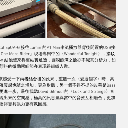
tal EpUA-G 接往Lumin 的P1 Mini串流播放器背後閒置的USB接
 One More Rider」現場專輯中的〈Wonderful Tonight〉，接駁
Clapton 結他聲來得更結實通透，圓潤飽滿之餘亦不減其分析力，如
顫抖的微動態細節亦表現得細緻入微。
-1 Pro來感受一下兩者結合後的效果，重聽一次〈愛這個字〉時，高
暖感也隨之增加，更為耐聽，另一個不得不提的改善是Bass
我聽David Gilmour的〈Luck and Strange〉音
現出來的空間感，極高的訊息量與當中的音效互相融合，更加
播得更具張力更有氛圍感。