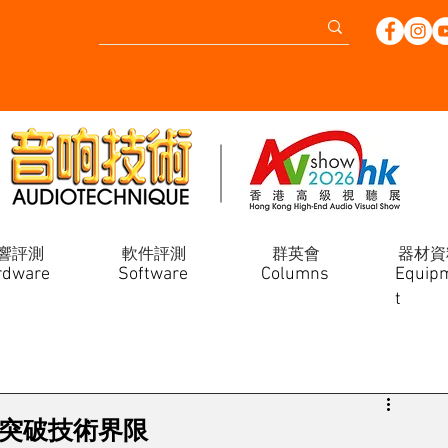
響評測
軟件評測
群英會
器材資
rdware
Software
Columns
Equip
t
Ep-G 突破技術界限