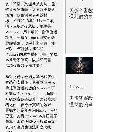
的「草廬」聽過其威力時，發
覺音效改善幅度遠遠超乎我的
天價音響教
預期，效果活像更換器材一
懂我們的事
樣，所以2013年7月我一口氣
購下三塊CMS承板，兩塊是
Maxxum，用來承托一對單聲道
功放，一塊Diamond用來承墊
黑膠唱盤，效果非常滿意，如
果以11年計算，將CMS 
Maxxum的成本攤分，每年的成
本其實不算高，以效果而言，
這項投資甚至是超值！
執筆之時，經過大草兄和代理
的悉心安排下，我那兩塊用來
3 days ago
承托單聲道功放的 Maxxum順
利升級至Maxxum Ultra，同廠
天價音響教
升級對音效有提升，絕對是意
懂我們的事
料之內，但今次實聽的效果，
震撼力比當年初用Maxxum時的
更甚，其實Maxxum本身已經不
簡單，即使今時今日很多廠家
的頂班產品也無法與之比較，