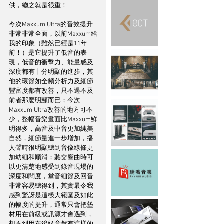
供，總之就是很重！
今次Maxxum Ultra的音效提升
非常非常全面，以前Maxxum給
我的印象（雖然已經是11年
前！）是它提升了低音的表
現，低音的衝擊力、能量感及
深度都有十分明顯的進步，其
他的環節如全頻分析力及細節
豐富度都有改善，只不過不及
前者那麼明顯而已；今次
Maxxum Ultra改善的地方可不
少，整幅音樂畫面比Maxxum鮮
明得多，高音及中音更加純美
自然，細節量進一步增加，播
人聲時很明顯聽到音像線條更
加幼細和順滑；聽交響曲時可
以更清楚地感受到錄音現場的
深度和闊度，堂音細節及回音
非常容易聽得到，其實最令我
感到驚訝是這樣大範圍及如此
的幅度的提升，通常只會把墊
材用在前級或訊源才會遇到，