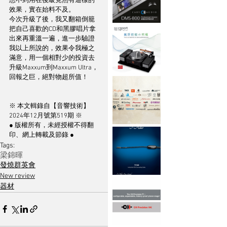
想不到用在後級竟然有這樣的
效果，實在始料不及。
今次升級了後，我又翻箱倒籠
把自己喜歡的CD和黑膠唱片拿
出來再重溫一遍，進一步驗證
我以上所說的，效果令我極之
滿意，用一個相對少的投資去
升級Maxxum到Maxxum Ultra，
回報之巨，絕對物超所值！
※ 本文輯錄自【音響技術】
2024年12月號第519期 ※
● 版權所有，未經授權不得翻
印、網上轉載及節錄 ●
Tags:
梁錦暉
發燒群英會
New review
器材