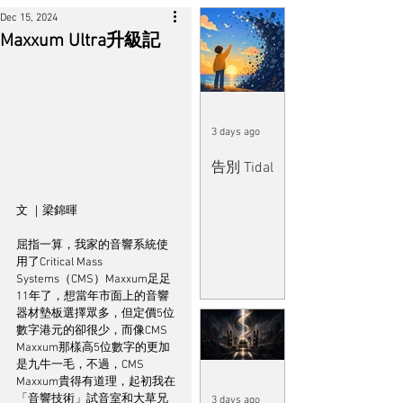
Dec 15, 2024
Maxxum Ultra升級記
3 days ago
告別 Tidal
文 ｜梁錦暉
屈指一算，我家的音響系統使
用了Critical Mass 
Systems（CMS）Maxxum足足
11年了，想當年市面上的音響
器材墊板選擇眾多，但定價5位
數字港元的卻很少，而像CMS 
Maxxum那樣高5位數字的更加
是九牛一毛，不過，CMS 
Maxxum貴得有道理，起初我在
「音響技術」試音室和大草兄
3 days ago