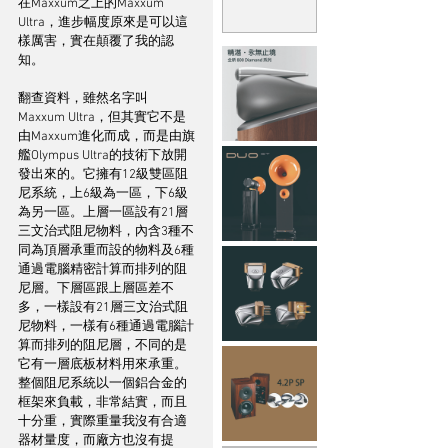
在Maxxum之上的Maxxum 
Ultra，進步幅度原來是可以這
樣厲害，實在顛覆了我的認
知。
翻查資料，雖然名字叫
Maxxum Ultra，但其實它不是
由Maxxum進化而成，而是由旗
艦Olympus Ultra的技術下放開
發出來的。它擁有12級雙區阻
尼系統，上6級為一區，下6級
為另一區。上層一區設有21層
三文治式阻尼物料，內含3種不
同為頂層承重而設的物料及6種
通過電腦精密計算而排列的阻
尼層。下層區跟上層區差不
多，一樣設有21層三文治式阻
尼物料，一樣有6種通過電腦計
算而排列的阻尼層，不同的是
它有一層底板材料用來承重。
整個阻尼系統以一個鋁合金的
框架來負載，非常結實，而且
十分重，實際重量我沒有合適
器材量度，而廠方也沒有提