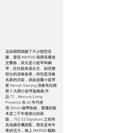
這段期間我聽了不少類型音
樂，發現 MA9500 很擅長播放
交響曲，其次是小提琴和鋼
琴，往往能表達出主、副音樂
部分的演奏效果，特別是演奏
名家的功架，就如波蘭小提琴
家 Henryk Szeryng 演奏布拉姆
斯 D 大調小提琴協奏曲,作
品 77，Mercury Living 
Presence 在 60 年代使
用 35mm 磁帶收錄，選播的版
本是二千年後推出的新
版， 702 S3 Signature 之前與
其他擴音機搭配，聲音是有年
青的活力，換上 MA9500 驅動