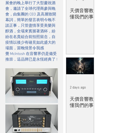
展會的晚上舉行了大型慶祝酒
會，邀請了全球代理商參與晚
天價音響教
會，由集團的 CEO 及高層致開
懂我們的事
幕詞，簡單的發言表明今晚不
談正事，只管盡情享受美樂與
醇酒，全場來賓握著酒杯，紛
紛在名貴組合前拍照留念，自
疫情以後少有碰見如此盛大的
場面，當晚情景令我感
覺 McIntosh 在音響界仍是備受
推崇，這品牌已是永恆經典了 !
2 days ago
天價音響教
懂我們的事