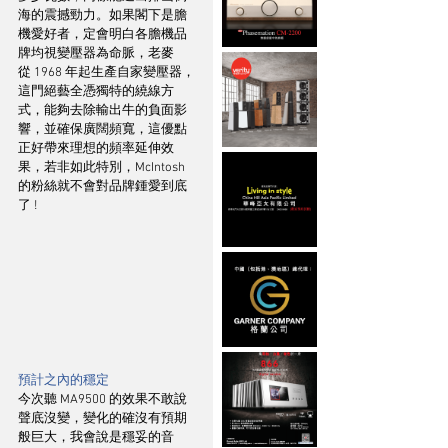
海的震撼勁力。如果閣下是膽
機愛好者，定會明白各膽機品
牌均視變壓器為命脈，老麥
從 1968 年起生產自家變壓器，
這門絕藝全憑獨特的繞線方
式，能夠去除輸出牛的負面影
響，並確保廣闊頻寬，這優點
正好帶來理想的頻率延伸效
果，若非如此特別，McIntosh 
的粉絲就不會對品牌鍾愛到底
了 !
預計之內的穩定
今次聽 MA9500 的效果不敢說
聲底沒變，變化的確沒有預期
般巨大，我會說是穩妥的音