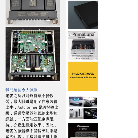
獨門絕藝令人佩服
老麥之所以能夠持續不變靚
聲，最大關鍵是用了自家製輸
出牛，Autoformer 是設於輸出
級，通過變壓器的繞線來增強
訊號，一方面能匹配喇叭阻
抗，亦產生穩定效果，因此，
老麥的擴音機不管輸出功率是
多少瓦數，同樣能造出排山倒