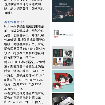
叭，要是連接喇叭，300W×2 
也足以驅動大部分座地式喇
叭，總之適隨尊便，怎樣玩也
可以 !
為何沒有串流?
McIntosh 的擴音機在我來看是
前、後級分體設計，兩部分也
用盡一切靚聲手段，即使只用
作為解碼/耳擴前級或是兩聲道
後級，同樣甚具吸引力。前級
部分因應目前 High-End 器材的
水平，特別在失真和動態範圍
兩方面下功夫，使用一
對 27,000 uF濾波電器，及每聲
道 6 對安森美半導體生產的晶
體管，達至訊噪比 114dB 。另
一方面，解碼線路使用 32bit / 
8 聲道的ESS ES9028Pro DAC 
芯片，對應 DSD512 及 PCM 
32bit/384kHz。
我看規格是強烈感覺本機前級
部分的重點是能夠對應 DSD 
和 Roon Tested 的 USB 輸入，