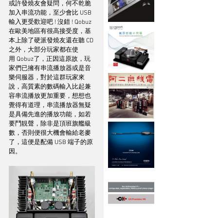
或許發燒友會疑問，何不乾脆
加入串流功能，至少會比 USB 
輸入更受歡迎吧 ! 沒錯 ! Qobuz 
在歐美地區有很高接受度，基
本上除了硬派發燒友還在聽 CD 
之外，大部分玩家都在使
用 Qobuz了，正因這原故，玩
家們已擁有串流播放器或是音
樂伺服器，對於這群玩家來
說，高質素的數碼輸入比起兼
容串流播放更加重要，想想也
覺得有道理，串流播放器無疑
是具備先進的播放功能，如若
要鬥靚聲，除非是頂班旗艦級
數，否則便很大機會輸給老麥
了，這便是配備 USB 端子的原
因。