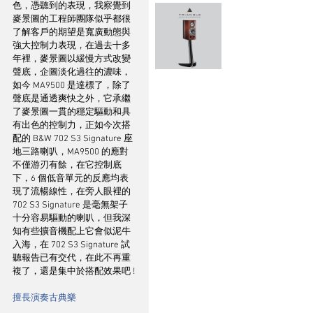
色，憑聽到的表現，我察覺到
麥景圖的工程師團隊似乎都很
了解客戶的期望是寬廣動態與
強大控制力表現，在過去十多
年裡，麥景圖以緩慢方式改變
聲底，企圖淡化過往的濃味，
如今 MA9500 是達標了，除了
聲底是通透爽快之外，它承繼
了麥景圖一貫的穩定驅動和具
有出色的控制力，正如今次搭
配的 B&W 702 S3 Signature 座
地三路喇叭，MA9500 的應對
不僅游刃有餘，在它控制底
下，6 個低音單元的反應均表
現了流暢線性，在旁人眼裡的
702 S3 Signature 是毫無架子
十分容易驅動的喇叭，但我深
知有些擴音機配上它會似泥牛
入海，在 702 S3 Signature 試
聽報告已有交代，在此不再重
複了，還是集中於搭配效果吧 !
擅長演奏古典樂