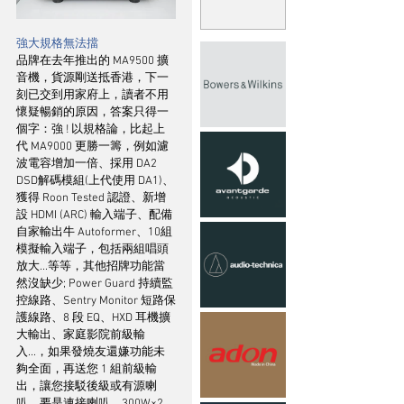
強大規格無法擋
品牌在去年推出的 MA9500 擴
音機，貨源剛送抵香港，下一
刻已交到用家府上，讀者不用
懷疑暢銷的原因，答案只得一
個字：強 ! 以規格論，比起上
代 MA9000 更勝一籌，例如濾
波電容增加一倍、採用 DA2 
DSD解碼模組(上代使用 DA1)、
獲得 Roon Tested 認證、新增
設 HDMI (ARC) 輸入端子、配備
自家輸出牛 Autoformer、10組
模擬輸入端子，包括兩組唱頭
放大...等等，其他招牌功能當
然沒缺少; Power Guard 持續監
控線路、Sentry Monitor 短路保
護線路、8 段 EQ、HXD 耳機擴
大輸出、家庭影院前級輸
入...，如果發燒友還嫌功能未
夠全面，再送您 1 組前級輸
出，讓您接駁後級或有源喇