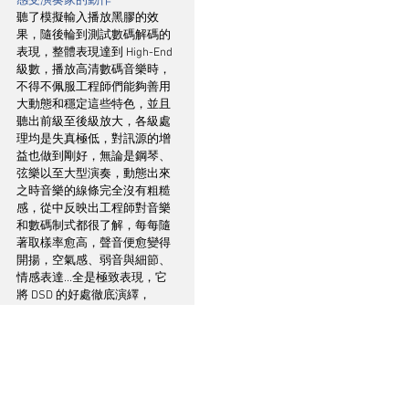
感受演奏家的動作
聽了模擬輸入播放黑膠的效
果，隨後輪到測試數碼解碼的
表現，整體表現達到 High-End 
級數，播放高清數碼音樂時，
不得不佩服工程師們能夠善用
大動態和穩定這些特色，並且
聽出前級至後級放大，各級處
理均是失真極低，對訊源的增
益也做到剛好，無論是鋼琴、
弦樂以至大型演奏，動態出來
之時音樂的線條完全沒有粗糙
感，從中反映出工程師對音樂
和數碼制式都很了解，每每隨
著取樣率愈高，聲音便愈變得
開揚，空氣感、弱音與細節、
情感表達...全是極致表現，它
將 DSD 的好處徹底演繹，