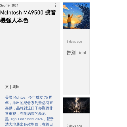
Sep 16, 2024
McIntosh MA9500 擴音
機強人本色
2 days ago
告別 Tidal
文｜馬田
美國 McIntosh 今年成立 75 周
年，推出的紀念系列勢必引來
轟動，品牌對這日子亦顯得非
常重視，在剛結束的慕尼
黑 High-End Show 2024，聲勢
浩大地展出各款型號，在首日
2 days ago