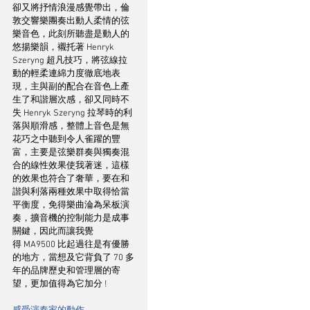
卻又將抒情浪漫感覺帶出，倫
敦交響樂團奏出動人柔情的弦
樂音色，此刻所聽盡是動人的
悠揚樂韻，襯托著 Henryk 
Szeryng 超凡技巧，將弦線拉
動的輕柔連綿力度徹底地表
現，主與副的配合在音色上產
生了和諧層次感，卻又同時不
失 Henryk Szeryng 拉琴時的利
落與順滑感，整體上音色是無
花巧之中聽到令人雀躍的豐
富，主要是弦樂群奏與獨奏混
合的線性效果使我著迷，這樣
的效果也符合了奢華，要在和
諧與利落兩種效果中取得恰當
平衡度，免得樂曲淪為呆板演
奏，擴音機的控制能力是成事
關鍵，因此而讓我覺
得 MA9500 比起過往是有優勝
的地方，當想及它背負了 70 多
年的品牌歷史和管理層的寄
望，更加值得為它加分 !