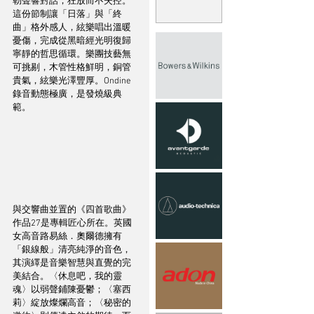
勒聲響對話，狂放而不失控。
這份節制讓「日落」與「終
曲」格外感人，絃樂唱出溫暖
憂傷，完成從黑暗經光明復歸
寧靜的哲思循環。樂團技藝無
可挑剔，木管性格鮮明，銅管
貴氣，絃樂光澤豐厚。Ondine
錄音動態極廣，是發燒級典
範。
與交響曲並置的《四首歌曲》
作品27是專輯匠心所在。英國
女高音路易絲．奧爾德擁有
「銀線般」清亮純淨的音色，
其演繹是音樂智慧與直覺的完
美結合。〈休息吧，我的靈
魂〉以弱聲鋪陳憂鬱；〈塞西
莉〉綻放燦爛高音；〈秘密的