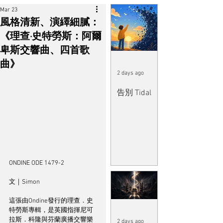
Mar 23
風格清新、演繹細膩：
《理查·史特勞斯：阿爾
卑斯交響曲、四首歌
曲》
2 days ago
告別 Tidal
ONDINE ODE 1479-2
文｜Simon
這張由Ondine發行的理查．史
特勞斯專輯，是英國指揮尼可
拉斯．科隆與芬蘭廣播交響樂
2 days ago