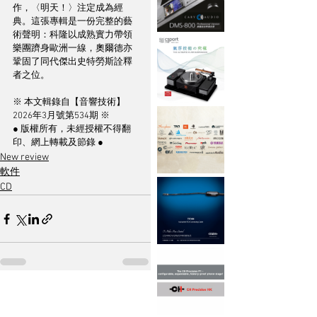
作，〈明天！〉注定成為經
典。這張專輯是一份完整的藝
術聲明：科隆以成熟實力帶領
樂團躋身歐洲一線，奧爾德亦
鞏固了同代傑出史特勞斯詮釋
者之位。
※ 本文輯錄自【音響技術】
2026年3月號第534期 ※
● 版權所有，未經授權不得翻
印、網上轉載及節錄 ●
New review
軟件
CD