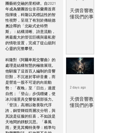
團藝術交融的里程碑。自2021
年成為樂團首位非芬蘭裔首席
天價音響教
指揮後，科隆以其標誌性的智
懂我們的事
性視野，呈現了有別於傳統德
奧詮釋的「北歐式史特勞
斯」：結構清晰、詩意流動，
將最龐大的管弦巨構與最私密
的情歌並置，完成了從山巔到
心靈的完整攀登。
科隆對《阿爾卑斯交響曲》的
處理是結構智慧的極致展現。
他馴服了這首百人編制的音響
巨獸，不沉迷於零碎音畫，而
是營造一股不可逆的向前動
2 days ago
勢：「夜晚」至「日出」過渡
自然；「登山」步伐穩健，使
天價音響教
冰川場景具交響發展部張力。
懂我們的事
「登頂」高潮以敬畏取代浮
誇，銅管輝煌而層次分明，與
其說是征服的狂喜，不如說是
天地間的靜默沉思。「暴風
雨」更見其獨特美學：精準勾