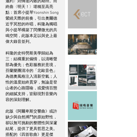
邀約〉則傳達內斂的期待。而
終曲〈明天！〉堪稱至高亮
點：首席小提琴Yoonshin Song
縈繞天際的前奏，引出奧爾德
近乎冥想的吟唱，科隆為獨唱
與小提琴構築了閃爍微光的共
鳴空間，此版本足以與史上最
偉大錄音並列。
科隆的史特勞斯美學歸結為
三：結構重於煽情，以清晰聲
部為優先；色彩服務於意境，
芬蘭樂團清冷的「北歐音色」
為德奧風格注入清新空氣；人
性的溫度始終貫穿，無論是登
山者的心路隱喻，或愛情百態
的細膩支持，皆顯現對音樂內
容的深刻理解。
此版《阿爾卑斯交響曲》或許
缺少與自然搏鬥的原始野性，
卻以無可挑剔的整體性與深邃
結尾，提供了更具哲思之美。
搭配的《四首歌曲》更是傑