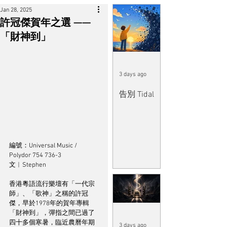
Jan 28, 2025
許冠傑賀年之選 ——
「財神到」
3 days ago
告別 Tidal
編號：Universal Music / 
Polydor 754 736-3
文︱Stephen
香港粵語流行樂壇有「一代宗
師」、「歌神」之稱的許冠
傑，早於1978年的賀年專輯
「財神到」，彈指之間已過了
四十多個寒暑，臨近農曆年期
3 days ago