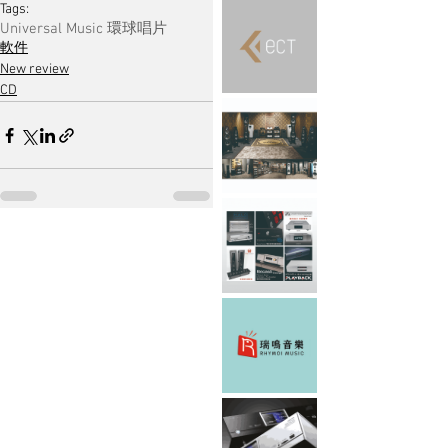
Tags:
Universal Music 環球唱片
軟件
New review
CD