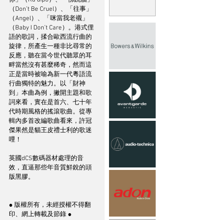
你」（Ku’uipo）、「佛跳牆」
（Don’t Be Cruel）、「往事」
（Angel）、「咪當我老襯」
（Baby I Don’t Care）。港式俚
語的歌詞，揉合歐西流行曲的
旋律，所產生一種非比尋常的
反應，聽在當今世代聽眾的耳
畔當然沒有甚麼稀奇，然而這
正是當時被喻為新一代粵語流
行曲獨特的魅力。以「財神
到」本曲為例，撇開主題和歌
詞來看，實在是首六、七十年
代時期風格的搖滾歌曲。從專
輯內多首改編歌曲看來，許冠
傑果然是貓王皮禮士利的歌迷
哩！
英國dCS數碼器材處理的音
效，直逼那些年音質鮮銳的頭
版黑膠。
● 版權所有，未經授權不得翻
印、網上轉載及節錄 ●