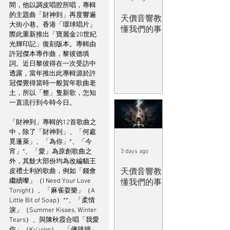
間，他以調皮唱腔所唱，專輯
的主題曲「財神到」再度響遍
天價音響教
大街小巷。香港「環球唱片」
懂我們的事
際此重新推出「寶麗金20世紀
光輝印記」復刻版本。專輯由
許冠傑本專作曲，黎彼德填
詞。近日黎彼得在一次受訪中
透露，當年推出此專輯源於許
冠傑覺得當時一般賀年歌曲老
土，所以「整」隻新歌，怎知
一直流行到今時今日。
「財神到」專輯的12首歌曲之
中，除了「財神到」、「何處
覓蓬萊」、「為你」*、「今
3 days ago
宵」*、「愛」為原創歌曲之
外，其餘大部份均為改編貓王
天價音響教
皮禮士利的歌曲，例如「錢會
繼續嚟」（I Need Your Love 
懂我們的事
Tonight）、「麻雀耍樂」（A 
Little Bit of Soap）**、「柔情
淚」（Summer Kisses, Winter 
Tears）、與陳秋霞合唱「我愛