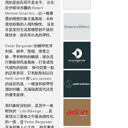
用的是姓氏而不是名字。 出生
於伊斯坦布爾的 Robert 
Mehmet Sinan Ikiz，以一種層
疊的模態印象主義風格，令聆
賞他鼓藝的人感到愉悅。 這並
非是某些主流那種堅韌不拔的
硬技術，卻具有出色的彈性。
Petter Bergander 的鋼琴乾淨
利落、精準、堅穩、厚實之
餘，帶有輕快的觸感，揉合流
行樂曲與民謠風格，打造成現
代感性的韻律。 換句切實一點
的話來形容，它有點類似以往 
Keith Jarrett 和 Lars Jansson 
的福音民謠，一種溫和卻帶苦
澀的吟釀，充滿瑞典當代詩意
的優美旋律。
我印象較深刻的，是其中一曲
輕快的「Lilla Blåvinge」，其
展現出三重奏之中最為個性化
的一面，是 Petter Bergander 
至為鼓舞人心之作。 錄音秉承