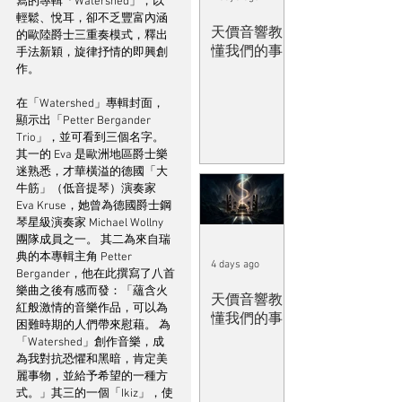
寫的專輯「Watershed」，以
輕鬆、悅耳，卻不乏豐富內涵
天價音響教
的歐陸爵士三重奏模式，釋出
懂我們的事
手法新穎，旋律抒情的即興創
作。
在「Watershed」專輯封面，
顯示出「Petter Bergander 
Trio」，並可看到三個名字。 
其一的 Eva 是歐洲地區爵士樂
迷熟悉，才華橫溢的德國「大
牛筋」（低音提琴）演奏家 
Eva Kruse，她曾為德國爵士鋼
琴星級演奏家 Michael Wollny 
團隊成員之一。 其二為來自瑞
典的本專輯主角 Petter 
4 days ago
Bergander，他在此撰寫了八首
樂曲之後有感而發：「蘊含火
天價音響教
紅般激情的音樂作品，可以為
懂我們的事
困難時期的人們帶來慰藉。 為
「Watershed」創作音樂，成
為我對抗恐懼和黑暗，肯定美
麗事物，並給予希望的一種方
式。」其三的一個「Ikiz」，使