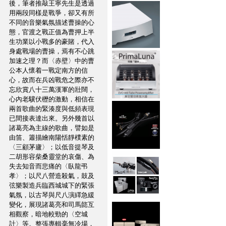
後，筆者推敲王寧先生是透過
用兩段同樣是戰爭，卻又有所
不同的音樂氣氛描述曹操的心
態，官渡之戰正值為曹押上半
生功業以小戰多的豪賭，代入
身處戰場的曹操，焉有不心跳
加速之理？而〈赤壁〉中的曹
公本人懷着一戰定南方的信
心，故而在兵凶戰危之際亦不
忘欣賞八十三萬漢軍的壯闊，
心內老驥伏櫪的激動，相信在
兩首歌曲的緊湊度與低頻表現
已間接表達出來。另外幾首以
諸葛亮為主線的歌曲，譬如是
由笛、簫描繪南陽恬靜樸素的
〈三顧茅廬〉；以低音提琴及
二胡形容柴桑靈堂的哀傷、為
失去知音而悲痛的〈臥龍弔
孝〉；以尺八營造殺氣，鼓及
弦樂製造兵臨西城城下的緊張
氣氛，以古琴與尺八演繹急緩
變化，展現諸葛亮和司馬㦤互
相觀察，暗地較勁的〈空城
計〉等。整張專輯毫無冷場，