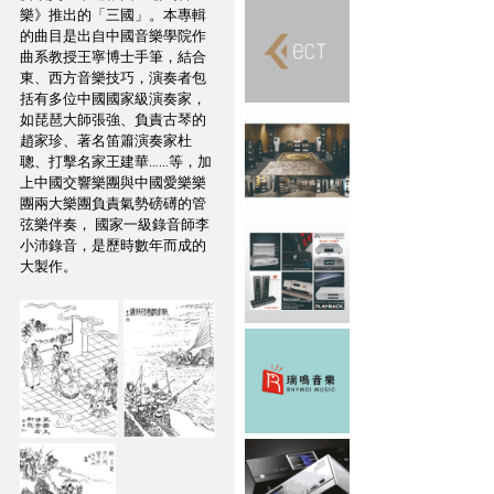
樂》推出的「三國」。本專輯
的曲目是出自中國音樂學院作
曲系教授王寧博士手筆，結合
東、西方音樂技巧，演奏者包
括有多位中國國家級演奏家，
如琵琶大師張強、負責古琴的
趙家珍、著名笛簫演奏家杜
聰、打擊名家王建華……等，加
上中國交響樂團與中國愛樂樂
團兩大樂團負責氣勢磅礡的管
弦樂伴奏， 國家一級錄音師李
小沛錄音，是歷時數年而成的
大製作。