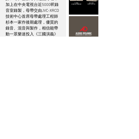
加上在中央電視台近5000呎錄
音室錄製，母帶交由JVC-XRCD 
技術中心首席母帶處理工程師
杉本一家作後期處理，優質的
錄音、混音與製作，相信能帶
動一眾樂迷投入《三國演義》
一幕又一幕經典場口！
※ 本文輯錄自【音響技術】
2024年2月號第509期 ※
● 版權所有，未經授權不得翻
印、網上轉載及節錄 ●
三國 SACD