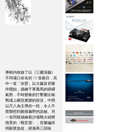
專輯內收錄了以《三國演義》
不同場口命名的 12 首曲目，其
中一首「赤壁」以大鑼及管樂
作開始，描繪千軍萬馬的磅礴
氣勢，不時變奏的打擊樂比喻
戰場上瞬息萬變的狀況，中間
以尺八為主導的一段，令人不
禁聯想到屍橫遍野的詭秘。另
一首同樣描繪着沙場戰火硝煙
情景的〈戰官渡〉，音樂編排
明顯更急促，經過再三回味