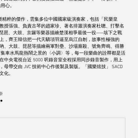
的用心。
國樂精粹的傑作，雲集多位中國國家級演奏家，包括「民樂皇
教授張強、負責古琴的趙家珍、著名排簫演奏家杜聰、打擊名
如以琵琶、大鼓、京鑼等樂器描繪楚漢相爭最後一役——垓下之戰
上，齊王韓信把一代天驕項羽逼至烏江自刎，故事性極強的
吶、大鼓、琵琶等描繪兩軍對壘、沙場廝殺、號角齊鳴、得勝
市集車水馬龍熱鬧之景的〈小調〉等，每一段樂曲的詮釋都是活
中央電視台近 5000 呎錄音室全程採用同步錄音製作，用上
帶交由 JVC 技術中心作後製及製版。「國樂炫技」 SACD 
文化。
※
●