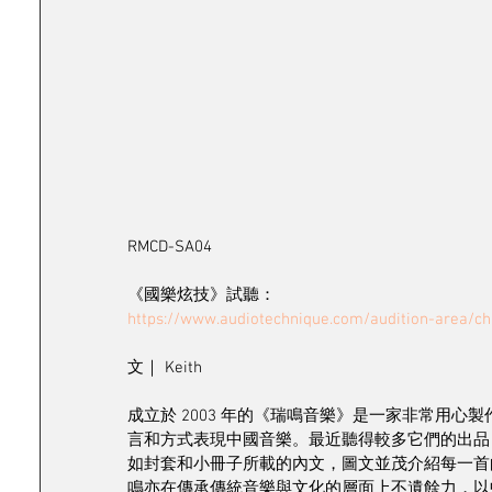
RMCD-SA04
《國樂炫技》試聽：
https://www.audiotechnique.com/audition-area/ch
文｜ Keith
成立於 2003 年的《瑞鳴音樂》是一家非常用
言和方式表現中國音樂。最近聽得較多它們的出品
如封套和小冊子所載的內文，圖文並茂介紹每一首
鳴亦在傳承傳統音樂與文化的層面上不遺餘力，以