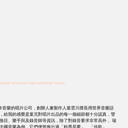
inese-virtuoso-instrumental-music
心製作音樂的唱片公司，創辦人兼製作人葉雲川擅長用世界音樂語
，給我的感覺是葉兄對唱片出品的每一個細節都十分認真，譬
曲目、樂手與及錄音師等資訊，除了對錄音要求非常高外， 瑞
中國音樂為例，它們便曾推出過「粉墨是夢」、「伶歌」、