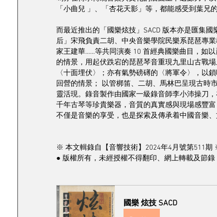
「小曲兒 」、「杏花天影」等，都能感受到葉兄
而最近推出的「國樂炫技」SACD 版本亦是匯集
后」宋飛負責二胡、中央音樂學院民樂系琵琶專業
家王建華……等共同演奏 10 首經典國樂曲目，
的情景，用起伏跌宕的琵琶琴音重現九里山古戰場
〈十面埋伏〉；亦有氣勢磅礡的〈將軍令〉，以鎖
回營的情景； 以管梆笛、二胡、馬林巴呈現古時
靈活現。錄音製作由國家一級錄音師李小沛操刀，在
千年古琴等珍貴樂器，音質的真實感與現場感豐富，母
不僅是音樂的享受，也是探索及傳承着中國音樂、
※ 本文輯錄自【音響技術】2024年4月號第511期 
● 版權所有，未經授權不得翻印、網上轉載及節錄 
國樂 炫技 SACD