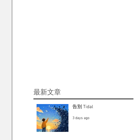
​最新文章
告別 Tidal
3 days ago