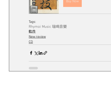
Buy Now
Tags:
Rhymoi Music 瑞鳴音樂
軟件
New review
CD