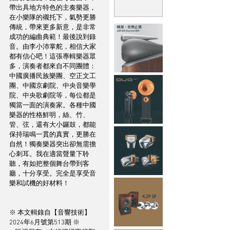
帶出具地方特色的主奏樂器，
在小樂隊的襯托下，氣勢更勝
傳統，帶來更多新意，是非常
成功的編曲典範！最後說到錄
音。由李小沛掌舵，相信大家
都有信心吧！這張專輯樂器眾
多，演奏者都來自不同團體：
中國廣播民族樂團、空正文工
團、中國京劇院、中央音樂學
院、中央歌劇院等，每位都是
獨當一面的演奏家。各種中國
樂器的性格鮮明，絲、竹、
管、弦，還有大小鑼鼓，都能
保持瑞鳴一貫的真實，更勝在
自然！獨奏樂器突出卻無需擔
心刺耳。我在適當聲量下聆
聽，有如把整個舞台帶到客
廳，十分享受。完全是享受音
樂和試機的好材料！
※ 本文輯錄自【音響技術】
2024年6月號第513期 ※