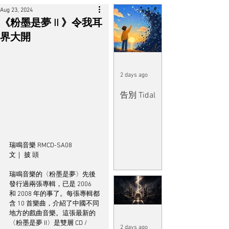
Aug 23, 2024
《粉墨是夢 II 》令我耳
界大開
2 days ago
告別 Tidal
瑞鳴音樂 RMCD-SA08
文｜ 披 頭
瑞鳴音樂的〈粉墨是夢〉先後
發行過兩張專輯，已是 2006 
和 2008 年的事了。每張專輯都
含 10 首樂曲，介紹了中國不同
地方的戲曲音樂。這張最新的
〈粉墨是夢 II〉是雙層 CD / 
2 days ago