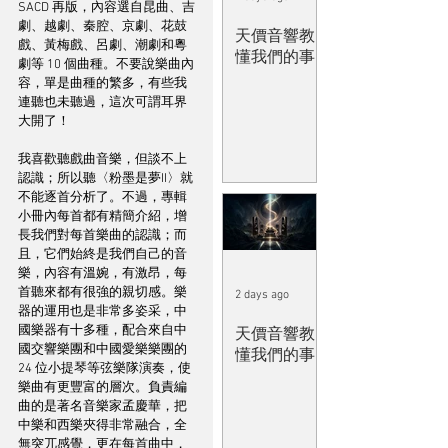
SACD 再版，內容選自昆曲、吉
劇、越劇、秦腔、京劇、花鼓
天價音響教
戲、黃梅戲、呂劇、潮劇和粵
懂我們的事
劇等 10 個曲種。不要說樂曲內
容，單是曲種的繁多，有些我
連聽也未聽過，這次可謂耳界
大開了！
我喜歡聽戲曲音樂，但談不上
認識；所以聽〈粉墨是夢II〉就
不能逐首分析了。不過，專輯
小冊內每首都有精簡介紹，增
長我們對每首樂曲的認識；而
且，它們始終是我們自己的音
樂，內容有溫婉，有激昂，每
首聽來都有很強的親切感。樂
2 days ago
器的運用也是非常多姿采，中
國樂器有十多種，配合來自中
天價音響教
國交響樂團和中國愛樂樂團的 
懂我們的事
24 位小提琴等弦樂隊演奏，使
樂曲有更豐富的層次。負責編
曲的是著名音樂家孟慶華，把
中樂和西樂夾得非常融合，全
無突兀感覺，更在每首曲中，