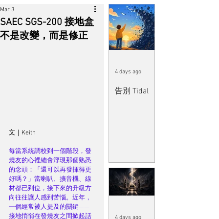
Mar 3
SAEC SGS-200 接地盒
不是改變，而是修正
4 days ago
告別 Tidal
文｜Keith
每當系統調校到一個階段，發
燒友的心裡總會浮現那個熟悉
的念頭：「還可以再發揮得更
好嗎？」當喇叭、擴音機、線
材都已到位，接下來的升級方
向往往讓人感到苦惱。近年，
一個經常被人提及的關鍵——
接地悄悄在發燒友之間掀起話
4 days ago