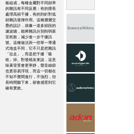
板組成，每種金屬對不同頻率
的雜訊有不同反應：有的擅長
處理高頻干擾，有的則針對低
頻雜訊發揮作用。這種層層交
疊的設計，就像一道多頻段的
濾波牆，能將雜訊分別削弱甚
至耗散，減少進一步干擾訊
號。這種做法與一些單一導通
式地盒不同，它不只是把雜訊
「拉走」，而是把干擾「吸
收」掉。對發燒友來說，這意
味著背景會更寧靜，聲音細節
也更容易浮現，而這一切都在
不知不覺間進行，不強烈，但
長時間聽下來，卻會感受到它
確有實效。