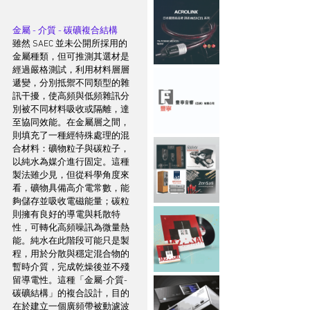
金屬 - 介質 - 碳礦複合結構
雖然 SAEC 並未公開所採用的
金屬種類，但可推測其選材是
經過嚴格測試，利用材料層層
遞變，分別抵禦不同類型的雜
訊干擾，使高頻與低頻雜訊分
別被不同材料吸收或隔離，達
至協同效能。在金屬層之間，
則填充了一種經特殊處理的混
合材料：礦物粒子與碳粒子，
以純水為媒介進行固定。這種
製法雖少見，但從科學角度來
看，礦物具備高介電常數，能
夠儲存並吸收電磁能量；碳粒
則擁有良好的導電與耗散特
性，可轉化高頻噪訊為微量熱
能。純水在此階段可能只是製
程，用於分散與穩定混合物的
暫時介質，完成乾燥後並不殘
留導電性。這種「金屬-介質-
碳礦結構」的複合設計，目的
在於建立一個廣頻帶被動濾波