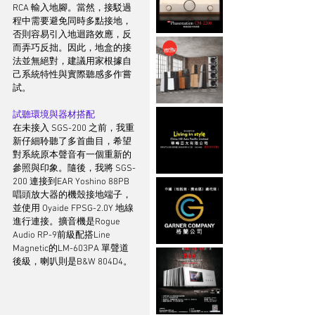
RCA 輸入地腳。當然，接駁過
程中需要避免同時多點接地，
否則容易引入地迴路效應，反
而弄巧反拙。因此，地盒的接
法並無絕對，建議用家根據自
己系統特性與實際聽感多作嘗
試。
試聽環境與器材搭配
在未接入 SGS-200 之前，我重
新仔細聆聽了多首曲目，希望
對系統原本聲音有一個重新的
參照與印象。隨後，我將 SGS-
200 連接到EAR Yoshino 88PB
唱頭放大器的機殼接地端子，
並使用 Oyaide FPSG-2.0Y 地線
進行連接。擴音機是Rogue 
Audio RP-9前級配搭Line 
Magnetic的LM-603PA 單聲道
後級，喇叭則是B&W 804D4。