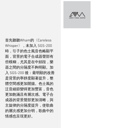
首先聽聽Wham的〈Careless 
Whisper〉，未加入 SGS-200
時，引子的色士風音色略顯平
面，背景的電子合成器聲部有
些模糊，尤其是在中頻段，樂
器之間的分隔度不夠明顯。加
入 SGS-200 後：最明顯的改善
是背景的寧靜度顯著提升，整
體空間感更加開揚。色士風的
泛音細節變得更加豐富，音色
更加飽滿且有層次感。電子合
成器的背景聲部更加清晰，與
主旋律的分隔度提升，使歌曲
的層次感更加分明，歌曲中的
情感也呈現更好。