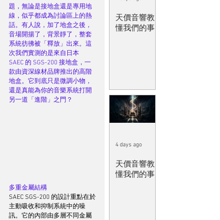
題，無論是接地盒還是專用地
線，似乎都成為討論區上的熱
天價音響教
話。有人說，加了地盒之後，
懂我們的事
音場開揚了，背景靜了，整套
系統彷彿被「釋放」出來。這
次我們實測的是來自日本 
SAEC 的 SGS-200 接地盒，一
款由資深線材品牌推出的高階
地盒。它到底只是微調小物，
還是真能為你的音樂系統打開
另一道「進階」之門？
4 days ago
天價音響教
懂我們的事
多重金屬結構
SAEC SGS-200 的設計重點在於
主動吸收和抑制系統中的噪
訊。它的內部由多層不同金屬