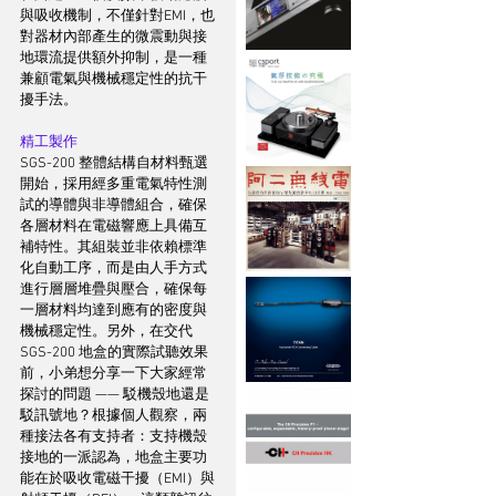
與吸收機制，不僅針對EMI，也
對器材內部產生的微震動與接
地環流提供額外抑制，是一種
兼顧電氣與機械穩定性的抗干
擾手法。
精工製作
SGS-200 整體結構自材料甄選
開始，採用經多重電氣特性測
試的導體與非導體組合，確保
各層材料在電磁響應上具備互
補特性。其組裝並非依賴標準
化自動工序，而是由人手方式
進行層層堆疊與壓合，確保每
一層材料均達到應有的密度與
機械穩定性。另外，在交代
SGS-200 地盒的實際試聽效果
前，小弟想分享一下大家經常
探討的問題 —— 駁機殼地還是
駁訊號地？根據個人觀察，兩
種接法各有支持者：支持機殼
接地的一派認為，地盒主要功
能在於吸收電磁干擾（EMI）與