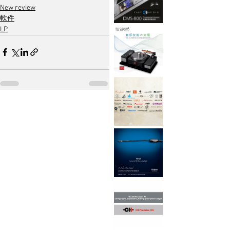
New review
軟件
LP