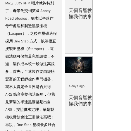
Mic」33⅓ RPM 唱片就夠特別
天價音響教
了，母帶先交到英國 Abbey 
懂我們的事
Road Studios，要求以半速作
母帶處理和製造黑膠漆模
（Lacquer），之後在壓碟過程
採用 One Step 方式，以漆模直
接製出壓模（Stamper），這
做法應可保留最完整訊號，不
過，製作成本較一般做法高很
多，首先，半速製作要由經驗
豐富的工程師操作專門機器，
4 days ago
我不太肯定全世界是否只得 
ARS 錄音室提供這服務，但我
天價音響教
見新製的半速黑膠都是出自 
懂我們的事
ARS，按照供求定理，單是製
模收費該會比正常做法高吧 ! 
再說，One Step 壓模最多只合