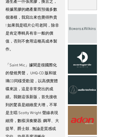
適生產一仟張黑膠，換言之，
根據黑膠的總產量而預備多數
個漆模，我寫出來也覺得矜貴 
! 如果我是唱片公司老闆，除非
是肯定專輯具有非一般的價
值，否則不會用這種高成本製
作。
「Saint Mic」據聞是很國際化
的發燒男聲， UHQ-CD 版和玻
璃CD同樣受歡迎，以高價實體
碟來說，這是非常突出的成
績。我聽這張新版，首先接收
到的驚喜是細緻度大增，不單
是主唱 Scotty Wright 聲線表現
細滑，數樣演奏樂器; 鋼琴、大
提琴、爵士鼓...無論是質感或
定位，均是高度清晰化，