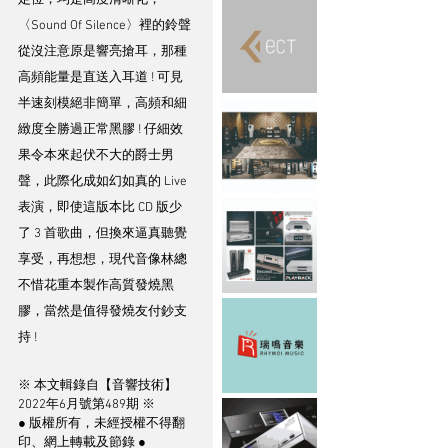
〈Sound Of Silence〉裡的鈴聲
從沒注意原是響亮搶耳，那種
高頻能量是直送入耳道 ! 可見
半速刻模絕非簡單，高頻和細
緻度全勝過正常黑膠 ! 仔細效
果令本來起伏不大的爵士男
聲，此際化成如幻如真的 Live 
表演，即使這版本比 CD 版少
了 3 首歌曲，但換來逼真聽覺
享受，再想想，現代音像林總
不惜花重本製作高質發燒黑
膠，當然是值得發燒友付鈔支
持 ! 
※ 本文輯錄自【音響技術】
2022年6月號第489期 ※
● 版權所有，未經授權不得翻
印、網上轉載及節錄 ●