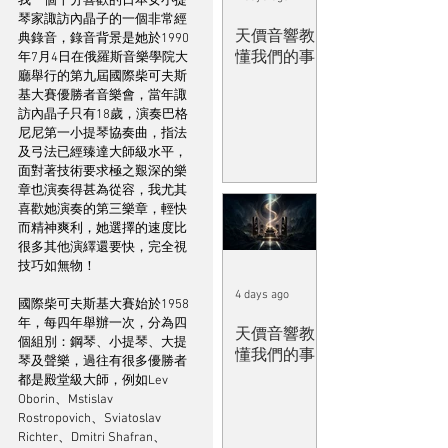
我一個十分喜歡的日本女小提
琴家諏訪內晶子的一個非常經
天價音響教
典錄音，錄音背景是她於1990
懂我們的事
年7月4日在俄羅斯音樂學院大
廳舉行的第九屆國際柴可夫斯
基大賽優勝者音樂會，當年諏
訪內晶子只有18歲，演奏巴格
尼尼第一小提琴協奏曲，指法
及弓法已經臻達大師級水平，
面對著技術要求極之艱深的樂
章也演奏得甚為從容，我尤其
喜歡她演奏的第三樂章，輕快
而精神爽利，她選擇的速度比
很多其他演繹還要快，完全視
技巧如無物！
4 days ago
國際柴可夫斯基大賽始於1958
年，每四年舉辦一次，分為四
天價音響教
個組別：鋼琴、小提琴、大提
懂我們的事
琴及聲樂，過往有很多優勝者
都是殿堂級大師，例如Lev 
Oborin、Mstislav 
Rostropovich、Sviatoslav 
Richter、Dmitri Shafran、