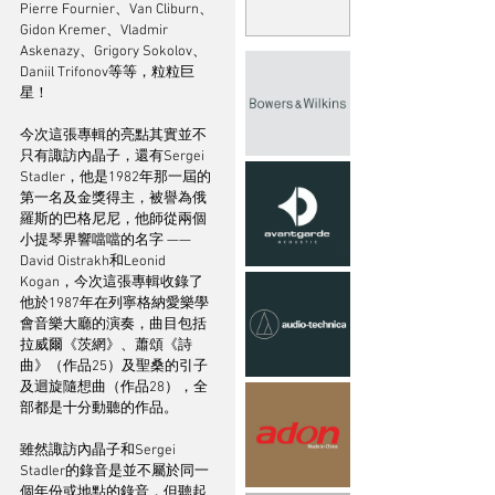
Pierre Fournier、Van Cliburn、
Gidon Kremer、Vladmir 
Askenazy、Grigory Sokolov、
Daniil Trifonov等等，粒粒巨
星！
今次這張專輯的亮點其實並不
只有諏訪內晶子，還有Sergei 
Stadler，他是1982年那一屆的
第一名及金獎得主，被譽為俄
羅斯的巴格尼尼，他師從兩個
小提琴界響噹噹的名字 —— 
David Oistrakh和Leonid 
Kogan，今次這張專輯收錄了
他於1987年在列寧格納愛樂學
會音樂大廳的演奏，曲目包括
拉威爾《茨網》、蕭頌《詩
曲》（作品25）及聖桑的引子
及迴旋隨想曲（作品28），全
部都是十分動聽的作品。
雖然諏訪內晶子和Sergei 
Stadler的錄音是並不屬於同一
個年份或地點的錄音，但聽起