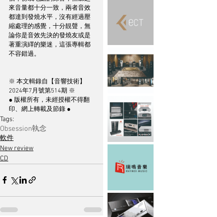
來音量都十分一致，兩者音效
都達到發燒水平，沒有經過壓
縮處理的感覺，十分靚聲，無
論你是音效先決的發燒友或是
著重演繹的樂迷，這張專輯都
不容錯過。
※ 本文輯錄自【音響技術】
2024年7月號第514期 ※
● 版權所有，未經授權不得翻
印、網上轉載及節錄 ●
Tags:
Obsession執念
軟件
New review
CD