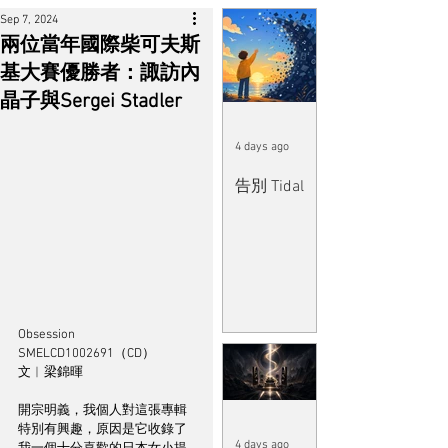
Sep 7, 2024
兩位當年國際柴可夫斯
基大賽優勝者：諏訪內
晶子與Sergei Stadler
4 days ago
告別 Tidal
Obsession 
SMELCD1002691（CD）
文︱梁錦暉
開宗明義，我個人對這張專輯
特別有興趣，原因是它收錄了
4 days ago