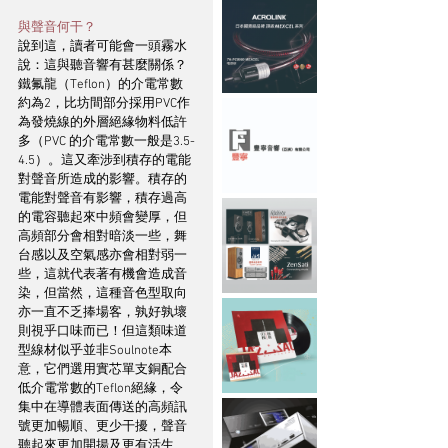
與聲音何干？
說到這，讀者可能會一頭霧水
說：這與聽音響有甚麼關係？
鐵氟龍（Teflon）的介電常數
約為2，比坊間部分採用PVC作
為發燒線的外層絕緣物料低許
多（PVC 的介電常數一般是3.5-
4.5）。這又牽涉到積存的電能
對聲音所造成的影響。積存的
電能對聲音有影響，積存過高
的電容聽起來中頻會變厚，但
高頻部分會相對暗淡一些，舞
台感以及空氣感亦會相對弱一
些，這就代表著有機會造成音
染，但當然，這種音色型取向
亦一直不乏捧場客，孰好孰壞
則視乎口味而已！但這類味道
型線材似乎並非Soulnote本
意，它們選用實芯單支銅配合
低介電常數的Teflon絕緣，令
集中在導體表面傳送的高頻訊
號更加暢順、更少干擾，聲音
聽起來更加開揚及更有活生