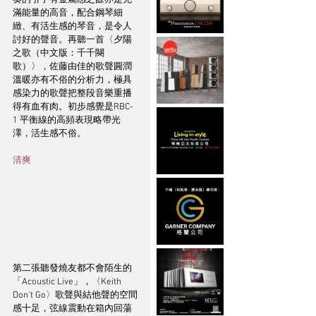
奏的引子有金屬感之餘亦是充
滿能量的高音，配合鋼琴細
緻、有活生感的琴音，是令人
討好的聲音。再聽一首〈夕陽
之歌（中文版：千千闋
歌）〉，佐藤由佳的歌聲圓潤
溫暖亦有不俗的分析力，極具
感染力的歌聲把整段音樂重播
得有血有肉。初步感覺是RBC-
1 平衡線的高頻表現略帶光
澤，活生感不俗。
清爽
第二張聽發燒友都不會陌生的
「Acoustic Live」，〈Keith 
Don‘t Go〉歌聲與結他聲的空間
感十足，弦線震動在箱內回蕩