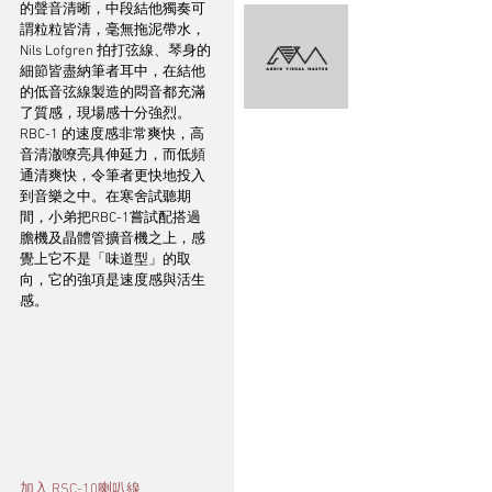
的聲音清晰，中段結他獨奏可
謂粒粒皆清，毫無拖泥帶水，
Nils Lofgren 拍打弦線、琴身的
細節皆盡納筆者耳中，在結他
的低音弦線製造的悶音都充滿
了質感，現場感十分強烈。
RBC-1 的速度感非常爽快，高
音清澈嘹亮具伸延力，而低頻
通清爽快，令筆者更快地投入
到音樂之中。在寒舍試聽期
間，小弟把RBC-1嘗試配搭過
膽機及晶體管擴音機之上，感
覺上它不是「味道型」的取
向，它的強項是速度感與活生
感。
加入 RSC-10喇叭線