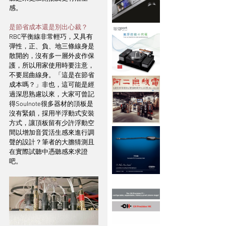
感。
是節省成本還是別出心裁？
RBC平衡線非常輕巧，又具有
彈性，正、負、地三條線身是
散開的，沒有多一層外皮作保
護，所以用家使用時要注意，
不要屈曲線身。「這是在節省
成本嗎？」非也，這可能是經
過深思熟慮以來，大家可曾記
得SouInote很多器材的頂板是
沒有緊鎖，採用半浮動式安裝
方式，讓頂板留有少許浮動空
間以增加音質活生感來進行調
聲的設計？筆者的大膽猜測且
在實際試聽中憑聽感來求證
吧。