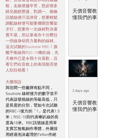
睞。但香港發燒友亦明白線越
粗，走線便越辛苦，想必很多
天價音響教
師兄都經歷過，對調一、兩條
懂我們的事
訊號線便汗流浹背，想要輕鬆
調配線材便可能要挪開音響架
才行，想要作一次線材對決著
實不易，所以筆者亦十分嚮往
一些線身幼而力量夠的線材。
這次試聽的Soulnote RBC-1 旗
艦平衡線與RSC-10喇叭線，先
天條件已是令我十分喜歡，且
看它們在音效上的表現能否使
人刮目相看！
大膽假設
與坊間一些廠牌有點不同，
2 days ago
Soulnote 線材後方的數字並不
代表該發燒線的等級高低，只
天價音響教
是長度的分別，譬如今次試聽
懂我們的事
的RBC-1後方的「1」是代表1.5
米；RSC-10則代表喇叭線的長
度為10米。RBC訊號線是用單
支實芯無氧銅作導體，外層採
用經過泡沫處理的Teflon作絕