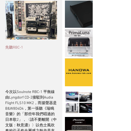
先聽RBC-1 
今次以Soulnote RBC-1 平衡線
由Lyngdorf CD-2接駁到Audia 
Flight FLS10 MK2，而揚聲器是
B&W804D4，第一張聽《瑞鳴
音樂》的「那些年我們唱過的
日本歌2」，〈請不要離開（中
文版：秋意濃）〉以色士風吹