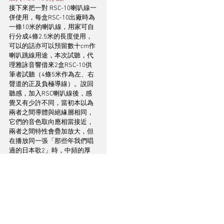
接下來把一對 RSC-10喇叭線一
併使用，每盒RSC-10出廠時為
一條10米的喇叭線，用家可自
行分成4條2.5米的長度使用，
可以的話亦可以預留數十cm作
喇叭跳線用途，本次試聽，代
理雅詠音響借來2盒RSC-10供
筆者試聽（4條5米作為左、右
聲道的正及負極導線）。說回
聽感，加入RSC喇叭線後，感
覺又有少許不同，當初本以為
兩者之間導體與絕緣層相同，
它們的音色取向應相當接近，
兩者之間特性會疊加放大，但
在播放同一張「那些年我們唱
過的日本歌2」時，中頻的厚
度、低頻的延伸又具有一個頗
明顯的分別，播同一首〈請不
要離開（中文版：秋意
濃）〉，同一段引子的鋼琴份
量感有可聞的分別，〈任時間
流逝（中文版：讓一切隨
風）〉電結他的音色飽滿，和