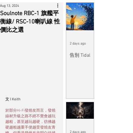
Aug 13, 2024
Soulnote RBC-1 旗艦平
衡線/ RSC-10喇叭線 性
價比之選
2 days ago
告別 Tidal
文 I Keith 
於部分Hi-Fi發燒友而言，發燒
線材升級之路不經不覺會越玩
越粗，甚至越玩越硬，彷彿越
硬越粗越重手便越受發燒友青
2 days ago