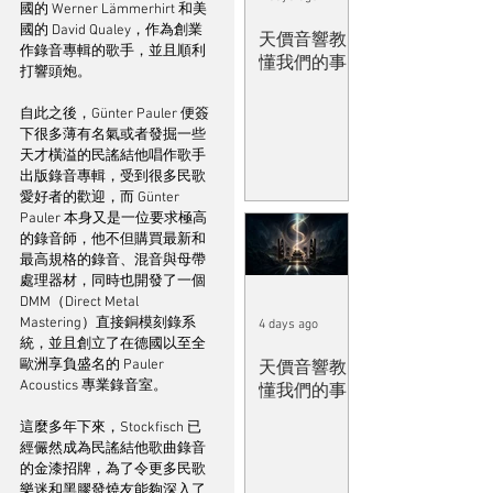
國的 Werner Lämmerhirt 和美
國的 David Qualey，作為創業
天價音響教
作錄音專輯的歌手，並且順利
懂我們的事
打響頭炮。
自此之後，Günter Pauler 便簽
下很多薄有名氣或者發掘一些
天才橫溢的民謠結他唱作歌手
出版錄音專輯，受到很多民歌
愛好者的歡迎，而 Günter 
Pauler 本身又是一位要求極高
的錄音師，他不但購買最新和
最高規格的錄音、混音與母帶
處理器材，同時也開發了一個 
DMM（Direct Metal 
Mastering）直接銅模刻錄系
4 days ago
統，並且創立了在德國以至全
歐洲享負盛名的 Pauler 
天價音響教
Acoustics 專業錄音室。
懂我們的事
這麼多年下來，Stockfisch 已
經儼然成為民謠結他歌曲錄音
的金漆招牌，為了令更多民歌
樂迷和黑膠發燒友能夠深入了