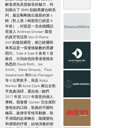
解老虎魚高質錄音的魅力，特
別推出了 DMM 刻錄黑膠合輯系
列，最近剛剛推出最新的第 4 
輯（對上第 3 輯面世已經是 8 
年前），封面是一支由德國話
筒達人 Andreas Grosser 製造
的真空管話筒 Vox-O-Rama 
U49 的脫殼裸照，便已經擺明
車馬這是一張發燒級數的黑膠
唱片。Side A Side B 各有 5 首
曲目，分別由包括香港發燒友
熟悉的 David Roth、Ian 
Smith、Steve Strauss、Paul 
Stephenson 和Brian Flanagan 
等 8 位男歌手，與及 Katja 
Werker 和 Anne Clark 兩位女歌
手負責演繹，選自他 / 她們 
2017 年至 2022 年面世的個人
專輯。我發覺  Günter 完全摸對
發燒友的口味，歌曲的可聽性
極高，旋律非常悅耳動聽，歌
手演唱的起承轉合，陰陽變化
和感情的抒發，結他演奏的按