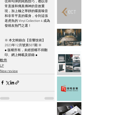
弦和勾彈的純熟技巧，都以非
常直接和傳真傳神的音效重
現，加上極之寧靜的碟面噪音
和非常平直的碟身，令到這張
老虎魚的 Vinyl Collection 4 成為
發燒友熱門之選！
※ 本文輯錄自【音響技術】
2023年12月號第507期 ※
● 版權所有，未經授權不得翻
印、網上轉載及節錄 ●
軟件
LP
New review