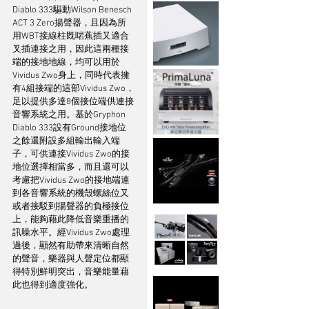
Diablo 333驅動Wilson Benesch 
ACT 3 Zero揚聲器，且因為所
用WBT接線柱既啱蕉插又適合
叉插連接之用，因此這兩種接
端的接地地線，均可以用於
Vividus Zwo身上，同時代表擁
有4組接端的這部Vividus Zwo，
足以提供多達8個接位端供連接
音響系統之用。基於Gryphon 
Diablo 333設有Ground接地位
之餘還附設多組輸出輸入端
子，可供連接Vividus Zwo的接
地位選擇相當多，而且還可以
考慮把Vividus Zwo的接地端連
到各音響系統的機殼螺絲位又
或者接駁到揚聲器的負極接位
上，能夠藉此降低音樂重播的
訊噪水平。經Vividus Zwo處理
過後，顯然有助帶來清晰自然
的聲音，樂器與人聲定位都顯
得特別鮮明突出，音樂能量藉
此也得到適度強化。