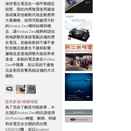
保持電位電流在一個平衡穩定
狀態，因此內裡無需使用濾波
器或像其他被動式地盒般應用
大量礦物，採用另類處理方針
的Vividus Zwo獨特結構和概
念，讓Vividus Zwo能夠和諧自
然地調整所連接電氣設備的潛
在電流，並確保射頻干擾不會
對音樂訊號產生干擾和影響，
據稱這是透過調整共振頻率來
達成，多餘的電流會在Vividus 
Zwo中匯聚，並以高頻干擾無
法反射回音響系統設備的方式
擴散。
提供多達8個接地端
為了充份了解其功能效果，今
次測試Vividus Zwo時訊源使用
CH Precision轉盤、解碼、時鐘
和供電完全分開的四分體
SACD/CD機，並以Gryphon 