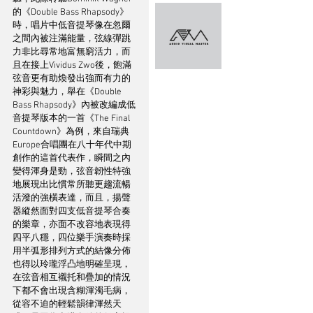
的《Double Bass Rhapsody》
時，唱片中低音提琴像在忽爾
之間內被注滿能量，弦線彈跳
力非比尋常地富無窮活力，而
且在接上Vividus Zwo後，飽滿
弦音更有助煥發出強而有力的
神彩與魅力，舉在《Double 
Bass Rhapsody》內被改編成低
音提琴版本的一首《The Final 
Countdown》為例，來自瑞典
Europe合唱團在八十年代中期
創作的這首代表作，瞬間之內
變得渾身是勁，弦音韌性特強
地展現出比慣常所聽更趨流暢
活潑的強橫表達，而且，揚聲
器縱然面對四支低音提琴合奏
的樂章，亦面不改容地表現得
四平八穩，四位樂手演奏時採
用半弧形排列方式的結像分佈
也得以玲瓏浮凸地明確呈現，
在弦音相互襯托和疊加的情況
下都不會出現含糊渾濁毛病，
從容不迫的輕鬆韻律渾然天