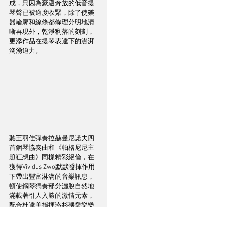
成，只因為豪邁奔放的低音提
琴聲已被適度收緊，除了使樂
器輪廓和線條都條理分明地清
晰再現外，乾淨利落的刻劃，
更添作品在提琴表達下的澎湃
洶湧迫力。
聽王羽佳彈奏拉赫曼尼諾夫四
首鋼琴協奏曲和《帕格尼尼主
題狂想曲》同樣精彩絕倫，在
獲得Vividus Zwo默默發揮作用
下帶出豐富淋漓的音樂訊息，
頓使鋼琴獨奏部分灑脫自然地
滿載著引人入勝的激情元素，
配合杜達美指揮洛杉磯愛樂樂
團亦活力四射，聲音強弱變化
和旋律起落如潮水漲退般渾然