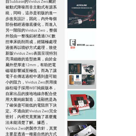
自Subbase的Vividus Zwo屬於
被動式降噪而非主動式有源系
統，同時，這亦是初版的進一
步改良設計，因此，內外每個
部份都經過徹底優化，而進入
另一階段的Vividus Zwo，整個
外殼由一整塊鋁材透過CNC數
控車床銑削而成，經陽極處理
過後再以噴砂方式處理，致使
新版Vividus Zwo表面呈現特別
亮澤細緻的造型效果，由於金
屬外壁厚達12mm，有助把電
磁場影響減至極低，而為了讓
電子在傳送過程中遇到盡可能
小的阻力，Vividus Zwo所用接
線柱端子採用WBT純銀版本，
自家出品的接地地線亦配合使
用大量純銀製造，這顯然是為
了確保盡可能低的電阻所下決
定。不過由於Vividus Zwo完全
密封，內裡究竟實施了甚麼魔
法未能清楚了解。據悉，
Vividus Zwo的製作方針，其實
主要是透過一種最自然的方式