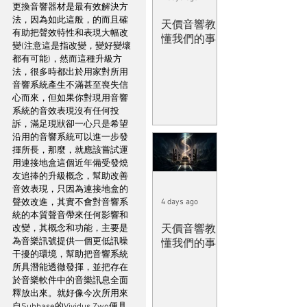
更換音響器材是最有效解決方
法，因為如此這般，的而且確
天價音響教
有助把聲效特性和表現大幅改
懂我們的事
變(注意這是指改變，變好變壞
都有可能)，然而這種升級方
法，很多時都出於用家對所用
音響系統產生不滿甚至喪失信
心而來，但如果你對現用音響
系統的音效表現沒有任何投
訴，滿足現狀卻一心只是希望
沿用的音響系統可以進一步發
揮所長，那麼，就應該嘗試運
用連接地盒這個近年備受發燒
友追捧的升級概念，幫助改善
音效表現，只因為連接地盒的
聲效改進，其實不會對音響系
4 days ago
統的本質聲音帶來任何影響和
天價音響教
改變，其概念和功能，主要是
為音樂訊號提供一個更低訊噪
懂我們的事
干擾的環境，幫助把音響系統
所具潛能透徹發揮，並把存在
於音樂軟件中的音樂訊息全面
釋放出來。就好像今次所用來