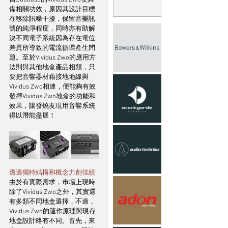
自Subbase的Vividus Zwo便具
備相關功效，原因其設計目標
在移除訊噪干擾，保留音樂訊
號的純淨程度，同時亦有助解
決不同電子系統因為存在電位
差異所導致的電流循環產生問
題。至於Vividus Zwo的應用方
法則與其他地盒產品相類，只
要把音響器材藉接地地線與
Vividus Zwo相連，便能夠有效
發揮Vividus Zwo地盒的功能和
效果，讓發燒友現用音響系統
得以潛能盡展！
透過獨特結構和概念力創佳績
由於有實際需求，巿場上現時
除了Vividus Zwo之外，其實還
有多類不同地盒選擇，不過，
Vividus Zwo的運作原理與現存
地盒設計略有不同。首先，來