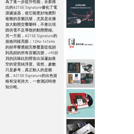
為了進一步提升性能，全新推
出的A21SE Signature優化了電
源濾波器，使它能更好地應對
複雜的音樂訊號，尤其是在播
放大動態交響樂時，不會出現
因供電不足導致的動態壓縮。
另一方面，A21SE Signature的
規格同樣亮眼：12Hz-141kHz 
的頻率響應能完整覆蓋從低頻
到高頻的所有音樂訊號，>90分
貝的訊噪比則營造出深邃如夜
空的背景純淨度。當然，參數
只是參考，真正動人的是聽
感，A21SE Signature的出色規
格有沒有誇大，一會測試時便
知分曉。