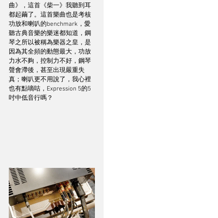
曲》，這首《柴一》我聽到耳
都起繭了。這首樂曲也是考核
功放和喇叭的benchmark，愛
聽古典音樂的樂迷都知道，鋼
琴之所以被稱為樂器之皇，是
因為其全頻的動態最大，功放
力水不夠，控制力不好，鋼琴
聲會滯後，甚至出現嚴重失
真；喇叭更不用說了，我心裡
也有點嘀咕，Expression 5的5
吋中低音行嗎？