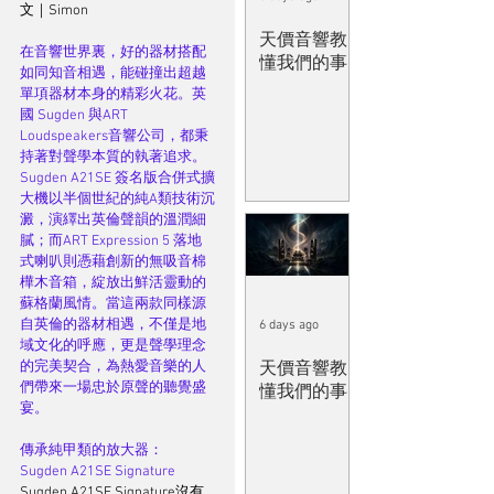
文｜Simon
天價音響教
在音響世界裏，好的器材搭配
懂我們的事
如同知音相遇，能碰撞出超越
單項器材本身的精彩火花。英
國 Sugden 與ART 
Loudspeakers音響公司，都秉
持著對聲學本質的執著追求。
Sugden A21SE 簽名版合併式擴
大機以半個世紀的純A類技術沉
澱，演繹出英倫聲韻的溫潤細
膩；而ART Expression 5 落地
式喇叭則憑藉創新的無吸音棉
樺木音箱，綻放出鮮活靈動的
蘇格蘭風情。當這兩款同樣源
自英倫的器材相遇，不僅是地
6 days ago
域文化的呼應，更是聲學理念
天價音響教
的完美契合，為熱愛音樂的人
們帶來一場忠於原聲的聽覺盛
懂我們的事
宴。 
傳承純甲類的放大器：
Sugden A21SE Signature
Sugden A21SE Signature沒有