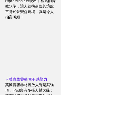
Expression 5展現出了極高的音
效水準，讓人彷彿身臨其境般
置身於音樂會現場，真是令人
拍案叫絕！ 
人聲真摯靈動 富有感染力 
英國音響器材播放人聲是其強
項，iPad裏有多張人聲大碟：
慧嫻和學友是我最喜愛的男女
歌手，我先選播慧嫻唱到街知
巷聞的幾首金曲：《逝去的諾
言》、《千千闋歌》和《玻璃
窗的愛》等。這幾首樂曲盡顯
黃金時代粵語金曲的音效魅
力，慧嫻的人聲定位精準，具