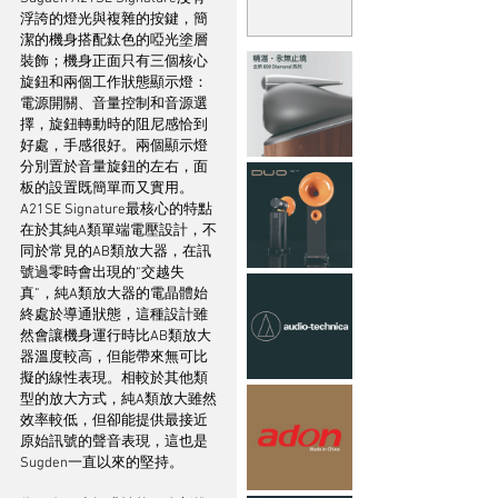
浮誇的燈光與複雜的按鍵，簡
潔的機身搭配鈦色的啞光塗層
裝飾；機身正面只有三個核心
旋鈕和兩個工作狀態顯示燈：
電源開關、音量控制和音源選
擇，旋鈕轉動時的阻尼感恰到
好處，手感很好。兩個顯示燈
分別置於音量旋鈕的左右，面
板的設置既簡單而又實用。
A21SE Signature最核心的特點
在於其純A類單端電壓設計，不
同於常見的AB類放大器，在訊
號過零時會出現的“交越失
真”，純A類放大器的電晶體始
終處於導通狀態，這種設計雖
然會讓機身運行時比AB類放大
器溫度較高，但能帶來無可比
擬的線性表現。相較於其他類
型的放大方式，純A類放大雖然
效率較低，但卻能提供最接近
原始訊號的聲音表現，這也是
Sugden一直以來的堅持。