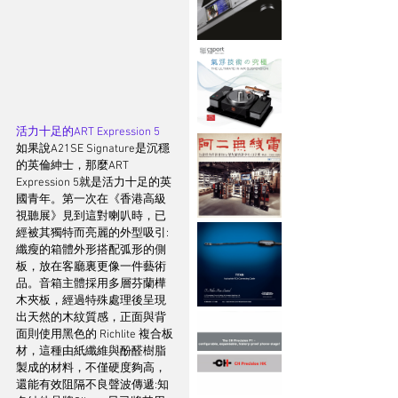
活力十足的ART Expression 5 
如果說A21SE Signature是沉穩
的英倫紳士，那麼ART 
Expression 5就是活力十足的英
國青年。第一次在《香港高級
視聽展》見到這對喇叭時，已
經被其獨特而亮麗的外型吸引:
纖瘦的箱體外形搭配弧形的側
板，放在客廳裏更像一件藝術
品。音箱主體採用多層芬蘭樺
木夾板，經過特殊處理後呈現
出天然的木紋質感，正面與背
面則使用黑色的 Richlite 複合板
材，這種由紙纖維與酚醛樹脂
製成的材料，不僅硬度夠高，
還能有效阻隔不良聲波傳遞:知