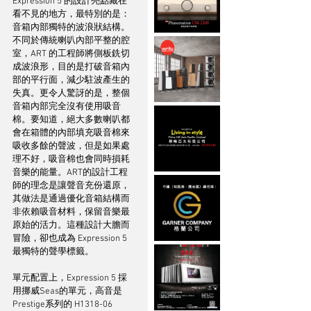
Expression 5 的設計亮點藏在
看不見的地方，最特別的是：
音箱內部獨特的波浪狀結構。
不同於傳統喇叭內部平整的腔
室，ART 的工程師將側板銑切
成波浪形，目的是打破音箱內
部的平行面，減少駐波產生的
失真。更令人驚訝的是，整個
音箱內部完全沒有使用吸音
棉。要知道，絕大多數喇叭都
會在箱體的內部填充吸音棉來
吸收多餘的聲波，但是如果處
理不好，吸音棉也會同時損耗
音樂的能量。ART的設計工程
師的理念是讓聲音充份還原，
其做法是通過優化音箱結構而
非依賴吸音材料，保留音樂最
原始的活力。這種設計大膽而
冒險，卻也成為 Expression 5 
最獨特的聲學標籤。
單元配置上，Expression 5 採
用挪威Seas的單元，高音是
Prestige系列的 H1318-06 