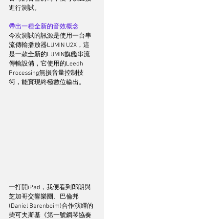
進行測試。
帶出一種全新的音效概念
今次測試的訊源是使用一台串
流傳輸播放器LUMIN U2X，這
是一款全新的LUMIN旗艦串流
傳輸設備，它使用的Leedh 
Processing無損音量控制技
術，能實現終極數位輸出。
一打開iPad，我便看到郎朗與
芝加哥交響樂團、巴倫邦
(Daniel Barenboim)合作演繹的
柴可夫斯基《第一號鋼琴協奏