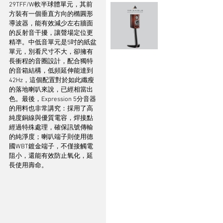
29TFF/W軟半球體單元，其前
方裝有一個垂直方向的橢圓形
導波器，能有效減少左右牆面
的反射音干擾，讓聲場定位更
精凖。中低音單元是5吋的紙盆
單元，別看尺寸不大，卻擁有
長衝程的音圈設計，配合獨特
的音箱結構，低頻延伸能達到
42Hz，這個配置對於如此纖瘦
的落地喇叭來說，已經相當出
色。最後，Expression 5分音器
的用料也非常講究：採用了高
純度銅線與優質電容，焊接點
經過特殊處理，確保訊號傳輸
的純淨度；喇叭端子則使用德
國WBT鍍金端子，不僅接觸電
阻小，還能有效防止氧化，延
長使用壽命。