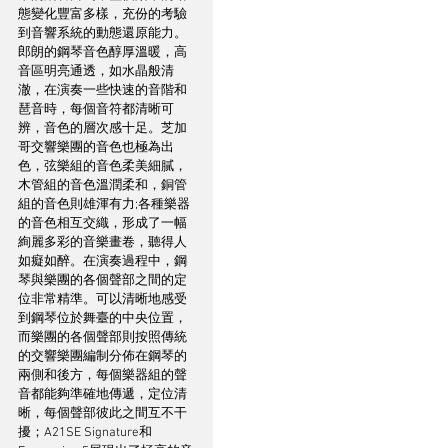
態變化豐富多樣，充份的考驗
到音響系統的動態還原能力。
郎朗的鋼琴音色醇厚溫暖，高
音區明亮通透，如水晶般清
澈，在演奏一些快速的音階和
琶音時，每個音符都清晰可
辨，音色的層次感十足。芝加
哥交響樂團的音色也極為出
色，弦樂組的音色柔美細膩，
木管組的音色溫潤柔和，銅管
組的音色則雄渾有力;各種樂器
的音色相互交織，形成了一幅
絢麗多彩的音樂畫卷，聽得人
如癡如醉。在演奏過程中，鋼
琴與樂團的各個聲部之間的定
位非常精準。可以清晰地感受
到鋼琴位於舞臺的中央位置，
而樂團的各個聲部則按照傳統
的交響樂團編制分佈在鋼琴的
兩側和後方，每個樂器組的聲
音都能夠準確地傳遞，定位清
晰，每個聲部彼此之間互不干
擾；A21SE Signature和