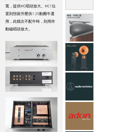
寬，提供MC唱頭放大。MC1位
置則預留升壓供1:25動圈牛選
用，此檔次不配牛時，則用作
動磁唱頭放大。