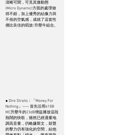
清晰可聞，可見其微動態
(Micro Dynamic)方面的處理做
得不錯，加上優秀的結像力與
不俗的空氣感，成就了這套性
價比良佳的唱放/升壓牛組合。
● Dire Straits：「Money For 
Nothing」—— 首先沿用618B 
MC升壓牛的23dB增益播放這段
熱鬧的快歌，雖然已經適量地
調高音量，仍略嫌斯文，鼓聲
的擊力仍有強化的空間，結他