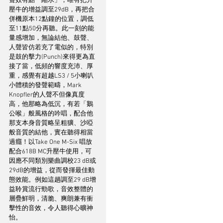
聲效有點「縮水」，唯有把升
壓牛的增益調至29dB，再把合
併機原本12點鐘的位置，調低
至11點50分再聽。此一刻的能
量感增加，無論結他、鼓聲、
人聲皆仿若充了電似的，特別
是鼓的擊力(Punch)來得更為直
接了當，低頻的響度充沛、厚
重，感覺有超越LS3 / 5小喇叭
小體積的發聲範疇，Mark 
Knopfler的人聲不但像真度
高，他那略為低沉，有若「鵝
公喉」般風格的吟唱，配合他
那支本身音質略呈粗獷、沙啞
般音質的結他，實在聽得相當
過癮！以Take One M-Six 唱放
配合618B MC升壓牛使用，可
因應不同類別樂曲調校23 dB或
29dB的增益，從而發揮最佳動
態效能。例如這趟調至29 dB增
益聆賞流行勁歌，音效整體的
層疊鮮明，清脆、爽朗兼有衝
擊性的音效，令人聽得心曠神
怡。