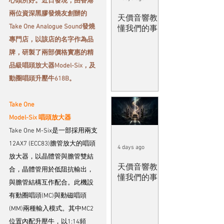
心頭所好。近日發現，由香港
兩位資深黑膠發燒友創辦的
天價音響教
Take One Analogue Sound發燒
懂我們的事
專門店，以該店的名字作為品
牌，研製了兩部價格實惠的精
品級唱頭放大器Model-Six，及
動圈唱頭升壓牛618B。
Take One 
Model-Six 唱頭放大器
Take One M-Six是一部採用兩支
12AX7 (ECC83)膽管放大的唱頭
4 days ago
放大器，以晶體管與膽管雙結
天價音響教
合，晶體管用於低阻抗輸出，
懂我們的事
與膽管結構互作配合。此機設
有動圈唱頭(MC)與動磁唱頭
(MM)兩種輸入模式。其中MC2
位置內配升壓牛，以1:14頻