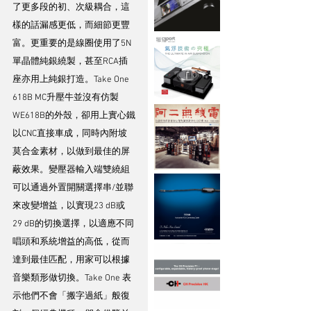
了更多段的初、次級耦合，這
樣的話漏感更低，而細節更豐
富。更重要的是線圈使用了5N
單晶體純銀繞製，甚至RCA插
座亦用上純銀打造。Take One 
618B MC升壓牛並沒有仿製
WE618B的外殼，卻用上實心鐵
以CNC直接車成，同時內附坡
莫合金素材，以做到最佳的屏
蔽效果。變壓器輸入端雙繞組
可以通過外置開關選擇串/並聯
來改變增益，以實現23 dB或
29 dB的切換選擇，以適應不同
唱頭和系統增益的高低，從而
達到最佳匹配，用家可以根據
音樂類形做切換。Take One 表
示他們不會「搬字過紙」般復