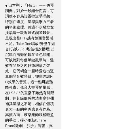
● 山本剛：「Misty」—— 鋼琴
獨奏，對於一般組合而言，可
謂並不容易設置得近乎理想，
特別在速度、量感與擊力三者
的平衡處理。聽過不少發燒友
播唱這一款近咪式鋼琴錄音，
呈現出是Hi Fi感有餘而音樂感
不足。Take One唱放/升壓牛組
合(仍以23 dB增益檔次播唱)以
沉厚而清徹的鋼琴音色展開，
可以聽到每個琴鍵敲擊時，聲
效在琴身之內輕微廻蕩之聲
效，它們耦合一起時營造出逼
真鋼琴音效特質，卻非強調Hi 
Fi效果的音質，這一點可謂難
能可貴。低音大提琴的量感，
在LS3 / 5的重播下雖然有所限
制，但其線條感的清晰度卻彌
補其量感之不足，相信在體積
更大一點的喇叭應更有作為。
高頻方面，鼓樂樂師以極輕盈
的手法，掃小軍鼓(Snare 
Drum)微弱「沙沙」聲響，亦