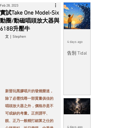
Feb 28, 2023
實試Take One Model-Six
動圈/動磁唱頭放大器與
618B升壓牛
文｜Stephen
4 days ago
告別 Tidal
新晉玩黑膠唱片的發燒樂迷，
除了必需找尋一部質量俱佳的
唱頭放大器之外，價格亦是不
可或缺的考量。正所謂平、
靚、正乃一般精打細算之仕的
4 days ago