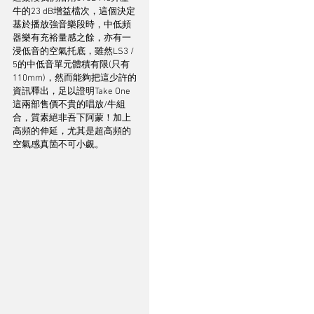
牛的23 dB增益檔次，這個決定
基於播放強音樂段時，中低頻
器樂有充裕量感之餘，亦有一
浸低音的空氣托底，雖然LS3 / 
5的中低音單元體積有限(只有
110mm)，然而能夠把這少許的
資訊釋出，足以證明Take One
這兩部售價不貴的唱放/牛組
合，質素絕非吾下阿蒙！加上
高頻的伸延，尤其是超高頻的
空氣感真箇不可小覷。