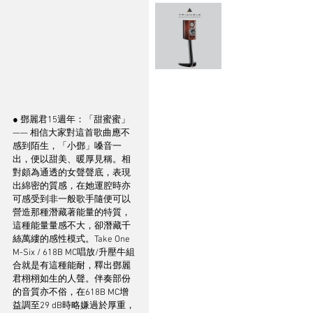
● 鄧麗君15週年：「甜蜜蜜」
—— 相信大家對這首歌曲應不
感到陌生，「小鄧」嗓音一
出，便以甜美、暖厚見稱。相
對頗為通透的女聲聲底，表現
出綿密的質感，在她運腔時亦
可感受到非一般歌手隨便可以
營造那種潛藏著能量的特質，
這種能量量感不大，卻潛藏千
絲萬縷的感性模式。Take One 
M-Six / 618B MC唱放/升壓牛組
合就是有這種能耐，釋出鄧麗
君栩栩如生的人聲。伴奏部份
的音質亦不俗，在618B MC增
益調至29 dB時略嫌過於厚重，