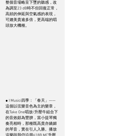
整個音場略呈下墜的聽感，改
為調至23 dB時不但回復正常，
高頻的伸延與空氣感的表現，
可媲美貴逾多倍，更高端的唱
頭放大機種。
● I Musici四季：「春天」—— 
這個以弦樂音色為主的樂章，
在Take One唱放/升壓牛組合下
的音效頗為豐腴，當小提琴獨
奏亮相時，那種既高貴亦嬌媚
的琴音，實在引人入勝。播放
這樂段我仍沿用618B MC升壓