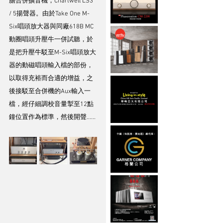
膽合併擴音機，Chartwell LS3 
/ 5揚聲器。由於Take One M-
Six唱頭放大器與同廠618B MC
動圈唱頭升壓牛一併試聽，於
是把升壓牛駁至M-Six唱頭放大
器的動磁唱頭輸入檔的部份，
以取得充裕而合適的增益，之
後接駁至合併機的Aux輸入一
檔，經仔細調校音量掣至12點
鐘位置作為標準，然後開聲......