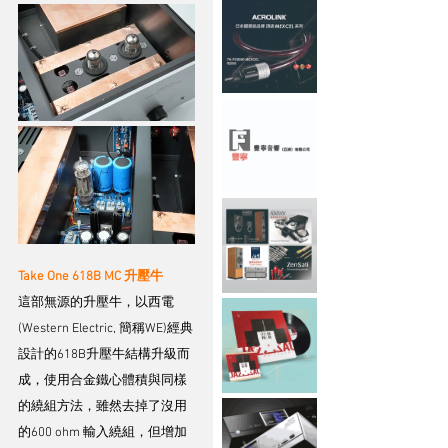
Take One 618B MC 升壓牛
這部無源的升壓牛，以西電
(Western Electric, 簡稱WE)經典
設計的618B升壓牛結構升級而
成，使用合金鐵心體積與同樣
的繞組方法，雖然去掉了沒用
的600 ohm 輸入繞組，但增加