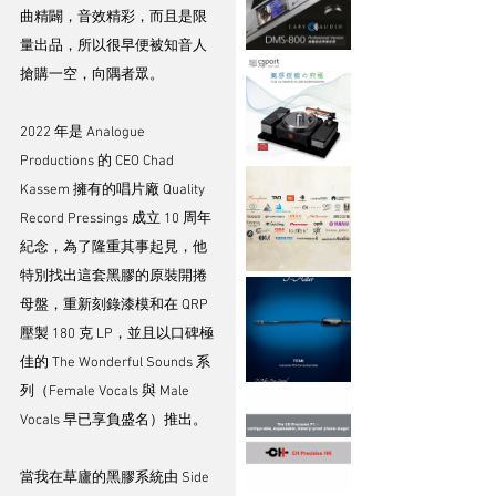
曲精闢，音效精彩，而且是限
量出品，所以很早便被知音人
搶購一空，向隅者眾。
2022 年是 Analogue 
Productions 的 CEO Chad 
Kassem 擁有的唱片廠 Quality 
Record Pressings 成立 10 周年
紀念，為了隆重其事起見，他
特別找出這套黑膠的原裝開捲
母盤，重新刻錄漆模和在 QRP 
壓製 180 克 LP，並且以口碑極
佳的 The Wonderful Sounds 系
列（Female Vocals 與 Male 
Vocals 早已享負盛名）推出。
當我在草廬的黑膠系統由 Side 