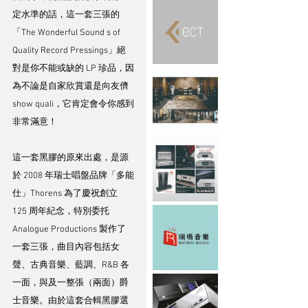
定水準的話，這一套三張的
「The Wonderful Sound s of 
Quality Record Pressings」絕
對是你不能或缺的 LP 珍品，因
為不論是自家欣賞還是向友儕 
show quali，它肯定會令你感到
非常滿意！
這一套黑膠的原來出處，是源
於 2008 年瑞士唱盤品牌「多能
仕」Thorens 為了慶祝創立 
125 周年紀念，特別委托 
Analogue Productions 製作了
一套三張，曲目內容包括女
聲、古典音樂、藍調、R&B 各
一面，與及一整張（兩面）爵
士音樂。由於這套合輯黑膠選