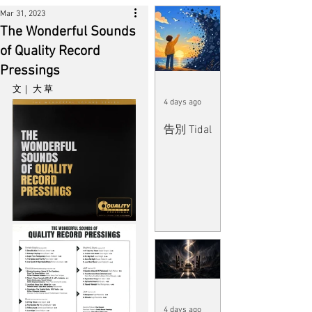
Mar 31, 2023
The Wonderful Sounds
of Quality Record
Pressings
文｜ 大 草
4 days ago
告別 Tidal
4 days ago