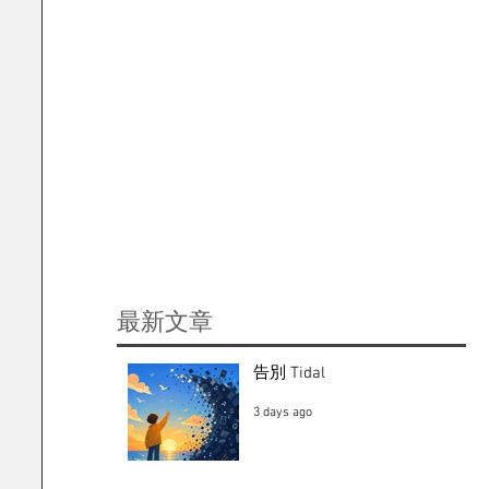
​最新文章
告別 Tidal
3 days ago