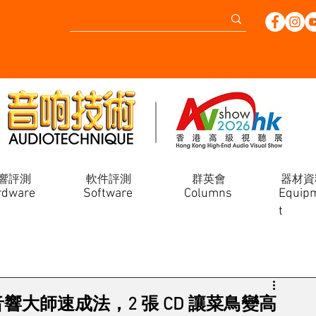
響評測
軟件評測
群英會
器材資
rdware
Software
Columns
Equip
t
st Disc音響大師速成法，2 張 CD 讓菜鳥變高