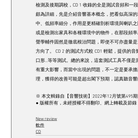
檢測及後期調校，CD 1 收錄的全是測試音頻和
頗為詳細，先是介紹音響基本概念，把看似高深的
中、低頻率細分，作用是更精確剖析環境與喇叭之
或是檢測出家具和各種環境中的物件，在那段頻率
聲學輔件固然是徹底根治問題，即使不可亦盡量是
方向了。 CD 2 的測試方式較 CD1 輕鬆，提
口形...等等測試。總的來說，這套測試工具不僅
有重大影響，而當中出現的問題，不一定是要承擔
理，獲得的改善可能是超出閣下預期，認真聽音響
※ 本文輯錄自【音響技術】2022年12月號第495期
● 版權所有，未經授權不得翻印、網上轉載及節錄 
New review
軟件
CD