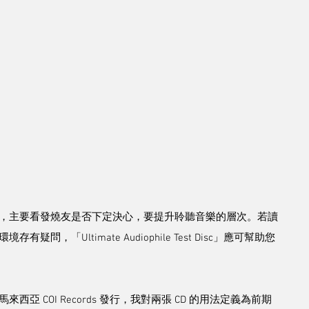
了，主要看發燒友是否下定決心，要提升聆聽音樂的層次。若讀
「Ultimate Audiophile Test Disc」應可幫助您
西亞 COI Records 發行，我對兩張 CD 的用法定義為前期