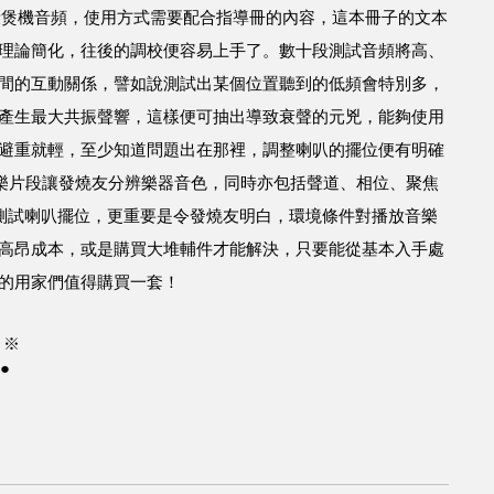
一段煲機音頻，使用方式需要配合指導冊的內容，這本冊子的文本
理論簡化，往後的調校便容易上手了。數十段測試音頻將高、
間的互動關係，譬如說測試出某個位置聽到的低頻會特別多，
產生最大共振聲響，這樣便可抽出導致衰聲的元兇，能夠使用
避重就輕，至少知道問題出在那裡，調整喇叭的擺位便有明確
供的音樂片段讓發燒友分辨樂器音色，同時亦包括聲道、相位、聚焦
是測試喇叭擺位，更重要是令發燒友明白，環境條件對播放音樂
高昂成本，或是購買大堆輔件才能解決，只要能從基本入手處
的用家們值得購買一套！
 ※
●