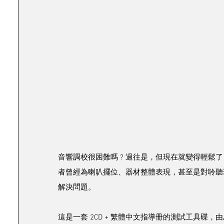
音響調校很困難嗎 ? 過往是，但現在就變得輕鬆
者曾經為喇叭擺位、器材整體表現，甚至是對聆聽環境存有疑問，
解決問題。
這是一套 2CD + 繁體中文指導冊的測試工具碟，由馬來