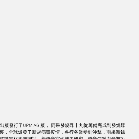
 年出版發行了UPM AG 版， 雨果發燒碟十九從籌備完成到發燒碟
裏，全球爆發了新冠病毒疫情，各行各業受到沖擊，雨果新錄