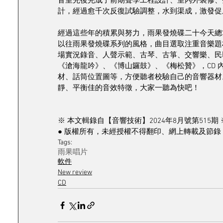
音室先後完成了前期聲學工程設計、室內外裝修、
計，經過愈千次反復試驗調整，水到渠成，激發促成
經過這些年的積累與努力，雨果發燒碟二十今天總
以往雨果發燒碟系列的風格，曲目選取注重音樂題材
場實況錄音、人聲示範、古琴、古箏、交響樂、民
《滄海龍吟》、《博山鑼鼓》、《梅松贊》，CD
材、話筒位置圖等，方便聽者校驗自己的音響器材。
靜、平衡佳的音效特徵，大家一聽為快吧！
※ 本文輯錄自【音響技術】2024年8月號第515期 
● 版權所有，未經授權不得翻印、網上轉載及節錄 
Tags:
雨果唱片
軟件
New review
CD