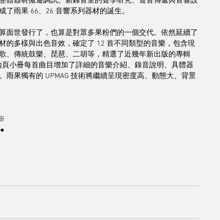
整體器材搬遷調試。新錄音室的聲學研究、聲音傳遞與音響設
了雨果 66、26 音響系列器材的誕生。
算面世發行了，也算是對眾多果粉們的一個交代。依然延續了
的多樣與出色音效，確定了 12 首不同類型的音樂，包含現
歌、傳統鼓樂、琵琶、二胡等，精選了近幾年新出版的專輯
 內頁小冊每首曲目增加了詳細的音樂介紹、錄音說明、具體器
雨果獨有的 UPMAG 技術將繼續呈現密度高、動態大、背景
※
●