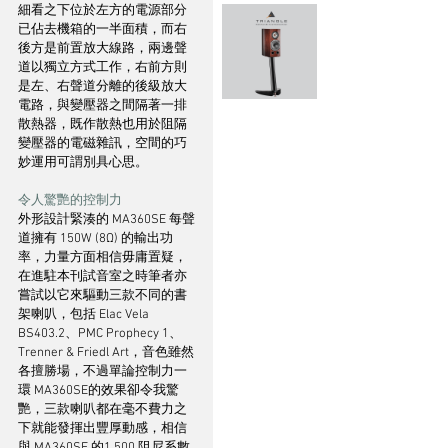
細看之下位於左方的電源部分
已佔去機箱的一半面積，而右
後方是前置放大線路，兩邊聲
道以獨立方式工作，右前方則
是左、右聲道分離的後級放大
電路，與變壓器之間隔著一排
散熱器，既作散熱也用於阻隔
變壓器的電磁雜訊，空間的巧
妙運用可謂別具心思。
令人驚艷的控制力
外形設計緊湊的 MA360SE 每聲
道擁有 150W (8Ω) 的輸出功
率，力量方面相信毋庸置疑，
在進駐本刊試音室之時筆者亦
嘗試以它來驅動三款不同的書
架喇叭，包括 Elac Vela 
BS403.2、PMC Prophecy 1、
Trenner & Friedl Art，音色雖然
各擅勝場，不過單論控制力一
環 MA360SE的效果卻令我驚
艷，三款喇叭都在毫不費力之
下就能發揮出豐厚動感，相信
與 MA360SE 的1,500 阻尼系數