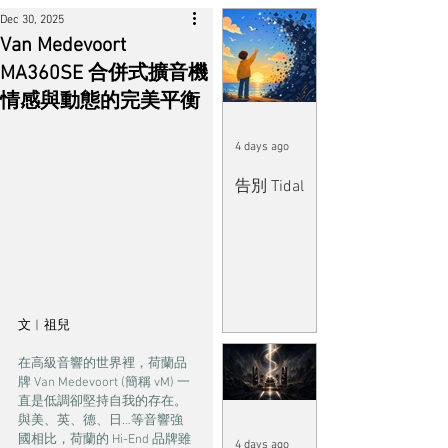
Dec 30, 2025
Van Medevoort
MA360SE 合併式擴音機
情感與動態的完美平衡
4 days ago
告別 Tidal
文︱祖兒
在高級音響的世界裡，荷蘭品
牌 Van Medevoort (簡稱 vM) 一
直是低調卻堅持自我的存在。
與美、英、德、日…等音響強
國相比，荷蘭的 Hi-End 品牌雖
4 days ago