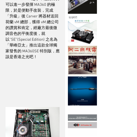
可以進一步發揮 MA360 的極
限，於是便動手改裝，完成
「升級」後 Carver 將器材送回
荷蘭 vM 總部，獲得 vM 總公司
的讚賞和肯定，經廠方最後微
調音色的平衡度後，就
以“SE”(Special Edition) 之名為
「華峰亞太」推出這款全球獨
家發售的 MA360SE 特別版，應
該是香港之光吧！