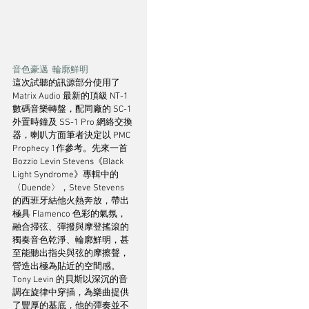
音色豪邁  輪廓鮮明
這次試聽的訊源部分使用了 
Matrix Audio 最新的頂級 NT-1 
數碼音樂轉盤，配同廠的 SC-1 
外置時鐘及 SS-1 Pro 網絡交換
器，喇叭方面筆者決定以 PMC 
Prophecy 1作參考。先來一首 
Bozzio Levin Stevens《Black 
Light Syndrome》專輯中的
〈Duende〉，Steve Stevens 
的西班牙結他火熱奔放，帶出
極具 Flamenco 色彩的氣氛，
融合掃弦、彈撥與摩登搖滾的
獨奏音色乾淨、輪廓鮮明，甚
至能聽出指尖與弦的摩擦聲，
營造出極為貼近的空間感。
Tony Levin 的貝斯以深沉的音
調在旋律中穿插，為樂曲提供
了豐厚的基底，他的彈奏並不