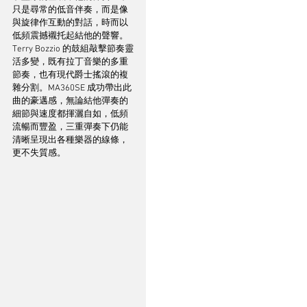
只是尋常的低音伴奏，而是像
與旋律作互動的對話，時而以
低頻震撼襯托起結他的聲響。
Terry Bozzio 的鼓組敲擊節奏靈
活多變，既有拉丁音樂的多重
節奏，也有現代爵士搖滾的複
雜分割。MA360SE 成功帶出此
曲的豪邁感，無論結他彈奏的
細節與速度都揮灑自如，低頻
流暢而豐盈，三重彈奏下仍能
清晰呈現出各種樂器的線條，
更不失質感。