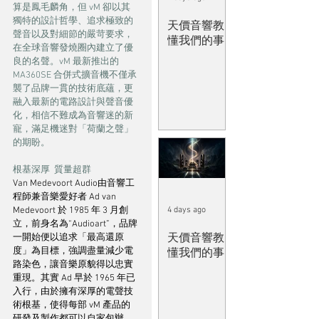
算是鳳毛麟角，但 vM 卻以其
獨特的設計哲學、追求極致的
天價音響教
聲音以及對細節的嚴苛要求，
懂我們的事
在全球音響發燒圈內建立了優
良的名聲。vM 最新推出的 
MA360SE 合併式擴音機不僅承
襲了品牌一貫的技術底蘊，更
融入最新的電路設計與聲音優
化，相信不難成為音響迷的新
寵，滿足機迷對「荷蘭之聲」
的期盼。
根基深厚  質量超群
Van Medevoort Audio由音響工
程師兼音樂愛好者 Ad van 
Medevoort 於 1985 年 3 月創
4 days ago
立，前身名為“Audioart”，品牌
天價音響教
一開始便以追求「最高還原
度」為目標，強調盡量減少電
懂我們的事
路染色，讓音樂原貌得以忠實
重現。其實 Ad 早於 1965 年已
入行，由於擁有深厚的電聲技
術根基，使得每部 vM 產品的
研發及製作都可以自家包辦。