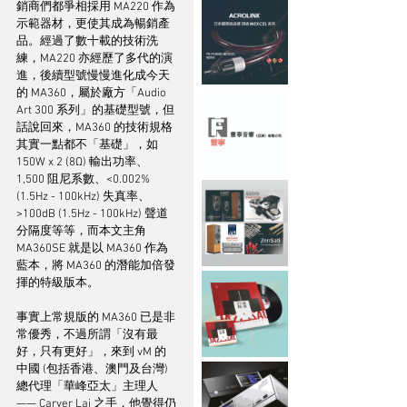
銷商們都爭相採用 MA220 作為
示範器材，更使其成為暢銷產
品。經過了數十載的技術洗
練，MA220 亦經歷了多代的演
進，後續型號慢慢進化成今天
的 MA360，屬於廠方「Audio 
Art 300 系列」的基礎型號，但
話說回來，MA360 的技術規格
其實一點都不「基礎」，如 
150W x 2 (8Ω) 輸出功率、
1,500 阻尼系數、<0.002% 
(1.5Hz - 100kHz) 失真率、
>100dB (1.5Hz - 100kHz) 聲道
分隔度等等，而本文主角 
MA360SE 就是以 MA360 作為
藍本，將 MA360 的潛能加倍發
揮的特級版本。
事實上常規版的 MA360 已是非
常優秀，不過所謂「沒有最
好，只有更好」，來到 vM 的
中國 (包括香港、澳門及台灣) 
總代理「華峰亞太」主理人
—— Carver Lai 之手，他覺得仍