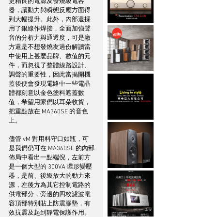
更精良的電源及發燒級電容
器，讓動力與瞬態反應方面得
到大幅提升。此外，內部還採
用了銀線作焊接，全面加強聲
音的分析力與通透度，可是廠
方還是不想發燒友過份解讀當
中使用上甚麼品牌、數值的元
件，而忽視了整體線路設計、
調聲的重要性，因此當揭開機
蓋後便會發現電路中一些電晶
體都刻意以金色塗料遮蓋數
值，希望用家們以耳朵收貨，
把重點放在 MA360SE 的音色
上。
儘管 vM 對用料守口如瓶，可
是我們仍可在 MA360SE 的內部
佈局中看出一點端倪，左前方
是一個大型的 300VA 環形變壓
器，是前、後級放大的動力來
源，左後方為其它控制電路的
供電部分，旁邊的四枚濾波電
容頂部特別貼上防震膠墊，有
效抗震及起到靜電保護作用。