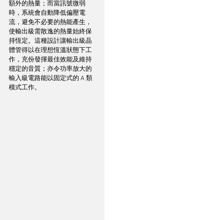
額外的熱量；而當訊號微弱
時，系統會自動降低偏壓電
流，避免不必要的熱能產生，
使輸出級需散逸的熱量始終保
持恆定。這種設計讓輸出級晶
體管得以在理想恆溫狀態下工
作，充份發揮最佳效能及維持
穩定的音質；亦令功率放大的
輸入級電路能以固定式的 A 類
模式工作。