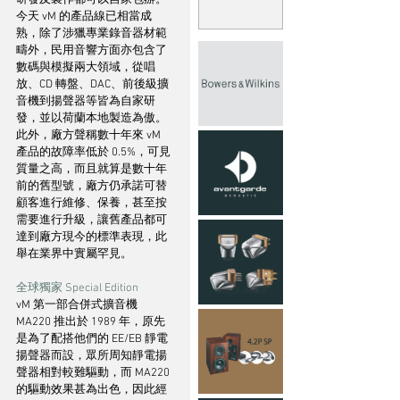
今天 vM 的產品線已相當成
熟，除了涉獵專業錄音器材範
疇外，民用音響方面亦包含了
數碼與模擬兩大領域，從唱
放、CD 轉盤、DAC、前後級擴
音機到揚聲器等皆為自家研
發，並以荷蘭本地製造為傲。
此外，廠方聲稱數十年來 vM 
產品的故障率低於 0.5%，可見
質量之高，而且就算是數十年
前的舊型號，廠方仍承諾可替
顧客進行維修、保養，甚至按
需要進行升級，讓舊產品都可
達到廠方現今的標準表現，此
舉在業界中實屬罕見。
全球獨家 Special Edition
vM 第一部合併式擴音機 
MA220 推出於 1989 年，原先
是為了配搭他們的 EE/EB 靜電
揚聲器而設，眾所周知靜電揚
聲器相對較難驅動，而 MA220 
的驅動效果甚為出色，因此經