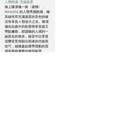
人聲飽滿  充滿溫度
換上陳潔儀一曲〈遺憾〉，
MA360SE 的人聲秀麗飽滿，極
具線性而充滿溫度的音色的確
沒有辜負 A 類放大之名。陳潔
儀在此曲中的歌聲簡單直接又
帶點撇脫，卻讓聽的人感到一
絲莫名的無奈。錄音中以零度
混響背景突顯出唱者的功架與
技巧，細微處如聲帶震動的質
感與唇齒摩擦的微弱氣聲，
MA360SE 都能敏銳的捕捉，使
得人聲猶如近在咫尺。結他彈
奏部分同樣具顆粒感，細緻的
弦線振動與緊致的泛音都能精
準描繪，平實但卻充份反映出
現場的真實氛圍。