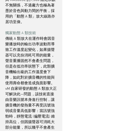
不無關係，不過廠方也極為著
墨於音色與動力間的平衡，採
用的「動態 A 類」放大線路亦
居功至偉。
獨家動態 A 類技術
傳統 A 類放大在運作時會因音
樂播放時的輸出功率波動而導
致工作溫度起變化，如果揚聲
器可以充份消耗可用的能量，
聲音重播固然不會產生問題，
但是在低功率狀態下，此類擴
音機輸出級的工作溫度會下
降，如此對於擴音機的性能與
使用壽命都會造成負面影響。
vM 自家研發的動態 A 類放大正
可解決此—問題，該技術直接
由音樂訊號本身進行控制，讓
擴音機的發熱量不再受訊號強
弱或音量高低影響：當訊號強
勁時，靜態電流 (偏壓電流) 維
持高位，但因揚聲器可消耗大
部分能量，所以幾乎不會產生