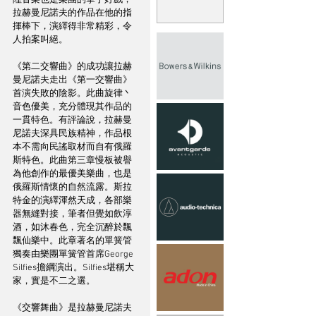
拉赫曼尼諾夫的作品在他的指
揮棒下，演繹得非常精彩，令
人拍案叫絕。
《第二交響曲》的成功讓拉赫
曼尼諾夫走出《第一交響曲》
首演失敗的陰影。此曲旋律丶
音色優美，充分體現其作品的
一貫特色。有評論說，拉赫曼
尼諾夫深具民族精神，作品根
本不需向民謠取材而自有俄羅
斯特色。此曲第三章慢板被譽
為他創作的最優美樂曲，也是
俄羅斯情懷的自然流露。斯拉
特金的演繹渾然天成，各部樂
器無縫對接，筆者但覺如飲淳
酒，如沐春色，完全沉醉於飄
飄仙樂中。此章著名的單簧管
獨奏由樂團單簧管首席George 
Silfies擔綱演出。Silfies堪稱大
家，實是不二之選。
《交響舞曲》是拉赫曼尼諾夫