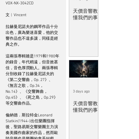
VOX-NX-3042CD
天價音響教
文︱Vincent
懂我們的事
拉赫曼尼諾夫的鋼琴作品十分
出色，廣為樂迷喜愛，他的交
響作品也不遑多讓，同樣是經
典之作。
這兩張專輯雖是1979和1980年
的錄音，年代稍遠，但音效甚
佳，音色厚潤動人。兩張專輯
分別收錄了拉赫曼尼諾夫的
《第二交響曲，Op. 27》、
《無言之歌，Op.34，
No.14》、《交響舞曲，
3 days ago
Op.45》、《死之島，Op.29》
天價音響教
等交響曲作品。
懂我們的事
倫納德．斯拉特金Leonard 
Slatkin(1944-)出任樂團指揮
後，聖路易斯交響樂團主力演
奏美國作曲家的作品，然而歐
陸音樂也是樂團的拿手好戲，