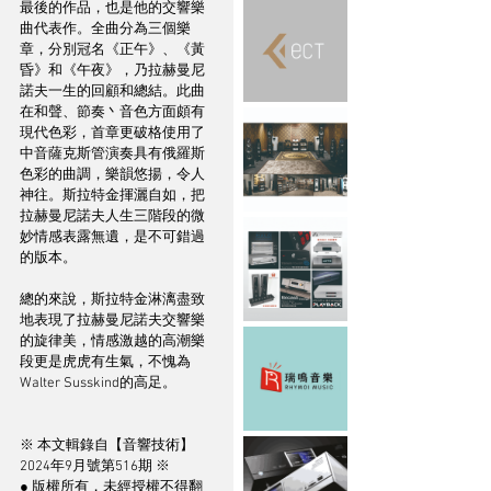
最後的作品，也是他的交響樂
曲代表作。全曲分為三個樂
章，分別冠名《正午》、《黃
昏》和《午夜》，乃拉赫曼尼
諾夫一生的回顧和總結。此曲
在和聲、節奏丶音色方面頗有
現代色彩，首章更破格使用了
中音薩克斯管演奏具有俄羅斯
色彩的曲調，樂韻悠揚，令人
神往。斯拉特金揮灑自如，把
拉赫曼尼諾夫人生三階段的微
妙情感表露無遺，是不可錯過
的版本。
總的來說，斯拉特金淋漓盡致
地表現了拉赫曼尼諾夫交響樂
的旋律美，情感激越的高潮樂
段更是虎虎有生氣，不愧為
Walter Susskind的高足。
※ 本文輯錄自【音響技術】
2024年9月號第516期 ※
● 版權所有，未經授權不得翻