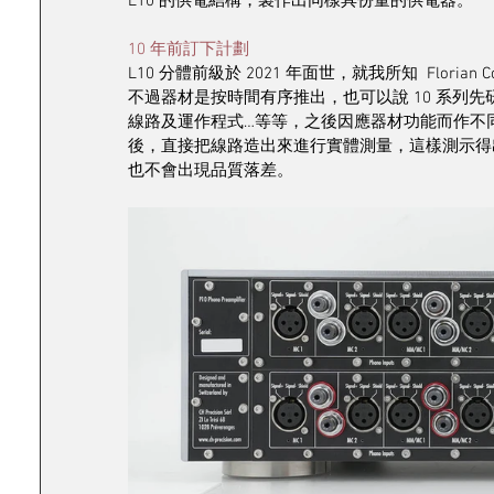
L10 的供電結構，製作出同樣具份量的供電器。
10 年前訂下計劃
L10 分體前級於 2021 年面世，就我所知  Flori
不過器材是按時間有序推出，也可以說 10 系列
線路及運作程式…等等，之後因應器材功能而作不同
後，直接把線路造出來進行實體測量，這樣測示得出
也不會出現品質落差。