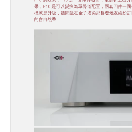
P10 的效果，P10 是一套兩件器材，電源和主
果，P10 是可以變換為單聲道配置，兩套四件一同使用
機就是升級，聽聞坐在金子塔尖那群發燒友紛紛訂購
的會自然香 ! 