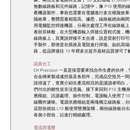
腳。兩份主要電路共安裝了 20 支紅噹噹 27,00
無數線路板和元件線路，記憶中，像 P10 使用
產機器製作，事前也需要在電腦進行多次模擬效果，
隔效果，整體質素相當高。據悉，線路板經由兩間工
用電腦監控焊接機器，分兩次處理工序在線路板上，
卷狀菲林般，在大型機器輸入焊接位置程式後，機械
線路板上，其實說焊接不太合適，說是雷射打印可
手製作，那便是在插座及電阻進行焊接。如此高端
路，從品牌過往 10 年裡多次提升器材品質便可
認真分工
CH Precision 一直是按需要來找合作生產的伙伴
合金磚來製成遙控器及各部件，完成品交抵另一間由 C
說得遠了，查實介紹生產流程目的是讓讀者明白，
們付出的耐性並非沒意義。接下來回到 P10 主機身
應模組、訊源處理、操作控制，電源輸入使用了10 支電
線圈作濾噪。電源供應模組是兩塊獨立線路板，分隔
這部份就似 L10 般使用雙層架構，兩份線路板
各個小部份，以進行精細處理。
電流與電壓