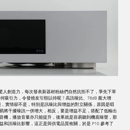
方是擁有驚人創造力，每次發表新器材粉絲們自然抗拒不了，爭先下單
何吸引力，令發燒友引頸以待呢 ? 高訊噪比、78dB 龐大增
功能，實情卻不是，特別是訊噪比與增益的對立關係，原因是唱
易將干擾噪訊一併增大，相反，要是增益不足，搭配了低輸出
音機，播放音量亦只能提升，後果就是容易聽到機底噪聲，那
和訊噪比影響，這正是與供電品質攸關，於是 P10 參考了 