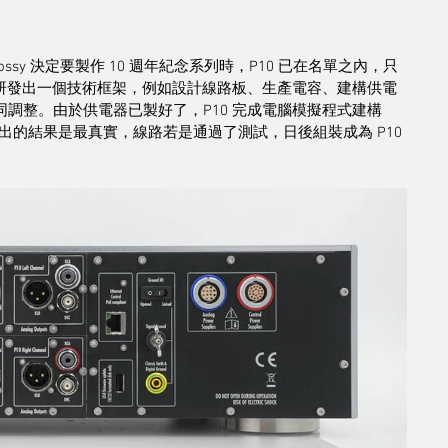
an Cossy 決定要製作 10 週年紀念系列時，P10 已在名單之內，只
先研發出一個技術框架，例如設計線路板、生產電容、建構供電
調整。由於供電器已製好了，P10 完成電腦模擬程式建構
的結果是最真實，線路若是通過了測試，日後組裝成為 P10 