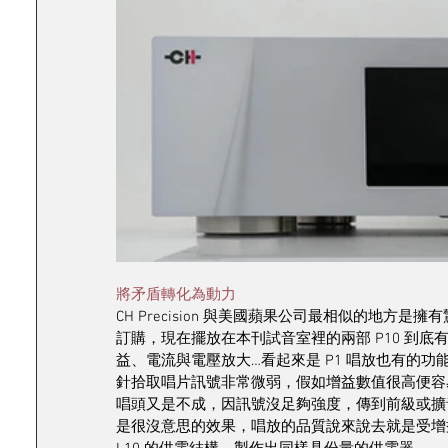
將矛盾轉化為動力
CH Precision 與美國蘋果公司最相似的地
訂購，現在擺放在本刊試音室裡的兩部 P10 到底有
益、電流與電壓放大…看起來是 P1 唱放也有的
針拾取唱片訊號非常微弱，假如增益數值很高便容
唱頭又是不成，因訊號沒足夠強度，傳到前級或擴
是很沒意思的效果，唱放的品質說來說去就是受增益