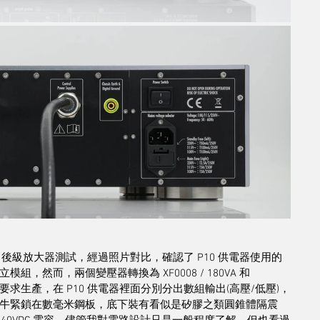
和 M10 後級放大器測試，經過照片對比，確認了 P10 供電器使用的
，然而，兩個變壓器轉換為 XF0008 / 180VA 和 
recision 要求生產，在 P10 供電器裡面分別分出數組輸出(高壓/低壓)，
環牛緊鎖在數毫米鋼板，底下裝有看似是矽膠之類圓錐體隔震