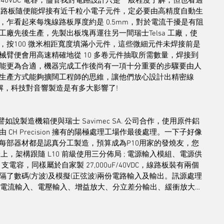
0uF/40VDC 電容，儘管我對電路設計只是一般程度了解，但也看過
的線路板隨便能焊接有近千粒小電子元件，定必要由高精度自動生
乍看起來每塊線路板厚度約是 0.5mm，對於電流干擾是有阻
廠先後生產，先製出板塊再運往另一間瑞士Telsa 工廠，使
按100 微米相距寬度填滿小元件，這些微細元件未焊接前是
臂便會用高速精確地從 10 多卷元件抽取所需數量，焊接到
能更為合適，機器完成工作後尚有一項十分重要的步驟要由人
生產方式能夠擴闊工程師的思維，讓他們放心設計出精密線
了解，科技對音響製造是有多大影響了!
，譬如說製造機箱便與瑞士 Savimec SA. 公司合作，使用原件鋁
H Precision 擁有的陽極處理工場作最後處理。一下子好像
每部器材都是認真分工製造，預算成為P10用家的發燒友，您
上，架構跟隨 L10 前級使用三分佈局 ; 電源輸入模組、電源供
容，同樣屬於自家製 27,000uF/40VDC，線路板裝有兩個
了數碼(方波)及模擬(正弦波)兩份電路輸入及輸出。訊源處理
分出電流輸入、電壓輸入、增益放大、分立差分輸出、緩衝放大…