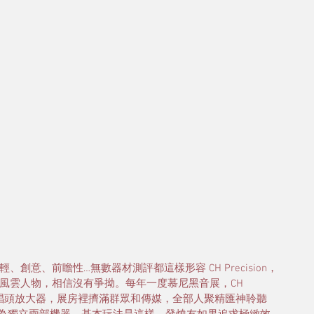
年輕、創意、前瞻性…無數器材測評都這樣形容 CH Precision，
是當今業界的風雲人物，相信沒有爭拗。每年一度慕尼黑音展，CH 
P10 唱頭放大器，展房裡擠滿群眾和傳媒，全部人聚精匯神聆聽 