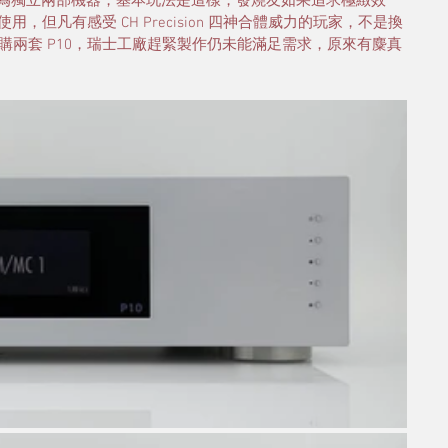
機分為獨立兩部機器，基本玩法是這樣，發燒友如果追求極緻效
，但凡有感受 CH Precision 四神合體威力的玩家，不是換
兩套 P10，瑞士工廠趕緊製作仍未能滿足需求，原來有麋真