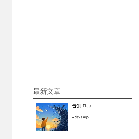
​最新文章
告別 Tidal
4 days ago