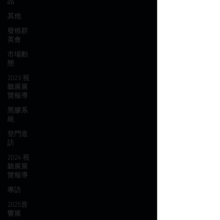
品
其他
發燒群
英會
市場動
態
2023 視
聽展展
覽報導
黑膠系
統
登門造
訪
2024 視
聽展展
覽報導
專訪
2025音
響展