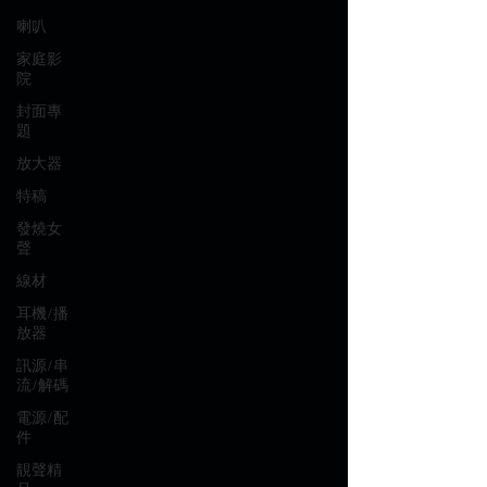
喇叭
家庭影
院
封面專
題
放大器
特稿
發燒女
聲
線材
耳機/播
放器
訊源/串
流/解碼
電源/配
件
靚聲精