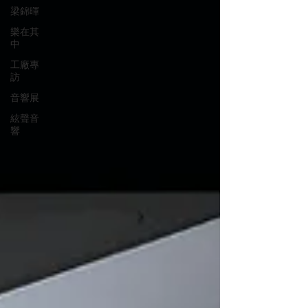
梁錦暉
樂在其
中
工廠專
訪
音響展
絃聲音
響