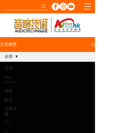
文章總覽
全部
全部
New
review
器材
軟件
古典音
樂
CD
LP