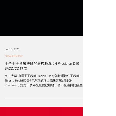
Jul 15, 2025
New review
十全十美音響拼圖的最後板塊 CH Precision D10
SACD/CD 轉盤
文︱大草 由電子工程師Florian Cossy與數碼軟件工程師
Thierry Heeb在2009年創立的瑞士高級音響品牌CH
Precision，短短十多年光景便已經從一個不見經傳的陌生廠
牌，搖身一變成為全球發燒友公認的世界級極品音響殿堂的
中堅份子，這完全是因為兩位創辦人不但擁有頂尖的電聲工
程和數碼設計技術，同時也為自家品牌定下高瞻遠矚而又非