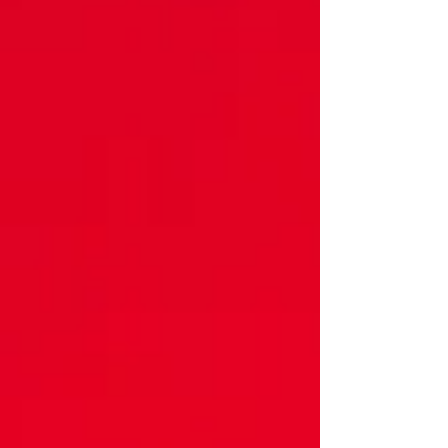
常明顯的發展路向： 首先當然是開發出最高質素的音響器
材，並且以最先進的軟件程式作為主導的控制系統，而器材
則以模組插咭方式作為整體設計和結構的基本骨幹，換言之
所有CH器材都會擁有近乎無盡的升級空間，就算數碼技術不
斷進步，也可以透過更換模組而不會變得落伍，用家也毋須
浪費資源換掉整件器材，同時，CH廠方也可以通過更換模組
的陣列和增加機箱的數目，把兩聲道器材升級成為單聲道版
本。當CH憑著創業作D1 SACD/CD播放機，與及相繼推出的C1
數碼/模擬控制器和A1兩聲道後級放大器的超卓音效，再加上
使用上的靈活性，在全球的音響圈引起極大的迴響，並且積
聚大批忠實的用家。當CH的經營狀況上了軌道之後，廠方便
按照既定的發展藍圖