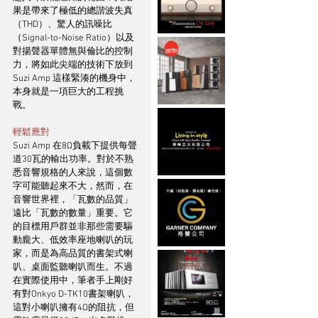
果是帶來了極低的總諧波失真
（THD）、驚人的訊噪比
（Signal-to-Noise Ratio）以及
對揚聲器單體無與倫比的控制
力，將如此尖端的技術下放到 
Suzi Amp 這樣緊湊的機身中，
本身就是一項巨大的工程挑
戰。
輕鬆應對
Suzi Amp 在8Ω負載下提供每聲
道30瓦的輸出功率。對於不熟
悉音響規格的人來說，這個數
字可能聽起來不大，然而，在
音響世界裡，「瓦數的品質」
遠比「瓦數的數量」重要。它
的目標用戶群並非那些需要驅
動龐大、低效率座地喇叭的玩
家，而是為高品質的書架式喇
叭、桌面監聽喇叭而生。不過
在實際使用中，筆者手上剛好
有對Onkyo D-TK10書架喇叭，
這對小喇叭擁有4Ω的阻抗，但