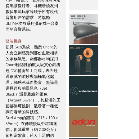
2go，組合成一套系統能夠滿足
從黑膠愛好者、耳機發燒友到
數位串流玩家等幾乎所有現代
音響用戶的需求，將旗艦
ULTIMA功放系列濃縮成一台桌
面的音響系統。
緊湊機身
初見 Suzi系統，熟悉 Chord的
人會立刻感受到那份血脈相承
的家族氣息。兩部器材均採用 
Chord標誌性的航太級實心鋁塊
經 CNC精密加工而成，表面經
過細膩的噴砂與陽極氧化處
理，觸感冰涼而堅實，無論是
選擇經典的墨黑色（Jet 
Black）還是雅緻的銀色
（Argent Silver），其精湛的工
藝都無可挑剔，散發著一種低
調而奢華的科技感。
Suzi Amp的體積（215 x 100 x 
69mm）在傳統後級中堪稱迷
你，但其重量（約 2.38公斤）
卻相當紮實，給人十足的信