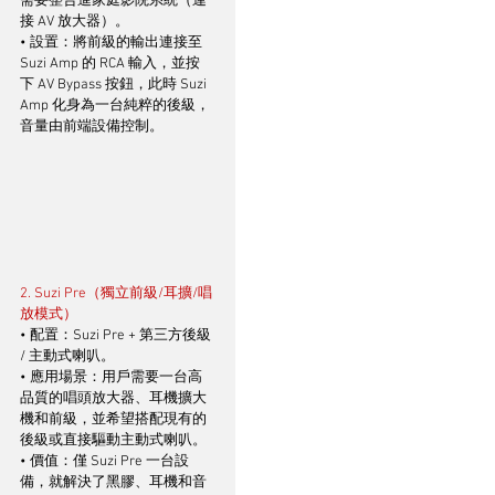
需要整合進家庭影院系統（連
接 AV 放大器）。
• 設置：將前級的輸出連接至 
Suzi Amp 的 RCA 輸入，並按
下 AV Bypass 按鈕，此時 Suzi 
Amp 化身為一台純粹的後級，
音量由前端設備控制。
2. Suzi Pre（獨立前級/耳擴/唱
放模式）
• 配置：Suzi Pre + 第三方後級 
/ 主動式喇叭。
• 應用場景：用戶需要一台高
品質的唱頭放大器、耳機擴大
機和前級，並希望搭配現有的
後級或直接驅動主動式喇叭。
• 價值：僅 Suzi Pre 一台設
備，就解決了黑膠、耳機和音