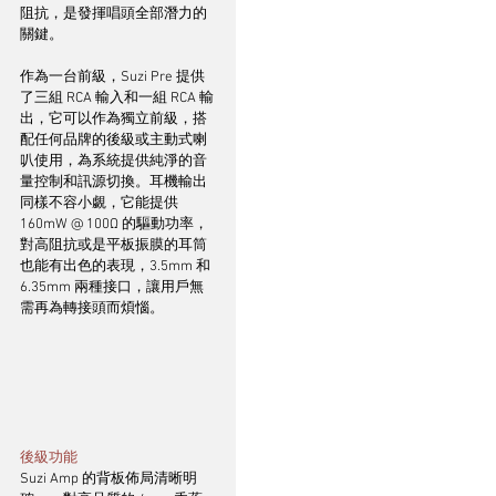
阻抗，是發揮唱頭全部潛力的
關鍵。
作為一台前級，Suzi Pre 提供
了三組 RCA 輸入和一組 RCA 輸
出，它可以作為獨立前級，搭
配任何品牌的後級或主動式喇
叭使用，為系統提供純淨的音
量控制和訊源切換。耳機輸出
同樣不容小覷，它能提供 
160mW @ 100Ω 的驅動功率，
對高阻抗或是平板振膜的耳筒
也能有出色的表現，3.5mm 和 
6.35mm 兩種接口，讓用戶無
需再為轉接頭而煩惱。
後級功能
Suzi Amp 的背板佈局清晰明