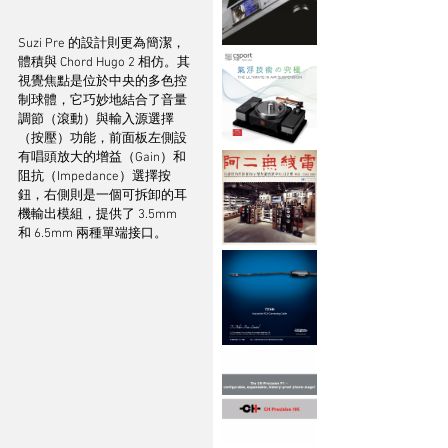
Suzi Pre 的設計則更為簡潔，
體積與 Chord Hugo 2 相仿。其
視覺焦點是位於中央的多色控
制球體，它巧妙地結合了音量
調節（滾動）與輸入源選擇
（按壓）功能，前面板左側設
有唱頭放大的增益（Gain）和
阻抗（Impedance）選擇按
鈕，右側則是一個可拆卸的耳
機輸出模組，提供了 3.5mm 
和 6.5mm 兩種單端接口。