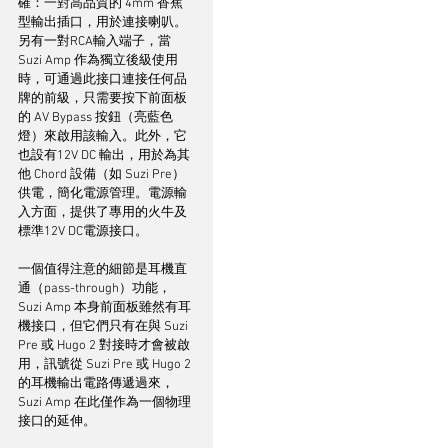
確：一對高品質的 4mm 香蕉
型輸出插口，用於連接喇叭。
另有一對RCA輸入端子，當 
Suzi Amp 作為獨立後級使用
時，可通過此接口連接任何品
牌的前級，只需要按下前面板
的 AV Bypass 按鈕（亮藍色
燈）來啟用該輸入。此外，它
也設有12V DC 輸出，用於為其
他 Chord 設備（如 Suzi Pre）
供電，簡化電源管理。電源輸
入方面，提供了專用的火牛及
標準12V DC電源接口。
一個值得注意的細節是耳機直
通（pass-through）功能，
Suzi Amp 本身前面板雖然有耳
機接口，但它們只有在與 Suzi 
Pre 或 Hugo 2 對接時才會被啟
用，訊號從 Suzi Pre 或 Hugo 2 
的耳機輸出電路傳遞過來，
Suzi Amp 在此僅作為一個物理
接口的延伸。