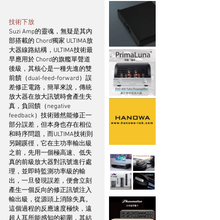
技術下放
Suzi Amp的靈魂，無疑是其內
部搭載的 Chord獨家 ULTIMA放
大器線路結構，ULTIMA技術最
早應用於 Chord的旗艦單聲道
後級，其核心是一種先進的雙
前饋（dual-feed-forward）誤
差修正電路，簡單來說，傳統
放大器在放大訊號時會產生失
真，負回饋（negative 
feedback）技術雖然能修正一
部分誤差，但本身也存在相位
和時序問題，而ULTIMA技術則
另闢蹊徑，它在主功率輸出級
之前，先用一個極高速、低失
真的前級放大器對訊號進行處
理，並即時監測功率級的輸
出，一旦發現誤差，便會立刻
產生一個反向的修正訊號注入
輸出級，從源頭上消除失真。
這個過程的反應速度極快，遠
超人耳所能感知的範圍，其結