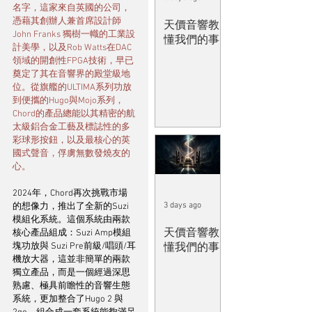
名字，這家來自英國的公司，
憑藉其創辦人兼首席設計師 
天價音響教
John Franks 獨樹一幟的工業設
懂我們的事
計美學，以及Rob Watts在DAC
領域的開創性FPGA技術，早已
奠定了其在音響界的殿堂級地
位。從旗艦的ULTIMA系列功放
到便攜的Hugo與Mojo系列，
Chord的產品總能以其精密的航
太級鋁合金工藝及標誌性的多
彩球形按鈕，以及最核心的英
國式聲音，俘虜無數發燒友的
心。
2024年，Chord再次挑戰市場
3 days ago
的想像力，推出了全新的Suzi
模組化系統。這個系統由兩款
天價音響教
核心產品組成：Suzi Amp模組
塊功放與 Suzi Pre前級/唱頭/耳
懂我們的事
機放大器，這並非簡單的兩款
獨立產品，而是一個經過深思
熟慮、極具前瞻性的音響生態
系統，更加整合了Hugo 2 與 