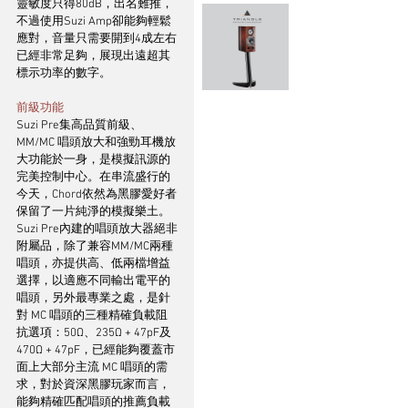
靈敏度只得80dB，出名難推，
不過使用Suzi Amp卻能夠輕鬆
應對，音量只需要開到4成左右
已經非常足夠，展現出遠超其
標示功率的數字。
前級功能
Suzi Pre集高品質前級、
MM/MC 唱頭放大和強勁耳機放
大功能於一身，是模擬訊源的
完美控制中心。在串流盛行的
今天，Chord依然為黑膠愛好者
保留了一片純淨的模擬樂土。
Suzi Pre內建的唱頭放大器絕非
附屬品，除了兼容MM/MC兩種
唱頭，亦提供高、低兩檔增益
選擇，以適應不同輸出電平的
唱頭，另外最專業之處，是針
對 MC 唱頭的三種精確負載阻
抗選項：50Ω、235Ω + 47pF及
470Ω + 47pF，已經能夠覆蓋市
面上大部分主流 MC 唱頭的需
求，對於資深黑膠玩家而言，
能夠精確匹配唱頭的推薦負載