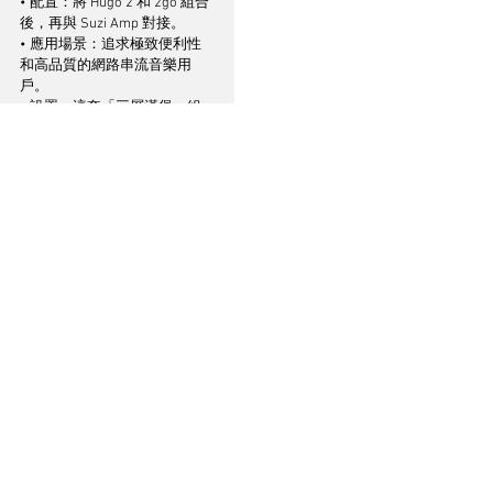
• 配置：將 Hugo 2 和 2go 組合
後，再與 Suzi Amp 對接。
• 應用場景：追求極致便利性
和高品質的網路串流音樂用
戶。
• 設置：這套「三層漢堡」組
合，將 Suzi 系統的功能推向了
頂峰，2go 提供了 Wi-Fi 和有線
網路連接，支持 Roon Ready、
DLNA/UPnP，並可通過雙 
MicroSD 卡槽提供高達 4TB 的
本地音樂儲存，系統變成了一
台功能完備、Hi-End 級別的串
流合併機，用戶只需一部手機
或平板，即可暢享海量的線上
音樂資源和本地音樂庫。
這五種配置清晰地展示了 Suzi 
系統的設計精髓，用戶可以根
據現有設備和預算，從任何一
個組件開始，未來再逐步升
級、擴展，整個過程無縫銜
接，每一分投資都物有所值。
試聽心得