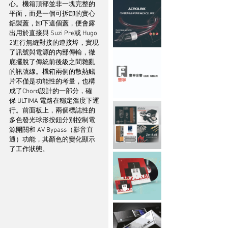
心。機箱頂部並非一塊完整的
平面，而是一個可拆卸的實心
鋁製蓋，卸下這個蓋，便會露
出用於直接與 Suzi Pre或 Hugo 
2進行無縫對接的連接埠，實現
了訊號與電源的內部傳輸，徹
底擺脫了傳統前後級之間雜亂
的訊號線。機箱兩側的散熱鰭
片不僅是功能性的考量，也構
成了Chord設計的一部分，確
保 ULTIMA 電路在穩定溫度下運
行。前面板上，兩個標誌性的
多色發光球形按鈕分別控制電
源開關和 AV Bypass（影音直
通）功能，其顏色的變化顯示
了工作狀態。