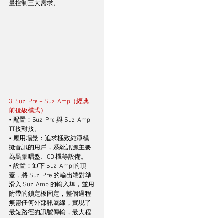
量控制三大需求。
3. Suzi Pre + Suzi Amp（經典
前後級模式）
• 配置：Suzi Pre 與 Suzi Amp 
直接對接。
• 應用場景：追求極致純淨模
擬音訊的用戶，系統訊源主要
為黑膠唱盤、CD 機等設備。
• 設置：卸下 Suzi Amp 的頂
蓋，將 Suzi Pre 的輸出端對準
滑入 Suzi Amp 的輸入埠，並用
附帶的鎖定板固定，整個過程
無需任何外部訊號線，實現了
最短路徑的訊號傳輸，最大程