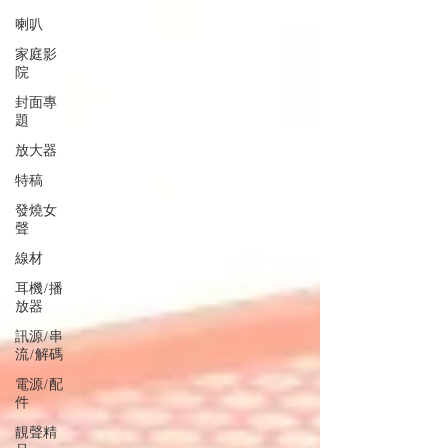
喇叭
家庭影
院
封面專
題
放大器
特稿
發燒女
聲
線材
耳機/播
放器
訊源/串
流/解碼
電源/配
件
靚聲精