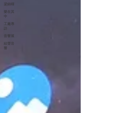
梁錦暉
樂在其
中
工廠專
訪
音響展
絃聲音
響