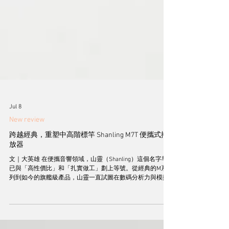
Jul 8
New review
跨越經典，重塑中高階標竿 Shanling M7T 便攜式播
放器
文｜大英雄 在便攜音響領域，山靈（Shanling）這個名字早
已與「高性價比」和「扎實做工」劃上等號。從經典的M系
列到如今的旗艦級產品，山靈一直試圖在數碼分析力與模擬
溫暖感之間尋找平衡。2022年推出的M7曾憑藉均衡全面的表
現，被不少媒體譽為「不是旗艦，勝似旗艦」。時隔三年，