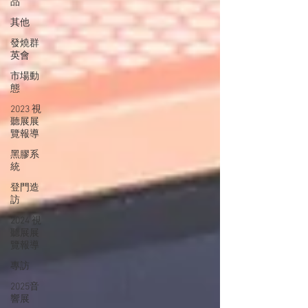
品
其他
發燒群
英會
市場動
態
2023 視
聽展展
覽報導
黑膠系
統
登門造
訪
2024 視
聽展展
覽報導
專訪
2025音
響展