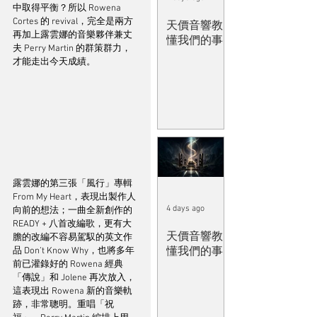
中取得平衡？所以 Rowena 
Cortes 的 revival，完全是兩方
天價音響教
再加上露雲娜的音樂夥伴兼丈
懂我們的事
夫 Perry Martin 的群策群力，
才能走出今天成績。
露雲娜的第三張「風行」專輯 
From My Heart，表現出製作人
4 days ago
向前的想法；一曲全新創作的 
READY + 八首改編歌，更有大
天價音響教
膽的改編不容易駕馭的英文作
懂我們的事
品 Don’t Know Why，也將多年
前已灌錄好的 Rowena 經典
「傳說」和 Jolene 再次放入，
這表現出 Rowena 新的音樂軌
跡，非常聰明。重唱「祝