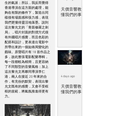
生的氣派；所以，我反而覺得
香港導演在這方面的處理，能
天價音響教
夠在有限的條件下，製造出同
懂我們的事
樣很有場面感和張力感，表現
我們更懂得靈活地落墨。說到
這次黎允文的「青面修羅之刺
局」，唱片封面的對摺方式很
有外國唱片感覺，而且色彩的
配搭和設計，更表達出電影中
所帶出來的一個如佈局變化的
戲味。原聲唱片有 18 首作品之
多，故此整張電影配樂專輯，
每一段都較為精簡，且更容納
了不同類型的音樂風格；加上
這次黎允文再夥同導演李仁
4 days ago
港，兩人在接近 20 年來的合
作，有充份的默契，表現出黎
天價音響教
允文既有的感覺，又會不受框
框的規範，將氣氛推進得更有
懂我們的事
力。