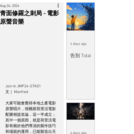
Aug 26, 2024
青面修羅之刺局 - 電影
原聲音樂
4 days ago
告別 Tidal
Join In JMP24-STK01
文｜ Manfred
大家可能會覺得本地土產電影
原聲唱片，很難跟荷里活電影
配樂相提並論，這一半成立；
其中一個原因，就是荷里活電
影有賴於他們導演的製作技巧
和場面的運用，已能製造出天
4 days ago