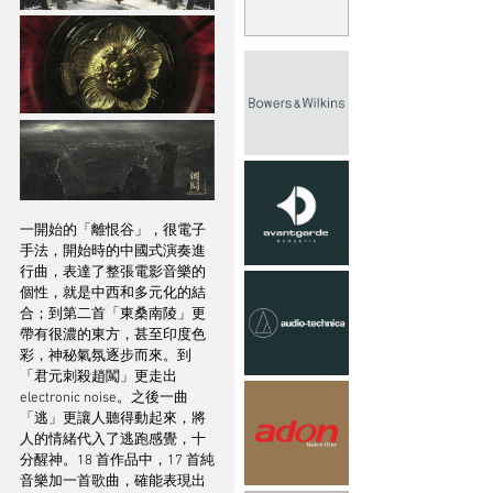
一開始的「離恨谷」，很電子
手法，開始時的中國式演奏進
行曲，表達了整張電影音樂的
個性，就是中西和多元化的結
合；到第二首「東桑南陵」更
帶有很濃的東方，甚至印度色
彩，神秘氣氛逐步而來。到
「君元刺殺趙闖」更走出 
electronic noise。之後一曲
「逃」更讓人聽得動起來，將
人的情緒代入了逃跑感覺，十
分醒神。18 首作品中，17 首純
音樂加一首歌曲，確能表現出