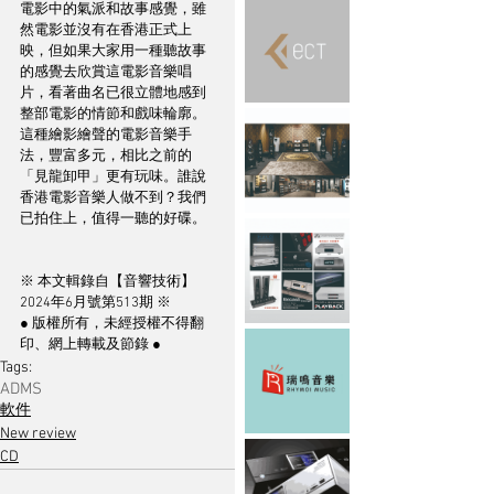
電影中的氣派和故事感覺，雖
然電影並沒有在香港正式上
映，但如果大家用一種聽故事
的感覺去欣賞這電影音樂唱
片，看著曲名已很立體地感到
整部電影的情節和戲味輪廓。
這種繪影繪聲的電影音樂手
法，豐富多元，相比之前的
「見龍卸甲」更有玩味。誰說
香港電影音樂人做不到？我們
已拍住上，值得一聽的好碟。
※ 本文輯錄自【音響技術】
2024年6月號第513期 ※
● 版權所有，未經授權不得翻
印、網上轉載及節錄 ●
Tags:
ADMS
軟件
New review
CD