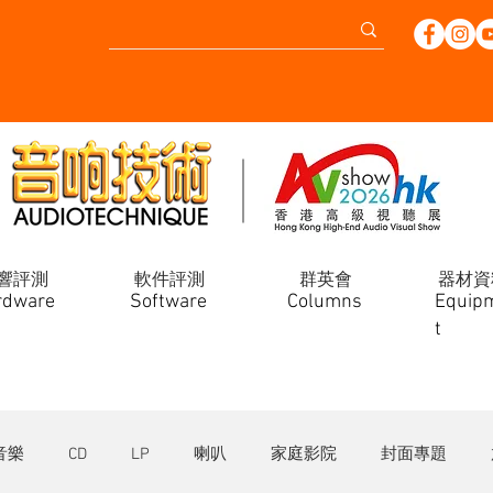
響評測
軟件評測
群英會
器材資
rdware
Software
Columns
Equip
t
音樂
CD
LP
喇叭
家庭影院
封面專題