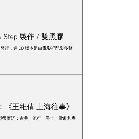
Step 製作 / 雙黑膠
式紙盒發行，這 CD 版本是由電影裡配樂多聲
輯：《王維倩 上海往事》