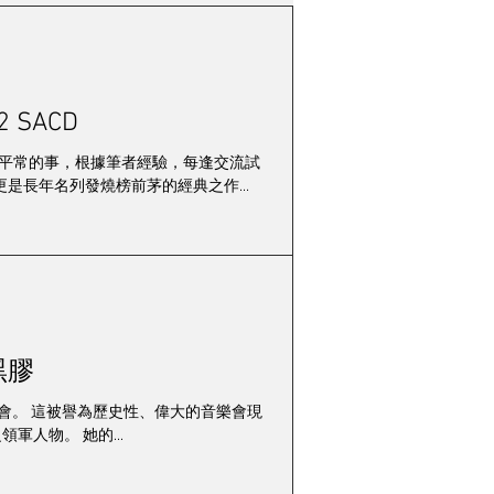
會
市場動態
 20 年紀念版」 LECD2 SACD
錦暉
樂在其中
心得絕對是稀鬆平常的事，根據筆者經驗，每逢交流試
長年名列發燒榜前茅的經典之作...
黑膠
領軍人物。 她的...