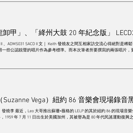
/串流/解碼
電源/配件
靚聲精品
其他
發燒群英
「三國-見龍卸甲」、「絳州大鼓
造訪
2024 視聽展展覽報導
專訪
2025音響展
梁
SACD II 、ADMS031 SACD II 文｜ Keith 發燒友之間互相家訪交流
用一些公認靚聲的唱片作為參考標準。而本次筆者所要撰寫的兩張唱片，更是
Suzanne Vega）紐約 86 音樂會現場錄音
的現場音樂會。 這被譽為歷史性、偉大的音樂會現
1959 年 7 月 11 日出生於美國加州，其被譽為是 80 年代民謠運動復興之