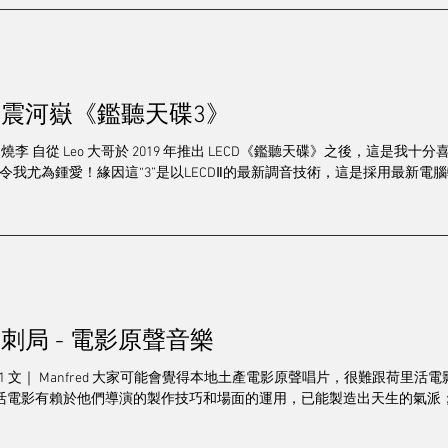
震河嶽《鑑聽天碟3》
 文｜ 發燒李 自從 Leo 大哥於 2019 年推出 LECD《鑑聽天碟》之後，這
“3”令我尤為鍾愛！緣因這“3”是以LECDⅡ的最新調音技術，這是採用最新電
刺局 - 電影原聲音樂
P24-STK01 文｜ Manfred 大家可能會覺得本地土產電影原聲唱片，很難
活電影有賴於他們導演的製作技巧和場面的運用，已能製造出天生的氣派