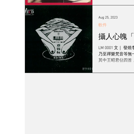
Aug 25, 2023
軟件
攝人心魄「
LM 0001 文
乃至禪樂梵音等無
其中王昭君佔四首，