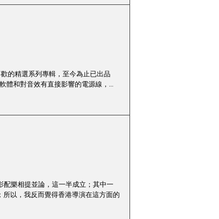
是我十分喜歡的精選系列專輯，至今為止已出品
腦軟體和對音效有直接影響的電源線，...
跟荷里活電影配樂相提並論，這一半成立；其中一
；所以，我反而覺得香港導演在這方面的