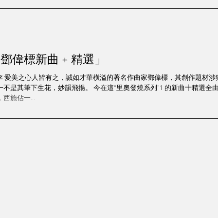
鄧偉標新曲 + 精選」
｜ 發燒李 愛美之心人皆有之，誠如才華橫溢的著名作曲家鄧偉標，其創作題
一不是其筆下生花，妙韻飛揚。 今在這“里奧發燒系列”1 的新曲十精選
西施佔一...