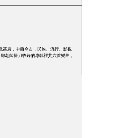
材涉獵甚廣，中西今古，民族、流行、影視
全由鄧老師操刀收錄的專輯裡共六首樂曲，