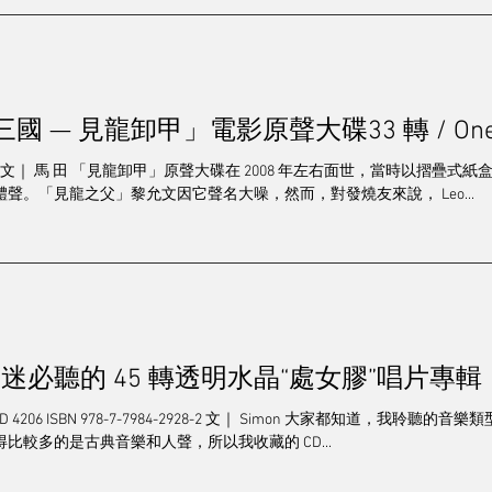
三國 — 見龍卸甲」電影原聲大碟33 轉 / One 
2-LP10 文｜ 馬 田 「見龍卸甲」原聲大碟在 2008 年左右面世，當時以摺疊
聲。「見龍之父」黎允文因它聲名大噪，然而，對發燒友來說， Leo...
迷必聽的 45 轉透明水晶“處女膠”唱片專
比較多的是古典音樂和人聲，所以我收藏的 CD...