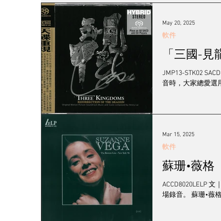
發燒女聲
線材
耳機/播放器
訊源
May 20, 2025
軟件
2023 視聽展展覽報導
黑膠系統
登門
JMP13-STK02 
音時，大家總愛選
工廠專訪
音響展
Mar 15, 2025
軟件
蘇珊•薇格（
ACCD8020LELP 文｜ 發燒李 最近，Leo 大哥推出蘇珊•薇格的 LELP 的其於紐約 86 
場錄音。 蘇珊•薇格，