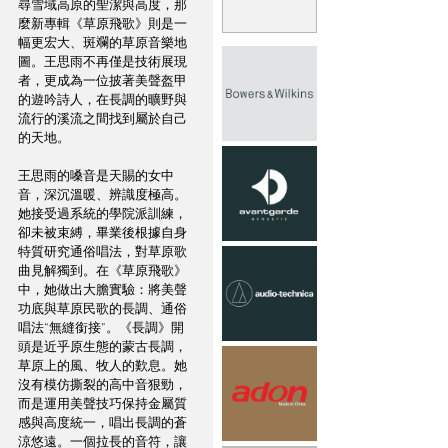
尋雪域高原的聖潔與高度，那
麼新專輯《草原飛歌》則是一
幅更宏大、斑斕的草原音樂地
圖。王思雨不再僅是技術展現
者，更成為一位披著美聲盔甲
的遊吟詩人，在長調的曠野與
流行的溪流之間找到屬於自己
的天地。 
王思雨的嗓音是天賜的女中
音，深沉溫暖、辨識度極高。
她接受過系統的學院派訓練，
卻未被束縛，畢業後根據自身
特質研究通俗唱法，對草原歌
曲見解獨到。在《草原飛歌》
中，她做出大膽實驗：將美聲
功底與草原民歌的長調、通俗
唱法“無縫銜接”。《長調》開
頭是近乎原生態的蒙古長調，
草原上的風、牧人的歎息。她
沒有模仿撕裂的高中音狠勁，
而是運用美聲技巧保持金屬質
感與高度統一，唱出長調的蒼
涼悠遠。一個拉長的音符，讓