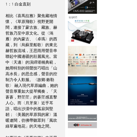
1：1 白金直刻
相比《喜馬拉雅》聚焦藏地情
懷，《草原飛歌》視野更開
闊，連接了蒙古族、藏族、赫
哲族乃至中原文化。從〈鴻
雁〉的內蒙古、〈卓瑪〉的西
藏，到〈烏蘇里船歌〉的東北
赫哲族流域，王思雨用聲音串
聯起中國邊疆的壯麗風光。當
中〈天邊〉的演繹堪稱典範，
她用特別的弱聲技巧唱出「山
高水長」的思念感，聲音的控
制力令人歎服。〈故鄉∙敕勒
歌〉 融入現代草原編曲，她的
聲音厚重如大提琴獨奏，「天
蒼蒼，野茫茫」的蒼茫感直擊
人心。而〈月牙泉〉近乎耳
語，唱出沙漠中的孤寂與堅
韌；〈美麗的草原我的家〉溫
暖遼闊，彷彿帶聽眾到「風吹
綠草遍地花」的天地之間。 