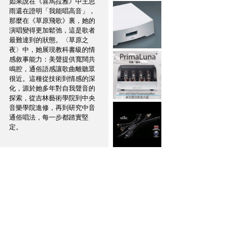
如果說在《喜馬拉雅》中王思
雨還在證明「我能唱高音」，
那麼在《草原飛歌》裏，她的
演唱變得更加鬆弛，這是歌者
最難達到的狀態。〈草原之
夜〉中，她展現教科書級的情
感敘事能力：美聲提供寬闊共
鳴腔，通俗語感讓歌曲離聽眾
很近。這種從技術到情感的深
化，源於她多年對自我聲音的
探索，從吉林藝術學院到中央
音樂學院進修，再到研究中音
通俗唱法，每一步都踏實堅
定。