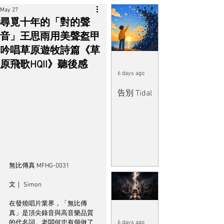
May 27
尋覓十年的「對的聲
音」王思雨用美聲盔甲
吟唱草原遊牧詩篇《草
原飛歌HQII》聽後感
6 days ago
告別 Tidal
無比傳真 MFHG-0031 
文｜ Simon
在發燒唱片業界，「無比傳
真」是頂尖錄音與高音樂品質
6 days ago
的代名詞。老闆何忠有個做了