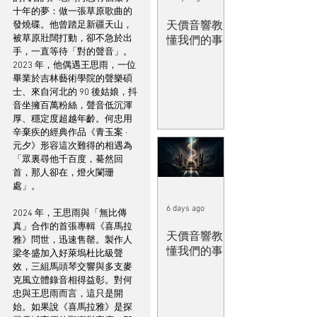
十年的夢：做一張草原歌曲的
天價音響教
發燒碟。他曾踏足新疆天山，
被草原壯闊打動，卻不急於出
懂我們的事
手，一直等待「對的聲音」。
2023 年，他偶遇王思雨，一位
畢業於吉林藝術學院的聲樂碩
士、來自河北的 90 後姑娘，抖
音坐擁百萬粉絲，聲音低沉渾
厚、穩定度超越年齡。何忠用
辛棄疾的經典作品《青玉案 ∙ 
元夕》形容這次難得的相遇為
「眾裏尋他千百度，驀然回
首，那人卻在，燈火闌珊
處」。
6 days ago
2024 年，王思雨與「無比傳
真」合作的首張專輯《喜馬拉
天價音響教
雅》問世，迅速售罄。製作人
懂我們的事
梁冬盛加入好萊塢杜比級聲
效，三組馬頭琴交響與多支麥
克風立體錄音相得益彰。對何
忠與王思雨而言，這只是開
始。如果說《喜馬拉雅》是探