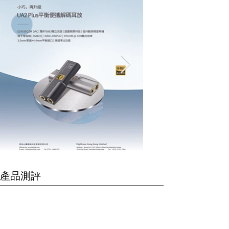
依照一個非常吸引的價
這種分體設計不僅有效隔絕電磁干擾，確保
追求CP值的玩家...... 
數碼訊號的純淨度，亦讓用家能按喜好靈活
靈一貫的設計風格，整
升級系統，每一環都可依據自己的喜好與能
與科技感，前面板搭載一塊S
力追求極致。此外，SACD/CD本身採用成熟
1080P的高解像度顯
的錄音母帶與嚴格的壓片標準，無論在細節
支持觸控操作，讓用家
還是動態的保留上，往往勝過經過壓縮處理
放器功能。而且SM1.
的檔案。配合高級純轉盤與解碼器，
般兩聲道系統使用外，
SACD/CD重播所展現的音場空氣感、背景寧
中，SM1.3亦設有實
靜度和層次細膩，依然是許多數碼串流方案
鈕，方便匹配主動式揚
難以望其項背。面對日益簡化的聆聽習慣，
外，它亦可充當耳機放
純SACD/CD轉盤提醒我們：在音樂面前，對
組6.35mm的耳機輸
聲音質素的執着，依然值得被尊重。 但話雖
耳機的用家來說相當方
如此，筆者認為音響器材絕對是科技產物之
面擁有豐富的I/O端子，
一，故此，ONIX雖然堅持生產SACD/CD轉盤
出的模擬，亦設有光纖、
Zenith XST20，但在規格上亦不落後於人，它
有一個3.4吋的高清彩色顯示屏， 除了SACD和
產品測評
CD外，亦支援MQACD，放諸現役的純轉盤
上，此規