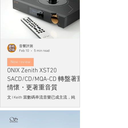
​音響評測
Feb 10
5 min read
New review
器材
ONIX Zenith XST20
山靈 Shanling
SACD/CD/MQA-CD 轉盤著重
放器以親民售
情懷・更著重音質
文｜ Keith Shanling
在近期動作多多，在剛
文 I Keith 當數碼串流音樂已成主流，純
出了MCD1.3 MQA-CD 播
SACD/CD轉盤在現今Hi-Fi世界看似成為小眾
SCD1.3 SACD 播
選擇，然而，它的價值卻未曾被時代淘汰。
流播放逐漸成為發燒友
純CD轉盤代表着一種對音樂重播本質的堅持
滿足串流音樂愛好者對
—— 它只專注於最單純、最精確地讀取光碟
求，推出SM1.3串流
訊號，將音樂訊號無損地送往外置解碼器。