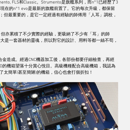
nto, FLS和Classic。Strumento是旗艦系列，而n°1已經歷了3
，到現在的n°1 evo是最新的旗艦前置了。它的每次升級，都保留
；但最重要的，是它一定經過有經驗的師傅用「人耳」調校，
歷史悠久，但亦累積了不少實際的經驗，更吸納了不少有「耳」的師
為前置放大是一套器材的靈魂，所以對它的設計、用料等都一絲不苟，
合金造成。經過CNC機器加工後，各部份都要仔細檢查，再經
VO的機箱望落十分賞心悅目。高級機種配合高級機箱，我認為
了太簡單(甚至簡陋)的機箱，信心也會打個折扣！