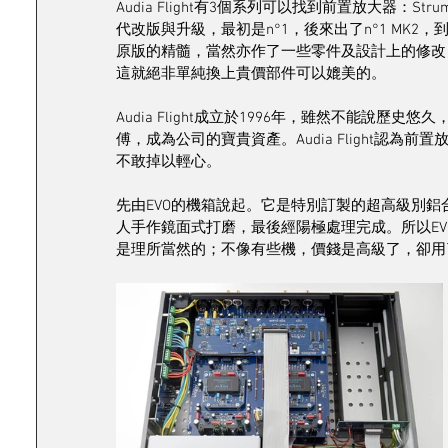
Audia Flight有3個系列可以找到前置放大器：Strume
代改版與升級，最初是n°1，後來出了n°1 MK2
原版的精髓，當然亦作了一些零件及設計上的修改
這就絕非單純換上貴價部件可以媲美的。
Audia Flight成立於1996年，雖然不能說
傅，成為公司的寶貴資產。Audia Flight認
不敢掉以輕心。
先由EVO的機箱說起。它是特別訂製的超高級別鋁
人手作鏡面式打磨，最後經陽極處理完成。所以E
是理所當然的；不像有些機，價錢是高級了，卻用