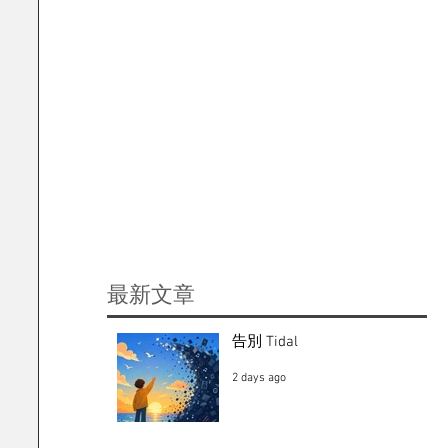
​最新文章
告別 Tidal
2 days ago