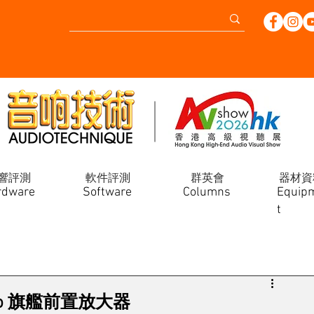
響評測
軟件評測
群英會
器材資
rdware
Software
Columns
Equip
t
°1 evo 旗艦前置放大器