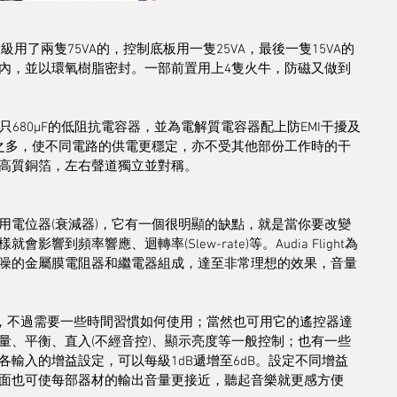
用了兩隻75VA的，控制底板用一隻25VA，最後一隻15VA的
內，並以環氧樹脂密封。一部前置用上4隻火牛，防磁又做到
680μF的低阻抗電容器，並為電解質電容器配上防EMI干擾及
之多，使不同電路的供電更穩定，亦不受其他部份工作時的干
高質銅箔，左右聲道獨立並對稱。
用電位器(衰減器)，它有一個很明顯的缺點，就是當你要改變
到頻率響應、迴轉率(Slew-rate)等。Audia Flight為
噪的金屬膜電阻器和繼電器組成，達至非常理想的效果，音量
成，不過需要一些時間習慣如何使用；當然也可用它的遙控器達
量、平衡、直入(不經音控)、顯示亮度等一般控制；也有一些
輸入的增益設定，可以每級1dB遞增至6dB。設定不同增益
面也可使每部器材的輸出音量更接近，聽起音樂就更感方便