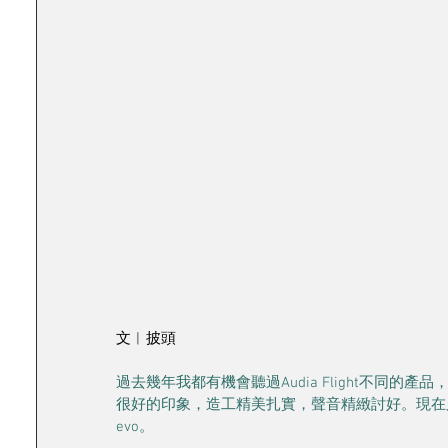
文︱披頭
過去幾年我都有機會聽過Audia Flight不同
很好的印象，造工精美扎實，聲音精緻討好。現在又有機
evo。