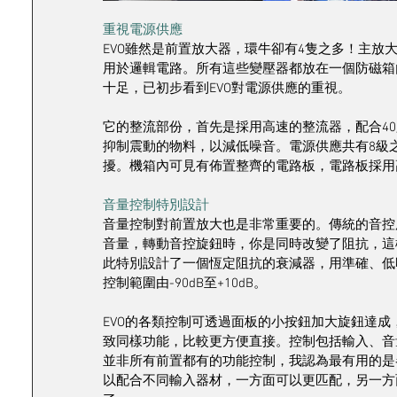
重視電源供應 
EVO雖然是前置放大器，環牛卻有4隻之多！主放大級
用於邏輯電路。所有這些變壓器都放在一個防磁箱
十足，已初步看到EVO對電源供應的重視。
它的整流部份，首先是採用高速的整流器，配合40只
抑制震動的物料，以減低噪音。電源供應共有8級
擾。機箱內可見有佈置整齊的電路板，電路板採用
音量控制特別設計
音量控制對前置放大也是非常重要的。傳統的音控
音量，轉動音控旋鈕時，你是同時改變了阻抗，這樣就會影響
此特別設計了一個恆定阻抗的衰減器，用準確、低
控制範圍由-90dB至+10dB。
EVO的各類控制可透過面板的小按鈕加大旋鈕達
致同樣功能，比較更方便直接。控制包括輸入、音
並非所有前置都有的功能控制，我認為最有用的是各
以配合不同輸入器材，一方面可以更匹配，另一方