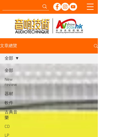
文章總覽
全部
全部
New
review
器材
軟件
古典音
樂
CD
LP