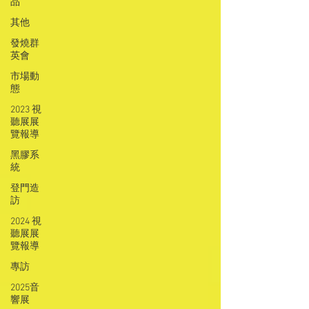
品
其他
發燒群
英會
市場動
態
2023 視
聽展展
覽報導
黑膠系
統
登門造
訪
2024 視
聽展展
覽報導
專訪
2025音
響展