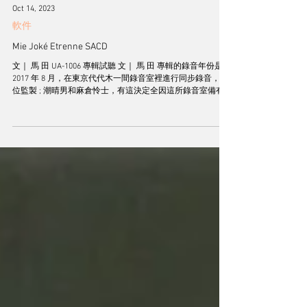
Oct 14, 2023
軟件
Mie Joké Etrenne SACD
文｜ 馬 田 UA-1006 專輯試聽 文｜ 馬 田 專輯的錄音年份是
2017 年 8 月，在東京代代木一間錄音室裡進行同步錄音，兩
位監製 ; 潮晴男和麻倉怜士，有這決定全因這所錄音室備有
舊年代模擬錄音器材，這次製作是用了 One Take...