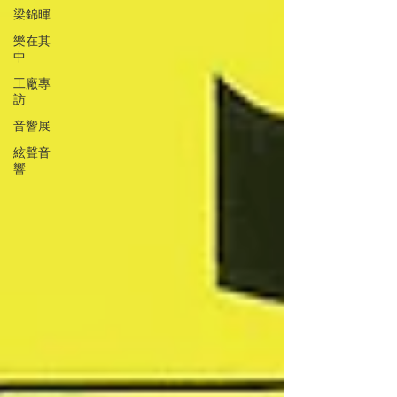
梁錦暉
樂在其
中
工廠專
訪
音響展
絃聲音
響