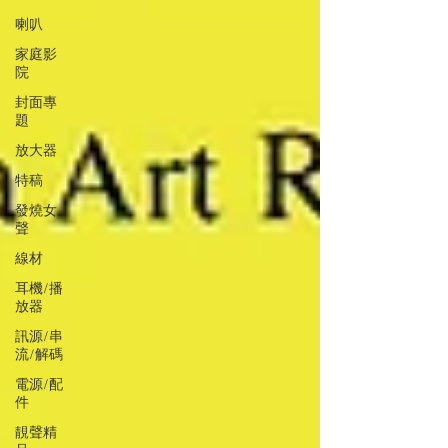
喇叭
家庭影
院
封面專
題
放大器
特稿
發燒女
聲
線材
耳機/播
放器
訊源/串
流/解碼
電源/配
件
靚聲精