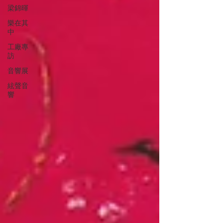
梁錦暉
樂在其
中
工廠專
訪
音響展
絃聲音
響