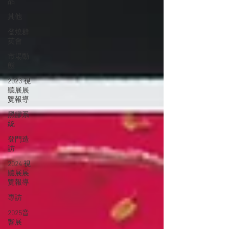
品
其他
發燒群
英會
市場動
態
2023 視
聽展展
覽報導
黑膠系
統
登門造
訪
2024 視
聽展展
覽報導
專訪
2025音
響展