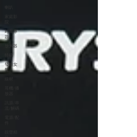
喇叭
家庭影
院
封面專
題
放大器
特稿
發燒女
聲
線材
耳機/播
放器
訊源/串
流/解碼
電源/配
件
靚聲精