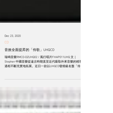
Dec 23, 2020
CD
音效全面提昇的「伶歌」UHQCD
瑞鳴音樂RMCD-DZUHQ02 / 風行唱片FHAP011UHQ 文｜
Stephen 中國音樂從遠古時期直至近代吸取外來音樂的精萃，
過程不斷充實地拓展。近日一款以UHQCD發燒級名盤「伶
歌」可謂箇中例子之一。這專輯特邀中國文化部最高獎「文
華」創作獎的大師級作曲家孟慶華，...