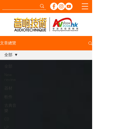
文章總覽
全部
全部
New
review
器材
軟件
古典音
樂
CD
LP