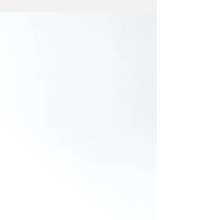
就算用於驅動Wharfedale的三單元大型書架揚聲器AURA 2亦
表現得頭頭是道，可見LM-606IA在器材匹配上彈性相當高。
使用優質電子零件 今次所用的LM-606IA在前級部分採用一支
捷克JJ製ECC83S(12AX7)和印有Line Magnetic字樣的兩支
12AU7，配合的推動管則採用不少經典AB類推挽式放大器都
喜歡使用的12BH7推動管，而測試中的這部LM-606IA所用兩支
12BH7是俄羅斯製Electro Harmonix 出品，4支KT88亦同屬
Electro Harmonix製作，至於經特別規劃的電路為了保証電氣
特性優良而採用人手搭棚，且無論是功率變壓器、輸出牛、
扼流線圈等，多方面都經過嚴格處理，就好像是電源變壓器
採用多層繞製方式製作，有效避免電磁干擾，使整機供電充
足，配合使用優質RCA插座和揚聲器接線柱，確保訊號傳送
的完整性。