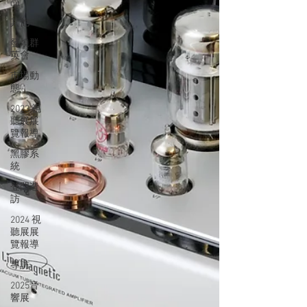
品
其他
發燒群
英會
市場動
態
2023 視
聽展展
覽報導
黑膠系
統
登門造
訪
2024 視
聽展展
覽報導
專訪
2025音
響展