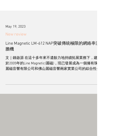
May 19, 2023
New review
Line Magnetic LM-612 NAP突破傳統極限的網絡串流
膽機
文｜鍾啟源 在這十多年來不遺餘力地持續拓展業務下，建立
於2005年的Line Magnetic(麗磁)，現已發展成為一個擁有珠海
麗磁音響有限公司和佛山麗磁音響兩家實業公司的綜合性企
業，由於不斷努力進行產品研究，並從實際工作經驗中長期
累積各種有效發揮高度傳真效能的電子處理技術...