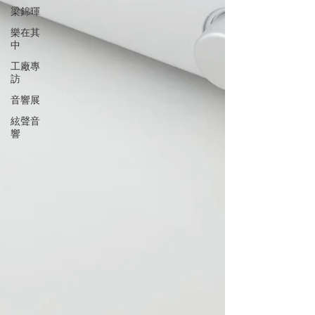
梁錦暉
樂在其
中
工廠專
訪
音響展
絃聲音
響