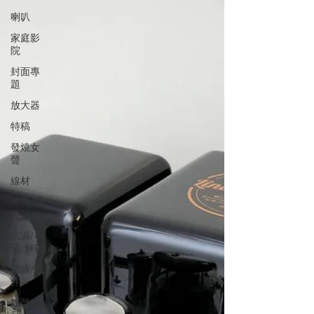
喇叭
家庭影
院
封面專
題
放大器
特稿
發燒女
聲
線材
耳機/播
放器
訊源/串
流/解碼
電源/配
件
靚聲精