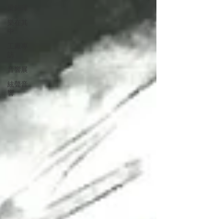
梁錦暉
樂在其
中
工廠專
訪
音響展
絃聲音
響