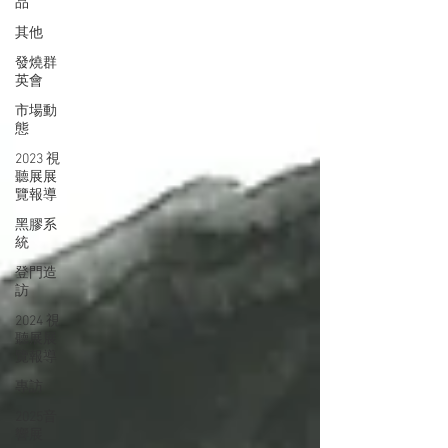
品
其他
發燒群
英會
市場動
態
2023 視
聽展展
覽報導
黑膠系
統
登門造
訪
2024 視
聽展展
覽報導
專訪
2025音
響展