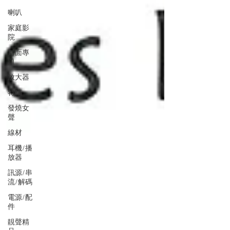
喇叭
家庭影
院
封面專
題
放大器
特稿
發燒女
聲
線材
耳機/播
放器
訊源/串
流/解碼
電源/配
件
靚聲精