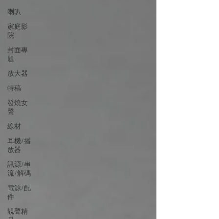
喇叭
家庭影
院
封面專
題
放大器
特稿
發燒女
聲
線材
耳機/播
放器
訊源/串
流/解碼
電源/配
件
靚聲精