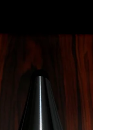
新揚聲器現已正式登場，它們分別是三路五單元的座地揚聲
器702 S3 Signature、二路二單元書架揚聲器705 S3 Signature
和三路四單元的中置揚聲器HTM71 S3 Signature，三款能夠有
幸被挑選作為Signature升級版的揚聲器毫無疑問同樣精彩，
只不過單元數量最多而頻率響應特別寛闊的702 S3
Signature，是技術應用特別廣泛的一款，對音響發燒友而言
自然亦因此而特具吸引力！ 具時代意義的製作 其實並非任何
一個B&W揚聲器系列都會以Signature形式加推，縱使是同一
個系列，也並不會全數都以Signature方式上場，唯獨只有技
術上出現明顯突破，又或者具備特定時代意義的揚聲器才會
以Signa