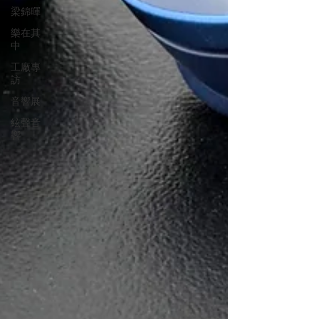
梁錦暉
樂在其
中
工廠專
訪
音響展
絃聲音
響