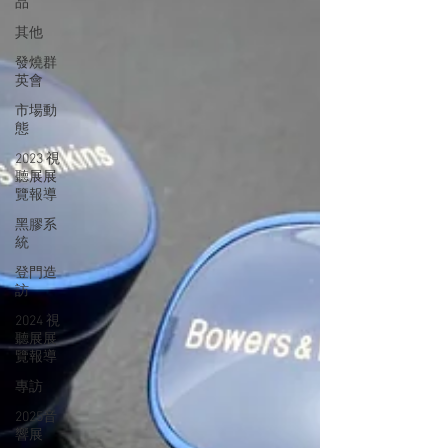
品
其他
發燒群
英會
市場動
態
2023 視
聽展展
覽報導
黑膠系
統
登門造
訪
2024 視
聽展展
覽報導
專訪
2025音
響展