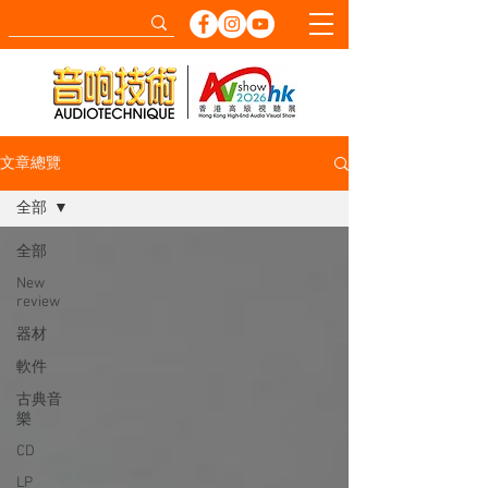
文章總覽
全部
全部
New
review
器材
軟件
古典音
樂
CD
LP