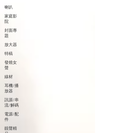
喇叭
家庭影
院
封面專
題
放大器
特稿
發燒女
聲
線材
耳機/播
放器
訊源/串
流/解碼
電源/配
件
靚聲精