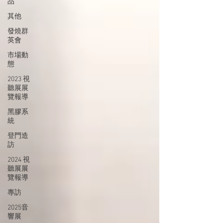
品
其他
發燒群
英會
市場動
態
2023 視
聽展展
覽報導
黑膠系
統
登門造
訪
2024 視
聽展展
覽報導
專訪
2025音
響展