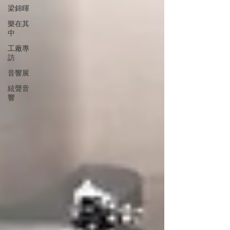
梁錦暉
樂在其
中
工廠專
訪
音響展
絃聲音
響