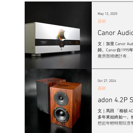
發燒女聲
線材
耳機/播放器
訊源
May 12, 2025
器材
2023 視聽展展覽報導
黑膠系統
登門
文︱加里 Cano
師。Canor自1
廠房面積總計有...
工廠專訪
音響展
Oct 27, 2024
器材
adon 4.
文｜馬田 「格頓 
多年來始終如一。
想起年輕時期玩音響，