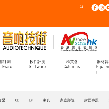
響評測
軟件評測
群英會
器材資
rdware
Software
Columns
Equip
t
音樂
CD
LP
喇叭
家庭影院
封面專題