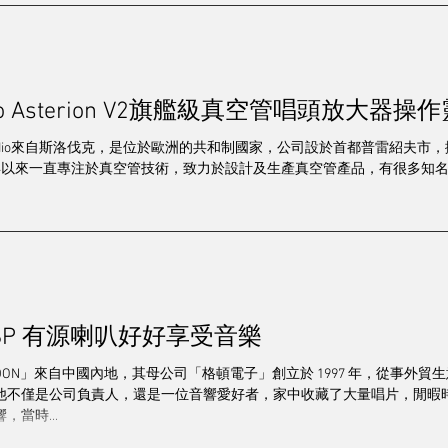
/串流/解碼
電源/配件
靚聲精品
其他
發燒群英
造訪
2024 視聽展展覽報導
專訪
2025音響展
梁
r Audio來自斯洛伐克，是位於歐洲的共和制國家，公司設於首都普雷紹夫市
995年以來一直專注於真空管技術，致力於設計及生產真空管產品，有很多知
2P SP 有源喇叭好好享受音樂
ADON」來自中國內地，其母公司「格頓電子」創立於 1997 年，從事外貿
他不僅是公司負責人，還是一位音響愛好者，家中收藏了大量唱片，閒暇
當時...