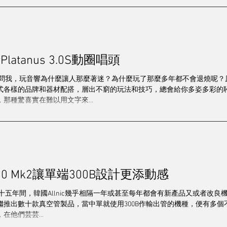
速度與激情Platanus 3.0S動圈唱頭
你問我，玩音響為什麼讓人那麼著迷？為什麼玩了那麼多年都不會退燒呢？
式各樣的品牌和器材配搭，層出不窮的玩法和技巧，總會給你多姿多彩的
那種驚喜實在難以用文字來...
T-1500 Mk2讓單端300B設計更添動感
十五年間，韓國Allnic幾乎相隔一年或甚至每年都會有新產品又或者改良
繼推出數十款真空管製品，當中單就使用300B作輸出管的機種，便有多
在他們芸芸...