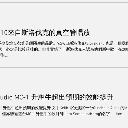
PH 2.10來自斯洛伐克的真空管唱放
r對不少發燒友都算是頗陌生的品牌。它來自斯洛伐克(Slovakia)，也是
家，必定是比較落後的。但其實錯了！斯洛伐克人認為他們屬中歐，在20
...
ic Audio MC-1 升壓牛超出預期的效能提升
dio MC-1 升壓牛超出預期的效能提升 文｜Keith 今次測試一台Quadratic Au
聽過這台MC-1 升壓牛的設計師 Jam Somasundram的名字， Jam...