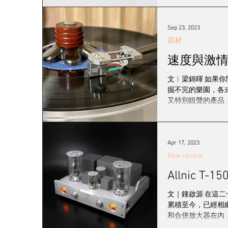
Sep 23, 2023
器材
文︱梁錦暉 如果
掘不完的樂園，各
又特別靚聲的產品，
Apr 17, 2023
New review
Allnic 
文｜鍾啟源 在這二
累積至今，已經相
和合併放大器在內，