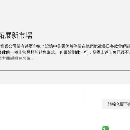
極拓展新市場
8這間音響公司留有甚麼印象？記憶中是否仍然停留在他們把歐美日各款曾經
於此的一種非常另類的銷售形式。 但最近到此一行，發覺上述印象已經不合
方面戀棧在名氣...
訂閱以獲取最
服務
廣告查詢
費
廣告範例
則
Whatsapp u