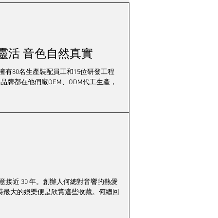
會
市場動態
Canor Audio Asterion V2旗艦級真空管唱頭放大器操作靈活 音色自然真實
錦暉
樂在其中
，擁有80名生產裝配員工和15位研發工程
名品牌都在他們廠OEM、ODM代工生產，
生意接近 30 年。創辦人何總對音響的熱愛
時最大的娛樂便是欣賞這些收藏。何總回