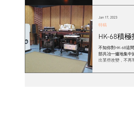
Jan 17, 2023
特稿
HK-68積
不知你對HK-6
部共冶一爐地集中
出某些改變，不再單
關於我們
訂購
聯絡我們
送貨及運
影音蒲點
條款及細
銷售點