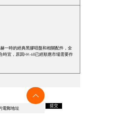
顯赫一時的經典黑膠唱盤和相關配件，全
時宜，原因HK-68已經順應市場需要作
新音響及優惠資訊！
提交
s +852 90624770