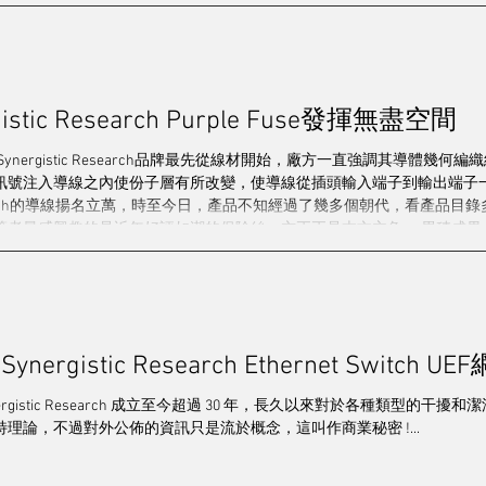
/串流/解碼
電源/配件
靚聲精品
其他
發燒群英
istic Research Purple Fuse發揮無盡空間
造訪
2024 視聽展展覽報導
專訪
2025音響展
梁
ynergistic Research品牌最先從線材開始，廠方一直強調其導體
訊號注入導線之內使份子層有所改變，使導線從插頭輸入端子到輸出端子
c Research的導線揚名立萬，時至今日，產品不知經過了幾多個朝代，看產
最感興趣的是近年好評如潮的保險絲，亦正正是本文主角。 累積成果 Synergi
和最新取代Orange的Purple Fuse，是次代理送來了2條Purple Fuse作測試。全
c Research參照最先進旗艦級的SRX系列電源線處理技術開發的結果，研
高壓調節過程和一種全新的以石墨烯為特色的UEF化合物，確實超越了Oran
ergistic Research Ethernet Switch 
nergistic Research 成立至今超過 30 年，長久以來對於各種類型
理論，不過對外公佈的資訊只是流於概念，這叫作商業秘密 !...