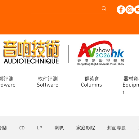
響評測
軟件評測
群英會
器材資
rdware
Software
Columns
Equip
t
音樂
CD
LP
喇叭
家庭影院
封面專題