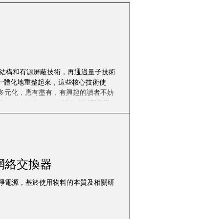
會
市場動態
錦暉
樂在其中
幾何編織結構和有源屏蔽技術，再通過量子技術
一體化地重整起來，這些核心技術使
品目錄多元化，應有盡有，有興趣的讀者不妨
stic Research網頁內現存旗艦級
新的Purple Quantum量子保險絲是
發過程超過了兩年時間，直到最終確定了兩項新技
ge Fuse才推出。這些新技術共同創
UEF網絡交換器
的干擾和潔淨電源，基於使用物料的本質及相關研