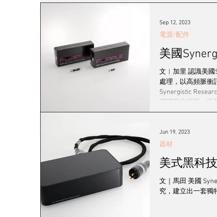
發燒女聲
線材
耳機/播放器
訊源
Sep 12, 2023
電源/配件
美國Synerg
2023 視聽展展覽報導
黑膠系統
登門
文︱加里 認識美國S
處理，以高頻脈衝
Synergisti
工廠專訪
音響展
瀏覽官方網頁，而筆者
的Master Fuse
Synergisti
術，即三階段長時間
Jun 19, 2023
器材
美式黑科技Syn
文｜馬田 美國 Sy
究，建立出一套獨特