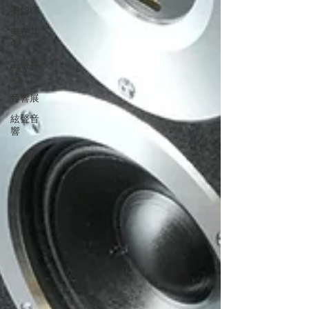
梁錦暉
樂在其
中
工廠專
訪
音響展
絃聲音
響