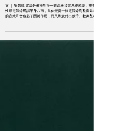
Mar 17, 2025
器材
Viborg VM80 Silver電源濾波分佈器一個開心的意外
文 ｜ 梁錦暉 電源分佈器對於一套高級音響系統來說，重要
性跟電源線可謂半斤八兩，當你覺得一條電源線對整套系統
的音效和音色起了關鍵作用，而又願意付出數千、數萬甚或
數十萬港元去購買一條電源線時，你不應該覺得付出同樣代
價去買一台甚至多台電源分佈器是一件奢侈的事情了。...