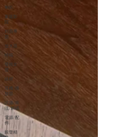
喇叭
家庭影
院
封面專
題
放大器
特稿
發燒女
聲
線材
耳機/播
放器
訊源/串
流/解碼
電源/配
件
靚聲精