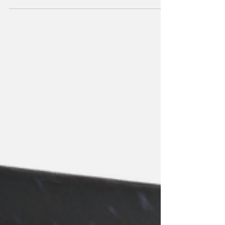
1979年研發出聲箱向側面傾斜並帶有獨特Toe-in角度的
Trapeze，當年他突破傳統創出造型獨特的Trapeze，主因期
望營造出如同音樂廳般音響效果，讓人驚訝的是只要設計恰
當而選料正確，就...