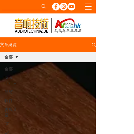
文章總覽
全部
全部
New
review
器材
軟件
古典音
樂
CD
LP