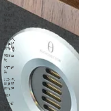
品
其他
發燒群
英會
市場動
態
2023 視
聽展展
覽報導
黑膠系
統
登門造
訪
2024 視
聽展展
覽報導
專訪
2025音
響展