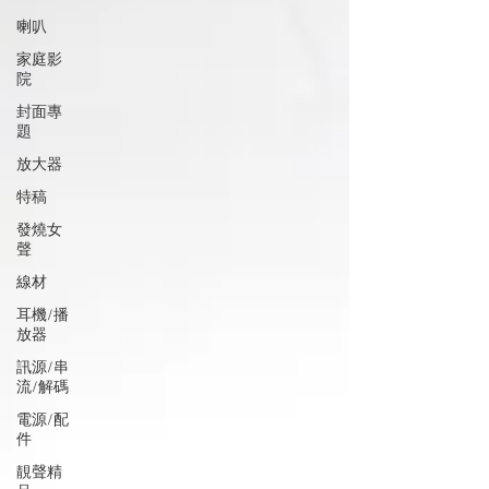
喇叭
家庭影
院
封面專
題
放大器
特稿
發燒女
聲
線材
耳機/播
放器
訊源/串
流/解碼
電源/配
件
靚聲精