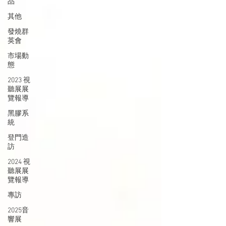
品
其他
發燒群
英會
市場動
態
2023 視
聽展展
覽報導
黑膠系
統
登門造
訪
2024 視
聽展展
覽報導
專訪
2025音
響展