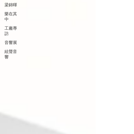
梁錦暉
樂在其
中
工廠專
訪
音響展
絃聲音
響