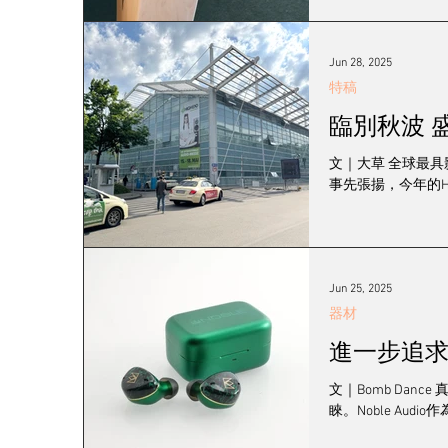
Minissimo F
Element-3則售40,0
12吋唱臂以多種
Jun 28, 2025
特稿
臨別秋波 盛況依
文｜大草 全球最具影
事先張揚，今年的Hi
Jun 25, 2025
器材
進一步追求高音
文｜Bomb Da
睞。Noble Au