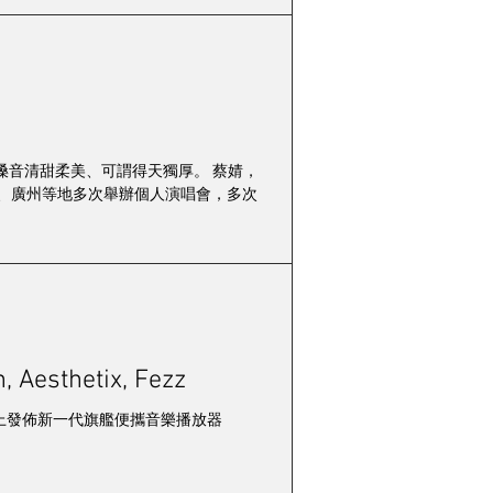
，而嗓音清甜柔美、可謂得天獨厚。 蔡婧，
、廣州等地多次舉辦個人演唱會，多次
 Aesthetix, Fezz
2025音響展上發佈新一代旗艦便攜音樂播放器