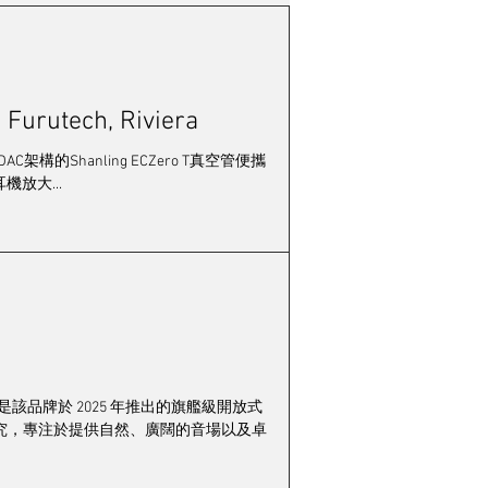
會
市場動態
Furutech, Riviera
錦暉
樂在其中
C架構的Shanling ECZero T真空管便攜
放大...
 是該品牌於 2025 年推出的旗艦級開放式
究，專注於提供自然、廣闊的音場以及卓