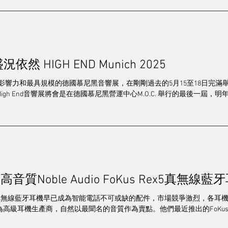
orte移植過來，內部導線使用金/銀線。造型獨特的聲箱主要由Corian人造石製造，預
00歐元。 Zavfino Crossbow TZ-1 12吋唱臂 這枝由Zavfino 1877Phono生產而
不同金屬結合而成，最獨特的地方在各金屬表面都被完美覆蓋一層陶瓷，基
然 HIGH END Munich 2025
響力和最具規模的德國慕尼黑音響展，在剛剛過去的5月15至18日完滿舉行。由於主
gh End音響展將會是在德國慕尼黑營運中心M.O.C. 舉行的最後一屆，明年
質Noble Audio FoKus Rex5真無線藍
nce 真無線藍牙耳機早已成為智能電話不可或缺的配件，市場競爭激烈，各
dio作為高級耳機生產商，自然以最聞名的音質作為賣點。他們最近推出的FoKus..