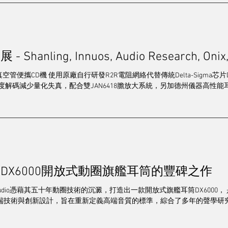
/串流/解碼
電源/配件
靚聲精品
其他
發燒群英
hanling, Innuos, Audio Research, Onix, 
造訪
2024 視聽展展覽報導
專訪
2025音響展
梁
ero T真空管便攜CD機 使用原廠自行研發R2R電阻網絡代替傳統Delta-Sigma芯片DA
高精度解碼減少量化失真，配合雙JAN6418膽放大系統，另加德州儀器高性能耳機
udio DX6000開放式動圈旗艦耳筒的豐碑之作
l Audio憑藉其五十年動圈技術的沉澱，打造出一款開放式旗艦耳筒DX6000，
端技術與創新設計，旨在重新定義高端音質的標準，綜合了多年的聲學研