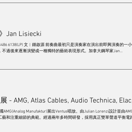
Jan Lisiecki
D) / DG486 6138(LP) 文︱鍾啟源 前奏曲最初只是演奏家在演出前即
不過後來逐漸演變成一種獨特的藝術表現形式。加拿大鋼琴家Jan...
MG, Atlas Cables, Audio Technica, Elac,
德國AMG(Analog Manufaktur)展出Ventus唱放。由Julian Lorenzi
藝和注重細節的典範。經過兩年多時間研發，採用真正雙單聲道平衡電路結構