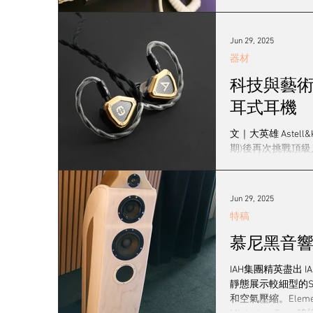
Jun 29, 2025
器材
科技與藝術的完
耳式耳機
文｜大英雄 Astell
期)後再次挑戰頂
Jun 29, 2025
特稿
慕尼黑音響展 - I
IAH集團精英盡出 I
靜態展示較細型的Sphi
和空氣壓縮。Element