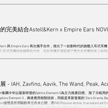
美結合Astell&Kern x Empire Ears 
&Kern 與 Empire Ears 再次攜手合作，推出了一款劃時代的旗艦入耳式耳機 —
級入耳式耳機技術極限的力作，這款耳機不僅延續了雙方在音響技術上的領先
AH, Zavfino, Aavik, The Wand, Peak, Aco
AH集團今年以最新研發的Sphinx Element-5為主力推廣目標。 除了示範用的Sp
nx Element-3，兩者應用相類技術，同樣是革新發展的“Zero Gravity B
揚聲器所用驅動單元尚未公開，而PAC(Passive-Active, true-balanced 