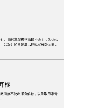
期Element-5售價為70,000歐元，而
由Helmut Thiele設計的Crossbow TZ-1的
座結構特別堅固
辦機構德國High End Society
（2026）的音響展已經鐵定移師至奧...
牙耳機
耳機廠商無不使出渾身解數，以爭取用家青
.