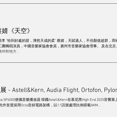
蔡婧《天空》
文｜ 發燒李 “恰到好處的甜，渾然天成的柔” 蔡婧，天賦過人，不但顏值超群
工團獨唱演員，中國音樂家協會會員，廣州市音樂家協會理事。 及在北京
州和地方...
stell&Kern, Audia Flight, Ortofon, Pylon,
A&ultima SP4000便攜音樂播放器 韓國Astell&Kern在慕尼黑High End 
000，此作首度採用Octa音頻電路架構，以1:1訊號處理比例搭載AKM...