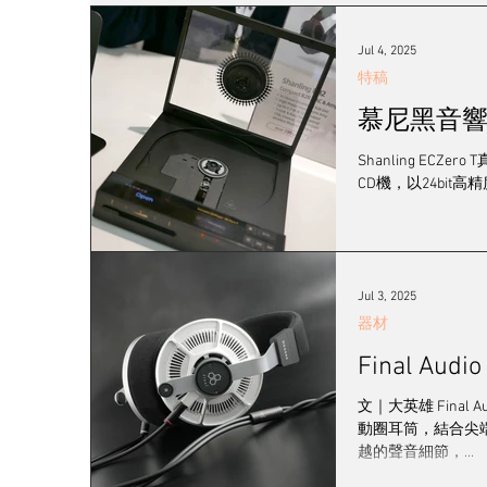
發燒女聲
線材
耳機/播放器
訊源
Jul 4, 2025
特稿
慕尼黑音響展 - S
2023 視聽展展覽報導
黑膠系統
登門
Shanling ECZ
CD機，以24bit
工廠專訪
音響展
Jul 3, 2025
器材
Final A
文｜大英雄 Fina
動圈耳筒，結合尖
越的聲音細節，...