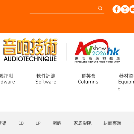
響評測
軟件評測
群英會
器材資
rdware
Software
Columns
Equip
t
音樂
CD
LP
喇叭
家庭影院
封面專題